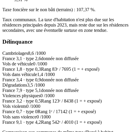
Taxe foncière sur le non bâti (terrains) :
107,37 %
.
Taux communaux. La taxe d'habitation n'est plus due sur les
résidences principales depuis 2023, mais reste due sur les résidences
secondaires, avec une éventuelle surtaxe en zone tendue.
Délinquance
Cambriolages
8,6
/1000
France
3,1
·
type
2,6
donnée non diffusée
Vols de véhicule
0
/1000
France
1,8
·
type
0,3
Rang
83
ᵉ /
7695
(1 = + exposé)
Vols dans véhicule
1,4
/1000
France
3,4
·
type
0,9
donnée non diffusée
Dégradations
3,5
/1000
France
7,9
·
type
5,1
donnée non diffusée
Violences physiques
0
/1000
France
3,2
·
type
0,5
Rang
123
ᵉ /
8438
(1 = + exposé)
Vols violents
0
/1000
France
0,7
·
type
0
Rang
1
ᵉ /
17142
(1 = + exposé)
Vols sans violence
0
/1000
France
9,1
·
type
4,2
Rang
542
ᵉ /
4010
(1 = + exposé)