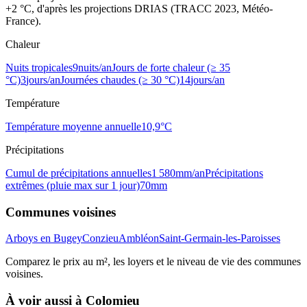
+2 °C, d'après les projections DRIAS (TRACC 2023, Météo-
France).
Chaleur
Nuits tropicales
9
nuits/an
Jours de forte chaleur (≥ 35
°C)
3
jours/an
Journées chaudes (≥ 30 °C)
14
jours/an
Température
Température moyenne annuelle
10,9
°C
Précipitations
Cumul de précipitations annuelles
1 580
mm/an
Précipitations
extrêmes (pluie max sur 1 jour)
70
mm
Communes voisines
Arboys en Bugey
Conzieu
Ambléon
Saint-Germain-les-Paroisses
Comparez le prix au m², les loyers et le niveau de vie des communes
voisines.
À voir aussi à
Colomieu