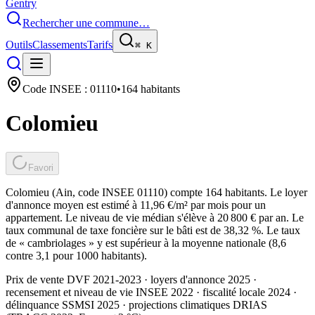
Gentry
Rechercher une commune…
Outils
Classements
Tarifs
⌘
K
Code INSEE :
01110
•
164
habitants
Colomieu
Favori
Colomieu (Ain, code INSEE 01110) compte 164 habitants. Le loyer
d'annonce moyen est estimé à 11,96 €/m² par mois pour un
appartement. Le niveau de vie médian s'élève à 20 800 € par an. Le
taux communal de taxe foncière sur le bâti est de 38,32 %. Le taux
de « cambriolages » y est supérieur à la moyenne nationale (8,6
contre 3,1 pour 1000 habitants).
Prix de vente DVF 2021-2023 · loyers d'annonce 2025 ·
recensement et niveau de vie INSEE 2022
· fiscalité locale 2024
·
délinquance SSMSI 2025
· projections climatiques DRIAS