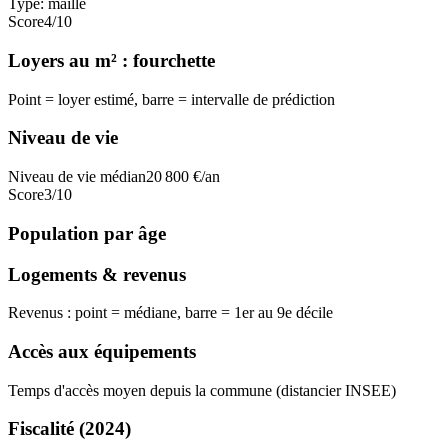
Type:
maille
Score
4
/10
Loyers au m² : fourchette
Point = loyer estimé, barre = intervalle de prédiction
Niveau de vie
Niveau de vie médian
20 800
€/an
Score
3
/10
Population par âge
Logements & revenus
Revenus : point = médiane, barre = 1er au 9e décile
Accès aux équipements
Temps d'accès moyen depuis la commune (distancier INSEE)
Fiscalité
(2024)