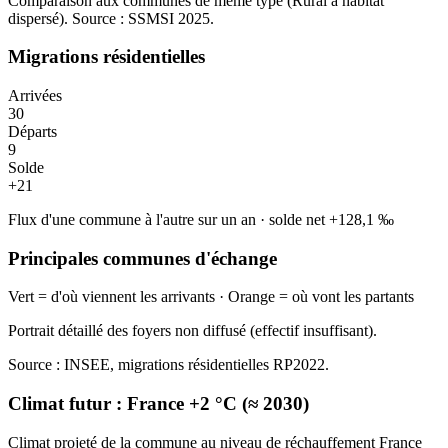
Comparaison aux communes de même type (
Rural à habitat
dispersé
). Source : SSMSI
2025
.
Migrations résidentielles
Arrivées
30
Départs
9
Solde
+
21
Flux d'une commune à l'autre sur un an
·
solde net
+
128,1
‰
Principales communes d'échange
Vert = d'où viennent les arrivants · Orange = où vont les partants
Portrait détaillé des foyers non diffusé (effectif insuffisant).
Source : INSEE, migrations résidentielles RP2022.
Climat futur :
France +2 °C (≈ 2030)
Climat projeté de la commune au niveau de réchauffement France