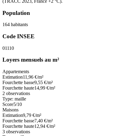
(TRACC 2023, France +2 °C).
Population
164
habitants
Code INSEE
01110
Loyers mensuels au m²
Appartements
Estimation
11,96
€/m²
Fourchette basse
9,55
€/m²
Fourchette haute
14,99
€/m²
2
observations
Type:
maille
Score
5
/10
Maisons
Estimation
9,79
€/m²
Fourchette basse
7,40
€/m²
Fourchette haute
12,94
€/m²
3
observations