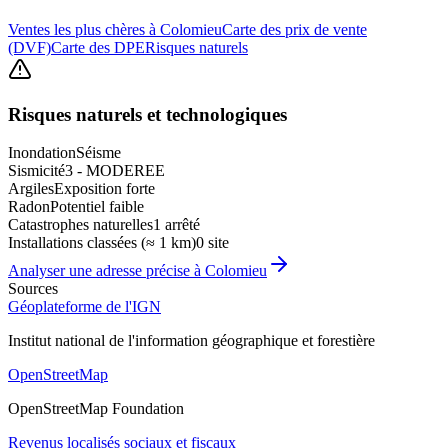
Ventes les plus chères à Colomieu
Carte des prix de vente
(DVF)
Carte des DPE
Risques naturels
Risques naturels et technologiques
Inondation
Séisme
Sismicité
3 - MODEREE
Argiles
Exposition forte
Radon
Potentiel faible
Catastrophes naturelles
1 arrêté
Installations classées (≈ 1 km)
0 site
Analyser une adresse précise à
Colomieu
Sources
Géoplateforme de l'IGN
Institut national de l'information géographique et forestière
OpenStreetMap
OpenStreetMap Foundation
Revenus localisés sociaux et fiscaux