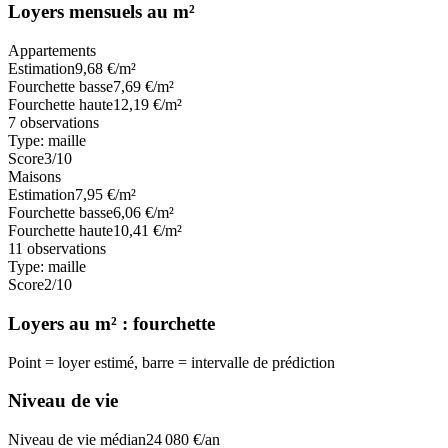
Loyers mensuels au m²
Appartements
Estimation
9,68
€/m²
Fourchette basse
7,69
€/m²
Fourchette haute
12,19
€/m²
7
observations
Type:
maille
Score
3
/10
Maisons
Estimation
7,95
€/m²
Fourchette basse
6,06
€/m²
Fourchette haute
10,41
€/m²
11
observations
Type:
maille
Score
2
/10
Loyers au m² : fourchette
Point = loyer estimé, barre = intervalle de prédiction
Niveau de vie
Niveau de vie médian
24 080
€/an