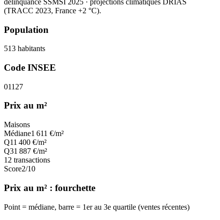
délinquance SSMSI 2025
· projections climatiques DRIAS
(TRACC 2023, France +2 °C).
Population
513
habitants
Code INSEE
01127
Prix au m²
Maisons
Médiane
1 611
€/m²
Q1
1 400
€/m²
Q3
1 887
€/m²
12
transactions
Score
2
/10
Prix au m² : fourchette
Point = médiane, barre = 1er au 3e quartile (ventes récentes)