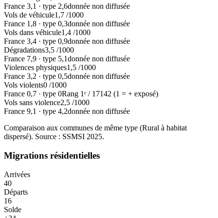
France
3,1
·
type
2,6
donnée non diffusée
Vols de véhicule
1,7
/1000
France
1,8
·
type
0,3
donnée non diffusée
Vols dans véhicule
1,4
/1000
France
3,4
·
type
0,9
donnée non diffusée
Dégradations
3,5
/1000
France
7,9
·
type
5,1
donnée non diffusée
Violences physiques
1,5
/1000
France
3,2
·
type
0,5
donnée non diffusée
Vols violents
0
/1000
France
0,7
·
type
0
Rang
1
ᵉ /
17142
(1 = + exposé)
Vols sans violence
2,5
/1000
France
9,1
·
type
4,2
donnée non diffusée
Comparaison aux communes de même type (
Rural à habitat
dispersé
). Source : SSMSI
2025
.
Migrations résidentielles
Arrivées
40
Départs
16
Solde