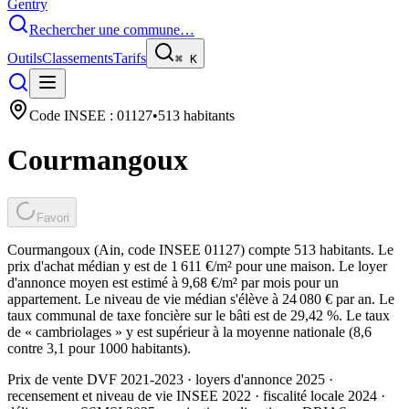
Gentry
Rechercher une commune…
Outils
Classements
Tarifs
⌘
K
Code INSEE :
01127
•
513
habitants
Courmangoux
Favori
Courmangoux (Ain, code INSEE 01127) compte 513 habitants. Le
prix d'achat médian y est de 1 611 €/m² pour une maison. Le loyer
d'annonce moyen est estimé à 9,68 €/m² par mois pour un
appartement. Le niveau de vie médian s'élève à 24 080 € par an. Le
taux communal de taxe foncière sur le bâti est de 29,42 %. Le taux
de « cambriolages » y est supérieur à la moyenne nationale (8,6
contre 3,1 pour 1000 habitants).
Prix de vente DVF 2021-2023 · loyers d'annonce 2025 ·
recensement et niveau de vie INSEE 2022
· fiscalité locale 2024
·