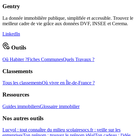
Gentry
La donnée immobilière publique, simplifiée et accessible. Trouvez le
meilleur cadre de vie grâce aux données DVF, INSEE et Cerema.
LinkedIn
Outils
Où Habiter ?
Fiches Communes
Quels Travaux ?
Classements
Tous les classements
Où vivre en Île-de-France ?
Ressources
Guides immobiliers
Glossaire immobilier
Nos autres outils
Lucyol : tout connaître du milieu scolaire
socs.fr : veille sur les
entreprises
Ton prénom : trouvez le prénom idéal
Ton cadeau : l'idée