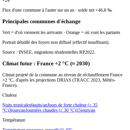
+
24
Flux d'une commune à l'autre sur un an
·
solde net
+
46,8
‰
Principales communes d'échange
Vert = d'où viennent les arrivants · Orange = où vont les partants
Portrait détaillé des foyers non diffusé (effectif insuffisant).
Source : INSEE, migrations résidentielles RP2022.
Climat futur :
France +2 °C (≈ 2030)
Climat projeté de la commune au niveau de réchauffement France
+2 °C, d'après les projections DRIAS (TRACC 2023, Météo-
France).
Chaleur
Nuits tropicales
6
nuits/an
Jours de forte chaleur (≥ 35
°C)
3
jours/an
Journées chaudes (≥ 30 °C)
15
jours/an
Température
Température moyenne annuelle
11,4
°C