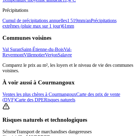
Précipitations
Cumul de précipitations annuelles
1 519
mm/an
Précipitations
extrêmes (pluie max sur 1 jour)
61
mm
Communes voisines
Val Suran
Saint-Étienne-du-Bois
Val-
Revermont
Villemotier
Verjon
Salavre
Comparez le prix au m², les loyers et le niveau de vie des communes
voisines.
À voir aussi à
Courmangoux
Ventes les plus chères à Courmangoux
Carte des prix de vente
(DVF)
Carte des DPE
Risques naturels
Risques naturels et technologiques
Séisme
Transport de marchandises dangereuses