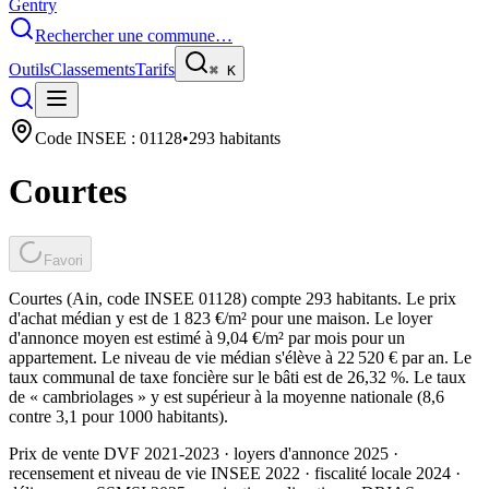
Gentry
Rechercher une commune…
Outils
Classements
Tarifs
⌘
K
Code INSEE :
01128
•
293
habitants
Courtes
Favori
Courtes (Ain, code INSEE 01128) compte 293 habitants. Le prix
d'achat médian y est de 1 823 €/m² pour une maison. Le loyer
d'annonce moyen est estimé à 9,04 €/m² par mois pour un
appartement. Le niveau de vie médian s'élève à 22 520 € par an. Le
taux communal de taxe foncière sur le bâti est de 26,32 %. Le taux
de « cambriolages » y est supérieur à la moyenne nationale (8,6
contre 3,1 pour 1000 habitants).
Prix de vente DVF 2021-2023 · loyers d'annonce 2025 ·
recensement et niveau de vie INSEE 2022
· fiscalité locale 2024
·