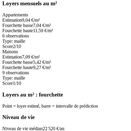
Loyers mensuels au m²
Appartements
Estimation
9,04
€/m²
Fourchette basse
7,04
€/m²
Fourchette haute
11,59
€/m²
6
observations
Type:
maille
Score
2
/10
Maisons
Estimation
7,09
€/m²
Fourchette basse
5,42
€/m²
Fourchette haute
9,27
€/m²
9
observations
Type:
maille
Score
1
/10
Loyers au m² : fourchette
Point = loyer estimé, barre = intervalle de prédiction
Niveau de vie
Niveau de vie médian
22 520
€/an