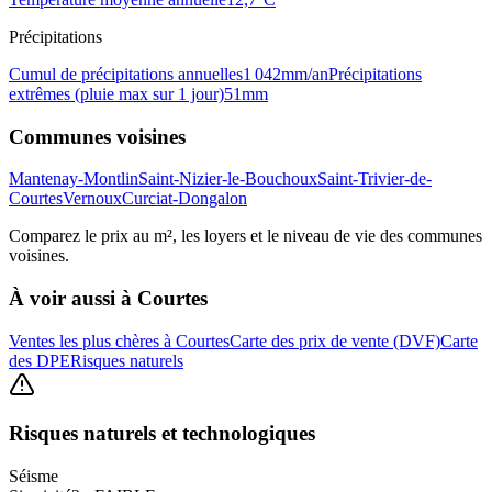
Précipitations
Cumul de précipitations annuelles
1 042
mm/an
Précipitations
extrêmes (pluie max sur 1 jour)
51
mm
Communes voisines
Mantenay-Montlin
Saint-Nizier-le-Bouchoux
Saint-Trivier-de-
Courtes
Vernoux
Curciat-Dongalon
Comparez le prix au m², les loyers et le niveau de vie des communes
voisines.
À voir aussi à
Courtes
Ventes les plus chères à Courtes
Carte des prix de vente (DVF)
Carte
des DPE
Risques naturels
Risques naturels et technologiques
Séisme