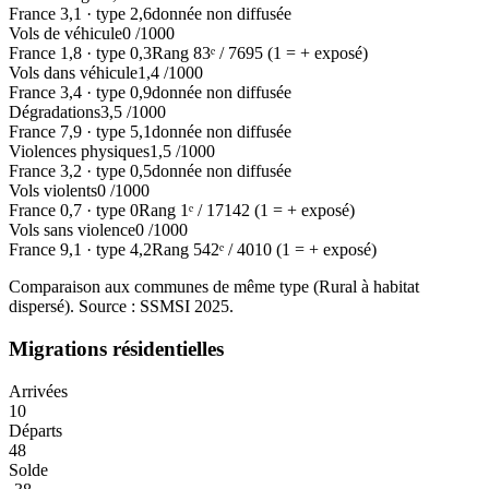
France
3,1
·
type
2,6
donnée non diffusée
Vols de véhicule
0
/1000
France
1,8
·
type
0,3
Rang
83
ᵉ /
7695
(1 = + exposé)
Vols dans véhicule
1,4
/1000
France
3,4
·
type
0,9
donnée non diffusée
Dégradations
3,5
/1000
France
7,9
·
type
5,1
donnée non diffusée
Violences physiques
1,5
/1000
France
3,2
·
type
0,5
donnée non diffusée
Vols violents
0
/1000
France
0,7
·
type
0
Rang
1
ᵉ /
17142
(1 = + exposé)
Vols sans violence
0
/1000
France
9,1
·
type
4,2
Rang
542
ᵉ /
4010
(1 = + exposé)
Comparaison aux communes de même type (
Rural à habitat
dispersé
). Source : SSMSI
2025
.
Migrations résidentielles
Arrivées
10
Départs
48
Solde