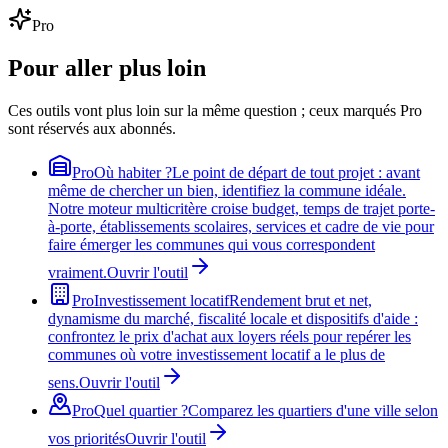
Pro
Pour aller plus loin
Ces outils vont plus loin sur la même question ; ceux marqués Pro
sont réservés aux abonnés.
Pro
Où habiter ?
Le point de départ de tout projet : avant
même de chercher un bien, identifiez la commune idéale.
Notre moteur multicritère croise budget, temps de trajet porte-
à-porte, établissements scolaires, services et cadre de vie pour
faire émerger les communes qui vous correspondent
vraiment.
Ouvrir l'outil
Pro
Investissement locatif
Rendement brut et net,
dynamisme du marché, fiscalité locale et dispositifs d'aide :
confrontez le prix d'achat aux loyers réels pour repérer les
communes où votre investissement locatif a le plus de
sens.
Ouvrir l'outil
Pro
Quel quartier ?
Comparez les quartiers d'une ville selon
vos priorités
Ouvrir l'outil