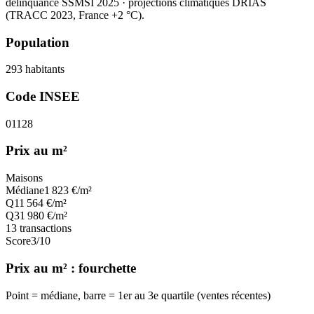
délinquance SSMSI 2025
· projections climatiques DRIAS
(TRACC 2023, France +2 °C).
Population
293
habitants
Code INSEE
01128
Prix au m²
Maisons
Médiane
1 823
€/m²
Q1
1 564
€/m²
Q3
1 980
€/m²
13
transactions
Score
3
/10
Prix au m² : fourchette
Point = médiane, barre = 1er au 3e quartile (ventes récentes)