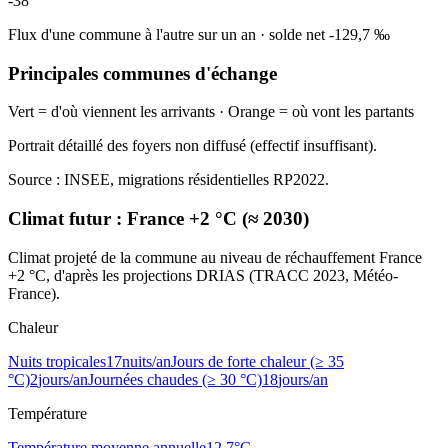
-38
Flux d'une commune à l'autre sur un an
·
solde net
-129,7
‰
Principales communes d'échange
Vert = d'où viennent les arrivants · Orange = où vont les partants
Portrait détaillé des foyers non diffusé (effectif insuffisant).
Source : INSEE, migrations résidentielles RP2022.
Climat futur :
France +2 °C (≈ 2030)
Climat projeté de la commune au niveau de réchauffement France
+2 °C, d'après les projections DRIAS (TRACC 2023, Météo-
France).
Chaleur
Nuits tropicales
17
nuits/an
Jours de forte chaleur (≥ 35
°C)
2
jours/an
Journées chaudes (≥ 30 °C)
18
jours/an
Température
Température moyenne annuelle
12,7
°C