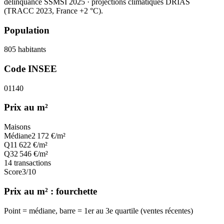
délinquance SSMSI 2025
· projections climatiques DRIAS
(TRACC 2023, France +2 °C).
Population
805
habitants
Code INSEE
01140
Prix au m²
Maisons
Médiane
2 172
€/m²
Q1
1 622
€/m²
Q3
2 546
€/m²
14
transactions
Score
3
/10
Prix au m² : fourchette
Point = médiane, barre = 1er au 3e quartile (ventes récentes)