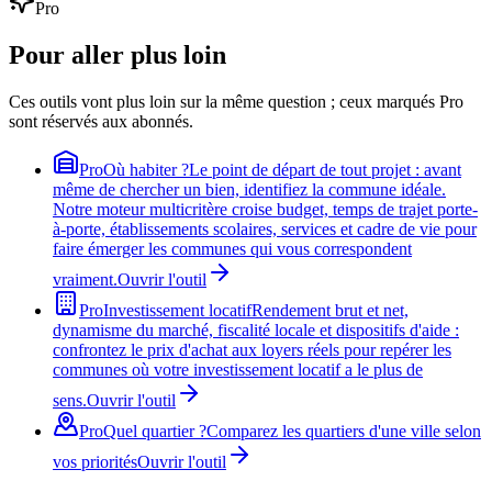
Pro
Pour aller plus loin
Ces outils vont plus loin sur la même question ; ceux marqués Pro
sont réservés aux abonnés.
Pro
Où habiter ?
Le point de départ de tout projet : avant
même de chercher un bien, identifiez la commune idéale.
Notre moteur multicritère croise budget, temps de trajet porte-
à-porte, établissements scolaires, services et cadre de vie pour
faire émerger les communes qui vous correspondent
vraiment.
Ouvrir l'outil
Pro
Investissement locatif
Rendement brut et net,
dynamisme du marché, fiscalité locale et dispositifs d'aide :
confrontez le prix d'achat aux loyers réels pour repérer les
communes où votre investissement locatif a le plus de
sens.
Ouvrir l'outil
Pro
Quel quartier ?
Comparez les quartiers d'une ville selon
vos priorités
Ouvrir l'outil