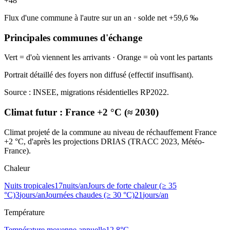
+
48
Flux d'une commune à l'autre sur un an
·
solde net
+
59,6
‰
Principales communes d'échange
Vert = d'où viennent les arrivants · Orange = où vont les partants
Portrait détaillé des foyers non diffusé (effectif insuffisant).
Source : INSEE, migrations résidentielles RP2022.
Climat futur :
France +2 °C (≈ 2030)
Climat projeté de la commune au niveau de réchauffement France
+2 °C, d'après les projections DRIAS (TRACC 2023, Météo-
France).
Chaleur
Nuits tropicales
17
nuits/an
Jours de forte chaleur (≥ 35
°C)
3
jours/an
Journées chaudes (≥ 30 °C)
21
jours/an
Température
Température moyenne annuelle
12,8
°C