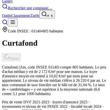
Gentry
Rechercher une commune…
Outils
Classements
Tarifs
⌘
K
Code INSEE :
01140
•
805
habitants
Curtafond
Favori
Curtafond (Ain, code INSEE 01140) compte 805 habitants. Le prix
d'achat médian y est de 2 172 €/m² pour une maison. Le loyer
d'annonce moyen est estimé à 10,62 €/m² par mois pour un
appartement. Le niveau de vie médian s'élève à 26 220 € par an. Le
taux communal de taxe foncière sur le bâti est de 31,04 %. Le taux
de « cambriolages » y est supérieur à la moyenne nationale (8,6
contre 3,1 pour 1000 habitants).
Prix de vente DVF 2021-2023 · loyers d'annonce 2025 ·
recensement et niveau de vie INSEE 2022
· fiscalité locale 2024
·