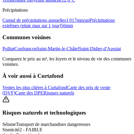
Précipitations
Cumul de précipitations annuelles
1 017
mm/an
Précipitations
extrêmes (pluie max sur 1 jour)
56
mm
Communes voisines
Polliat
Confrançon
Saint-Martin-le-Châtel
Saint-Didier-d'Aussiat
Comparez le prix au m², les loyers et le niveau de vie des communes
voisines.
À voir aussi à
Curtafond
Ventes les plus chères à Curtafond
Carte des prix de vente
(DVF)
Carte des DPE
Risques naturels
Risques naturels et technologiques
Séisme
Transport de marchandises dangereuses
Sismicité
2 - FAIBLE