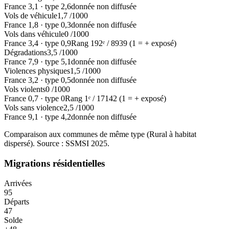
France
3,1
·
type
2,6
donnée non diffusée
Vols de véhicule
1,7
/1000
France
1,8
·
type
0,3
donnée non diffusée
Vols dans véhicule
0
/1000
France
3,4
·
type
0,9
Rang
192
ᵉ /
8939
(1 = + exposé)
Dégradations
3,5
/1000
France
7,9
·
type
5,1
donnée non diffusée
Violences physiques
1,5
/1000
France
3,2
·
type
0,5
donnée non diffusée
Vols violents
0
/1000
France
0,7
·
type
0
Rang
1
ᵉ /
17142
(1 = + exposé)
Vols sans violence
2,5
/1000
France
9,1
·
type
4,2
donnée non diffusée
Comparaison aux communes de même type (
Rural à habitat
dispersé
). Source : SSMSI
2025
.
Migrations résidentielles
Arrivées
95
Départs
47
Solde