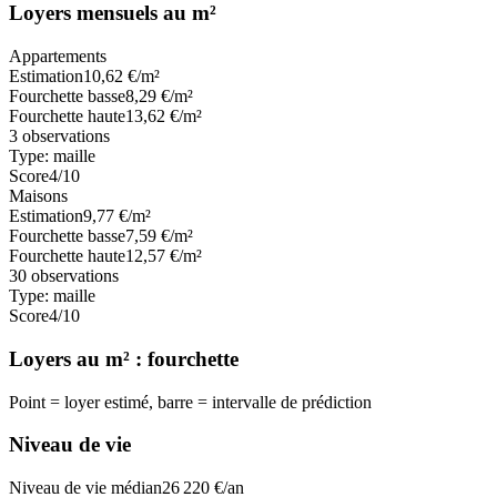
Loyers mensuels au m²
Appartements
Estimation
10,62
€/m²
Fourchette basse
8,29
€/m²
Fourchette haute
13,62
€/m²
3
observations
Type:
maille
Score
4
/10
Maisons
Estimation
9,77
€/m²
Fourchette basse
7,59
€/m²
Fourchette haute
12,57
€/m²
30
observations
Type:
maille
Score
4
/10
Loyers au m² : fourchette
Point = loyer estimé, barre = intervalle de prédiction
Niveau de vie
Niveau de vie médian
26 220
€/an