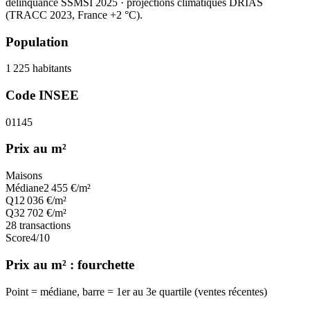
délinquance SSMSI 2025
· projections climatiques DRIAS
(TRACC 2023, France +2 °C).
Population
1 225
habitants
Code INSEE
01145
Prix au m²
Maisons
Médiane
2 455
€/m²
Q1
2 036
€/m²
Q3
2 702
€/m²
28
transactions
Score
4
/10
Prix au m² : fourchette
Point = médiane, barre = 1er au 3e quartile (ventes récentes)