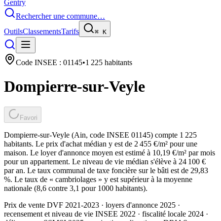
Gentry
Rechercher une commune…
Outils
Classements
Tarifs
⌘
K
Code INSEE :
01145
•
1 225
habitants
Dompierre-sur-Veyle
Favori
Dompierre-sur-Veyle (Ain, code INSEE 01145) compte 1 225
habitants. Le prix d'achat médian y est de 2 455 €/m² pour une
maison. Le loyer d'annonce moyen est estimé à 10,19 €/m² par mois
pour un appartement. Le niveau de vie médian s'élève à 24 100 €
par an. Le taux communal de taxe foncière sur le bâti est de 29,83
%. Le taux de « cambriolages » y est supérieur à la moyenne
nationale (8,6 contre 3,1 pour 1000 habitants).
Prix de vente DVF 2021-2023 · loyers d'annonce 2025 ·
recensement et niveau de vie INSEE 2022
· fiscalité locale 2024
·