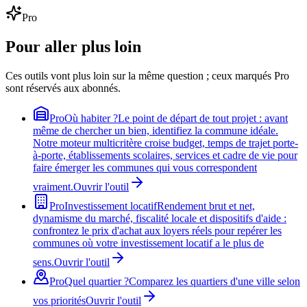
Pro
Pour aller plus loin
Ces outils vont plus loin sur la même question ; ceux marqués Pro
sont réservés aux abonnés.
Pro
Où habiter ?
Le point de départ de tout projet : avant
même de chercher un bien, identifiez la commune idéale.
Notre moteur multicritère croise budget, temps de trajet porte-
à-porte, établissements scolaires, services et cadre de vie pour
faire émerger les communes qui vous correspondent
vraiment.
Ouvrir l'outil
Pro
Investissement locatif
Rendement brut et net,
dynamisme du marché, fiscalité locale et dispositifs d'aide :
confrontez le prix d'achat aux loyers réels pour repérer les
communes où votre investissement locatif a le plus de
sens.
Ouvrir l'outil
Pro
Quel quartier ?
Comparez les quartiers d'une ville selon
vos priorités
Ouvrir l'outil