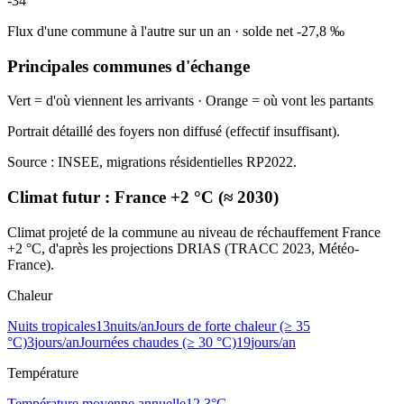
-34
Flux d'une commune à l'autre sur un an
·
solde net
-27,8
‰
Principales communes d'échange
Vert = d'où viennent les arrivants · Orange = où vont les partants
Portrait détaillé des foyers non diffusé (effectif insuffisant).
Source : INSEE, migrations résidentielles RP2022.
Climat futur :
France +2 °C (≈ 2030)
Climat projeté de la commune au niveau de réchauffement France
+2 °C, d'après les projections DRIAS (TRACC 2023, Météo-
France).
Chaleur
Nuits tropicales
13
nuits/an
Jours de forte chaleur (≥ 35
°C)
3
jours/an
Journées chaudes (≥ 30 °C)
19
jours/an
Température
Température moyenne annuelle
12,3
°C