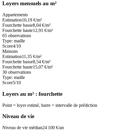
Loyers mensuels au m²
Appartements
Estimation
10,19
€/m²
Fourchette basse
8,04
€/m²
Fourchette haute
12,91
€/m²
65
observations
Type:
maille
Score
4
/10
Maisons
Estimation
11,35
€/m²
Fourchette basse
8,54
€/m²
Fourchette haute
15,07
€/m²
30
observations
Type:
maille
Score
5
/10
Loyers au m² : fourchette
Point = loyer estimé, barre = intervalle de prédiction
Niveau de vie
Niveau de vie médian
24 100
€/an