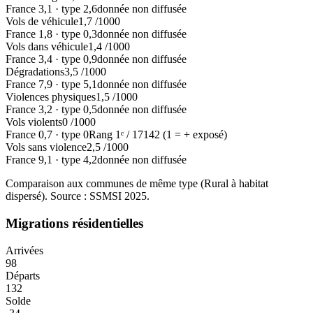
France
3,1
·
type
2,6
donnée non diffusée
Vols de véhicule
1,7
/1000
France
1,8
·
type
0,3
donnée non diffusée
Vols dans véhicule
1,4
/1000
France
3,4
·
type
0,9
donnée non diffusée
Dégradations
3,5
/1000
France
7,9
·
type
5,1
donnée non diffusée
Violences physiques
1,5
/1000
France
3,2
·
type
0,5
donnée non diffusée
Vols violents
0
/1000
France
0,7
·
type
0
Rang
1
ᵉ /
17142
(1 = + exposé)
Vols sans violence
2,5
/1000
France
9,1
·
type
4,2
donnée non diffusée
Comparaison aux communes de même type (
Rural à habitat
dispersé
). Source : SSMSI
2025
.
Migrations résidentielles
Arrivées
98
Départs
132
Solde