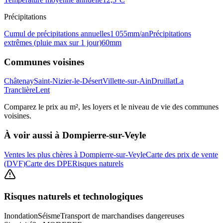
Précipitations
Cumul de précipitations annuelles
1 055
mm/an
Précipitations
extrêmes (pluie max sur 1 jour)
60
mm
Communes voisines
Châtenay
Saint-Nizier-le-Désert
Villette-sur-Ain
Druillat
La
Tranclière
Lent
Comparez le prix au m², les loyers et le niveau de vie des communes
voisines.
À voir aussi à
Dompierre-sur-Veyle
Ventes les plus chères à Dompierre-sur-Veyle
Carte des prix de vente
(DVF)
Carte des DPE
Risques naturels
Risques naturels et technologiques
Inondation
Séisme
Transport de marchandises dangereuses