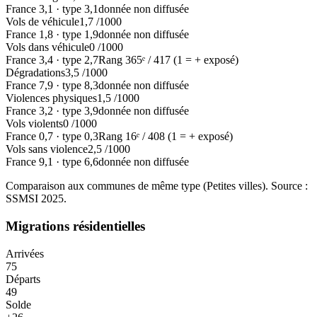
France
3,1
·
type
3,1
donnée non diffusée
Vols de véhicule
1,7
/1000
France
1,8
·
type
1,9
donnée non diffusée
Vols dans véhicule
0
/1000
France
3,4
·
type
2,7
Rang
365
ᵉ /
417
(1 = + exposé)
Dégradations
3,5
/1000
France
7,9
·
type
8,3
donnée non diffusée
Violences physiques
1,5
/1000
France
3,2
·
type
3,9
donnée non diffusée
Vols violents
0
/1000
France
0,7
·
type
0,3
Rang
16
ᵉ /
408
(1 = + exposé)
Vols sans violence
2,5
/1000
France
9,1
·
type
6,6
donnée non diffusée
Comparaison aux communes de même type (
Petites villes
). Source :
SSMSI
2025
.
Migrations résidentielles
Arrivées
75
Départs
49
Solde