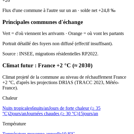
+
26
Flux d'une commune à l'autre sur un an
·
solde net
+
24,8
‰
Principales communes d'échange
Vert = d'où viennent les arrivants · Orange = où vont les partants
Portrait détaillé des foyers non diffusé (effectif insuffisant).
Source : INSEE, migrations résidentielles RP2022.
Climat futur :
France +2 °C (≈ 2030)
Climat projeté de la commune au niveau de réchauffement France
+2 °C, d'après les projections DRIAS (TRACC 2023, Météo-
France).
Chaleur
Nuits tropicales
6
nuits/an
Jours de forte chaleur (≥ 35
°C)
2
jours/an
Journées chaudes (≥ 30 °C)
15
jours/an
Température
Température moyenne annuelle
10,8
°C