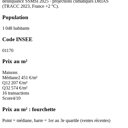
délinquance SSMSI 2025
· projections climatiques DRIAS
(TRACC 2023, France +2 °C).
Population
1 048
habitants
Code INSEE
01170
Prix au m²
Maisons
Médiane
2 451
€/m²
Q1
2 207
€/m²
Q3
2 574
€/m²
16
transactions
Score
4
/10
Prix au m² : fourchette
Point = médiane, barre = 1er au 3e quartile (ventes récentes)