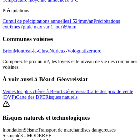
Précipitations
Cumul de précipitations annuelles
1 524
mm/an
Précipitations
extrêmes (pluie max sur 1 jour)
69
mm
Communes voisines
Brion
Montréal-la-Cluse
Nurieux-Volognat
Izernore
Comparez le prix au m², les loyers et le niveau de vie des communes
voisines.
À voir aussi à
Béard-Géovreissiat
Ventes les plus chères à Béard-Géovreissiat
Carte des prix de vente
(DVF)
Carte des DPE
Risques naturels
Risques naturels et technologiques
Inondation
Séisme
Transport de marchandises dangereuses
Sismicité
3 - MODEREE