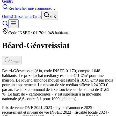
Gentry
Rechercher une commune…
Outils
Classements
Tarifs
⌘
K
Code INSEE :
01170
•
1 048
habitants
Béard-Géovreissiat
Favori
Béard-Géovreissiat (Ain, code INSEE 01170) compte 1 048
habitants. Le prix d'achat médian y est de 2 451 €/m² pour une
maison. Le loyer d'annonce moyen est estimé à 10,05 €/m² par mois
pour un appartement. Le niveau de vie médian s'élève à 24 070 €
par an. Le taux communal de taxe foncière sur le bâti est de 31,65
%. Le taux de « cambriolages » y est supérieur à la moyenne
nationale (8,6 contre 3,1 pour 1000 habitants).
Prix de vente DVF 2021-2023 · loyers d'annonce 2025 ·
recensement et niveau de vie INSEE 2022
· fiscalité locale 2024
·