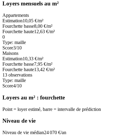
Loyers mensuels au m²
Appartements
Estimation
10,05
€/m²
Fourchette basse
8,00
€/m²
Fourchette haute
12,63
€/m²
0
Type:
maille
Score
3
/10
Maisons
Estimation
10,33
€/m²
Fourchette basse
7,95
€/m²
Fourchette haute
13,42
€/m²
13
observations
Type:
maille
Score
4
/10
Loyers au m² : fourchette
Point = loyer estimé, barre = intervalle de prédiction
Niveau de vie
Niveau de vie médian
24 070
€/an