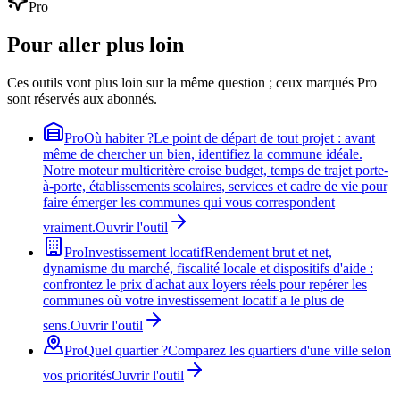
Pro
Pour aller plus loin
Ces outils vont plus loin sur la même question ; ceux marqués Pro
sont réservés aux abonnés.
Pro
Où habiter ?
Le point de départ de tout projet : avant
même de chercher un bien, identifiez la commune idéale.
Notre moteur multicritère croise budget, temps de trajet porte-
à-porte, établissements scolaires, services et cadre de vie pour
faire émerger les communes qui vous correspondent
vraiment.
Ouvrir l'outil
Pro
Investissement locatif
Rendement brut et net,
dynamisme du marché, fiscalité locale et dispositifs d'aide :
confrontez le prix d'achat aux loyers réels pour repérer les
communes où votre investissement locatif a le plus de
sens.
Ouvrir l'outil
Pro
Quel quartier ?
Comparez les quartiers d'une ville selon
vos priorités
Ouvrir l'outil