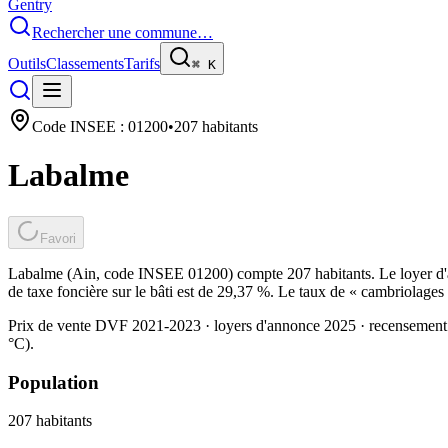
Gentry
Rechercher une commune…
Outils
Classements
Tarifs
⌘
K
Code INSEE :
01200
•
207
habitants
Labalme
Favori
Labalme (Ain, code INSEE 01200) compte 207 habitants. Le loyer d'a
de taxe foncière sur le bâti est de 29,37 %. Le taux de « cambriolages
Prix de vente DVF 2021-2023 · loyers d'annonce 2025 · recensement
°C).
Population
207
habitants