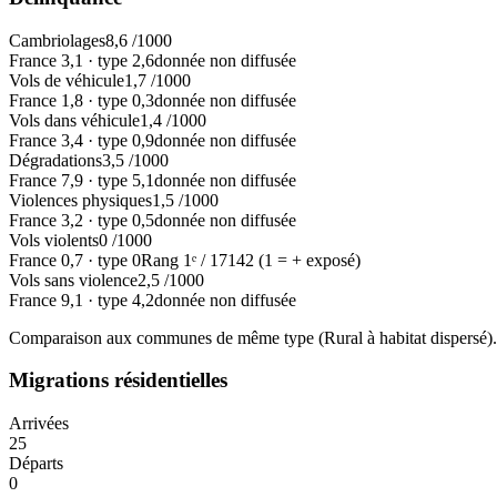
Cambriolages
8,6
/1000
France
3,1
·
type
2,6
donnée non diffusée
Vols de véhicule
1,7
/1000
France
1,8
·
type
0,3
donnée non diffusée
Vols dans véhicule
1,4
/1000
France
3,4
·
type
0,9
donnée non diffusée
Dégradations
3,5
/1000
France
7,9
·
type
5,1
donnée non diffusée
Violences physiques
1,5
/1000
France
3,2
·
type
0,5
donnée non diffusée
Vols violents
0
/1000
France
0,7
·
type
0
Rang
1
ᵉ /
17142
(1 = + exposé)
Vols sans violence
2,5
/1000
France
9,1
·
type
4,2
donnée non diffusée
Comparaison aux communes de même type (
Rural à habitat dispersé
)
Migrations résidentielles
Arrivées
25
Départs
0