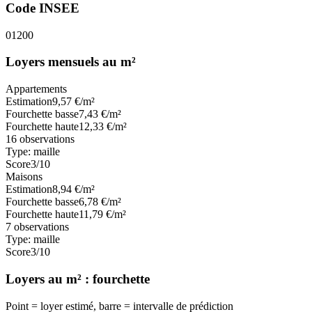
Code INSEE
01200
Loyers mensuels au m²
Appartements
Estimation
9,57
€/m²
Fourchette basse
7,43
€/m²
Fourchette haute
12,33
€/m²
16
observations
Type:
maille
Score
3
/10
Maisons
Estimation
8,94
€/m²
Fourchette basse
6,78
€/m²
Fourchette haute
11,79
€/m²
7
observations
Type:
maille
Score
3
/10
Loyers au m² : fourchette
Point = loyer estimé, barre = intervalle de prédiction