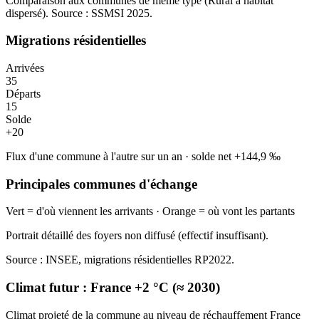
Comparaison aux communes de même type (
Rural à habitat
dispersé
). Source : SSMSI
2025
.
Migrations résidentielles
Arrivées
35
Départs
15
Solde
+
20
Flux d'une commune à l'autre sur un an
·
solde net
+
144,9
‰
Principales communes d'échange
Vert = d'où viennent les arrivants · Orange = où vont les partants
Portrait détaillé des foyers non diffusé (effectif insuffisant).
Source : INSEE, migrations résidentielles RP2022.
Climat futur :
France +2 °C (≈ 2030)
Climat projeté de la commune au niveau de réchauffement France