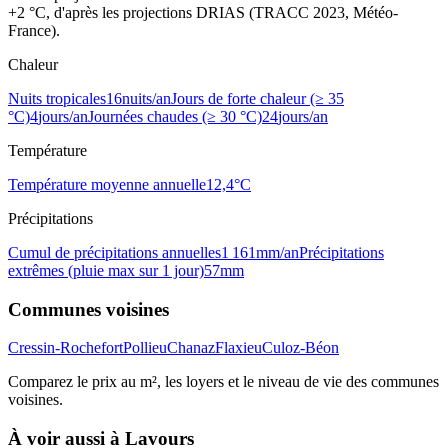
+2 °C, d'après les projections DRIAS (TRACC 2023, Météo-
France).
Chaleur
Nuits tropicales
16
nuits/an
Jours de forte chaleur (≥ 35
°C)
4
jours/an
Journées chaudes (≥ 30 °C)
24
jours/an
Température
Température moyenne annuelle
12,4
°C
Précipitations
Cumul de précipitations annuelles
1 161
mm/an
Précipitations
extrêmes (pluie max sur 1 jour)
57
mm
Communes voisines
Cressin-Rochefort
Pollieu
Chanaz
Flaxieu
Culoz-Béon
Comparez le prix au m², les loyers et le niveau de vie des communes
voisines.
À voir aussi à
Lavours