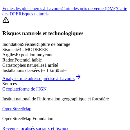
Ventes les plus chères à Lavours
Carte des prix de vente (DVF)
Carte
des DPE
Risques naturels
Risques naturels et technologiques
Inondation
Séisme
Rupture de barrage
Sismicité
3 - MODEREE
Argiles
Exposition moyenne
Radon
Potentiel faible
Catastrophes naturelles
1 arrêté
Installations classées (≈ 1 km)
0 site
Analyser une adresse précise à
Lavours
Sources
Géoplateforme de l'IGN
Institut national de l'information géographique et forestière
OpenStreetMap
OpenStreetMap Foundation
Revenus localisés sociaux et fiscaux