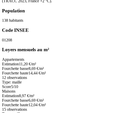
(TRACC 2023, France +2 °C).
Population
138
habitants
Code INSEE
01208
Loyers mensuels au m²
Appartements
Estimation
11,20
€/m²
Fourchette basse
8,69
€/m²
Fourchette haute
14,44
€/m²
12
observations
Type:
maille
Score
5
/10
Maisons
Estimation
8,97
€/m²
Fourchette basse
6,69
€/m²
Fourchette haute
12,04
€/m²
15
observations