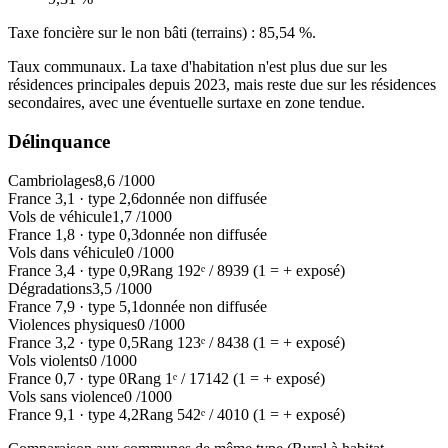
Taxe foncière sur le non bâti (terrains) :
85,54 %
.
Taux communaux. La taxe d'habitation n'est plus due sur les
résidences principales depuis 2023, mais reste due sur les résidences
secondaires, avec une éventuelle surtaxe en zone tendue.
Délinquance
Cambriolages
8,6
/1000
France
3,1
·
type
2,6
donnée non diffusée
Vols de véhicule
1,7
/1000
France
1,8
·
type
0,3
donnée non diffusée
Vols dans véhicule
0
/1000
France
3,4
·
type
0,9
Rang
192
ᵉ /
8939
(1 = + exposé)
Dégradations
3,5
/1000
France
7,9
·
type
5,1
donnée non diffusée
Violences physiques
0
/1000
France
3,2
·
type
0,5
Rang
123
ᵉ /
8438
(1 = + exposé)
Vols violents
0
/1000
France
0,7
·
type
0
Rang
1
ᵉ /
17142
(1 = + exposé)
Vols sans violence
0
/1000
France
9,1
·
type
4,2
Rang
542
ᵉ /
4010
(1 = + exposé)