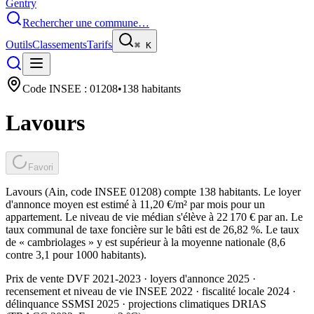
Gentry
Rechercher une commune…
Outils
Classements
Tarifs
⌘
K
Code INSEE :
01208
•
138
habitants
Lavours
Favori
Lavours (Ain, code INSEE 01208) compte 138 habitants. Le loyer
d'annonce moyen est estimé à 11,20 €/m² par mois pour un
appartement. Le niveau de vie médian s'élève à 22 170 € par an. Le
taux communal de taxe foncière sur le bâti est de 26,82 %. Le taux
de « cambriolages » y est supérieur à la moyenne nationale (8,6
contre 3,1 pour 1000 habitants).
Prix de vente DVF 2021-2023 · loyers d'annonce 2025 ·
recensement et niveau de vie INSEE 2022
· fiscalité locale 2024
·
délinquance SSMSI 2025
· projections climatiques DRIAS