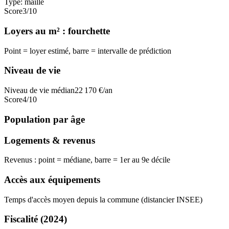
Type:
maille
Score
3
/10
Loyers au m² : fourchette
Point = loyer estimé, barre = intervalle de prédiction
Niveau de vie
Niveau de vie médian
22 170
€/an
Score
4
/10
Population par âge
Logements & revenus
Revenus : point = médiane, barre = 1er au 9e décile
Accès aux équipements
Temps d'accès moyen depuis la commune (distancier INSEE)
Fiscalité
(2024)