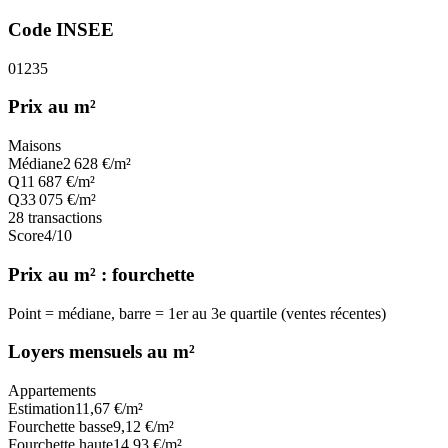
Code INSEE
01235
Prix au m²
Maisons
Médiane
2 628
€/m²
Q1
1 687
€/m²
Q3
3 075
€/m²
28
transactions
Score
4
/10
Prix au m² : fourchette
Point = médiane, barre = 1er au 3e quartile (ventes récentes)
Loyers mensuels au m²
Appartements
Estimation
11,67
€/m²
Fourchette basse
9,12
€/m²
Fourchette haute
14,93
€/m²