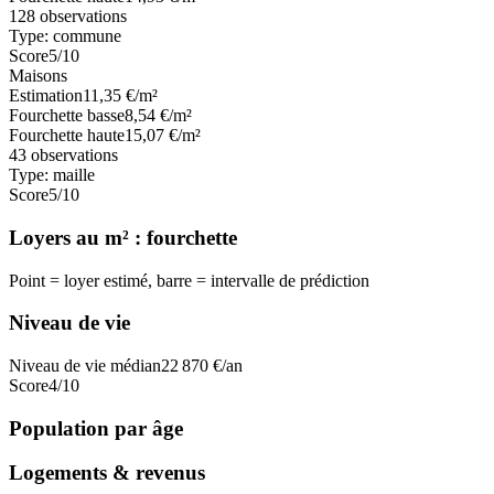
128
observations
Type:
commune
Score
5
/10
Maisons
Estimation
11,35
€/m²
Fourchette basse
8,54
€/m²
Fourchette haute
15,07
€/m²
43
observations
Type:
maille
Score
5
/10
Loyers au m² : fourchette
Point = loyer estimé, barre = intervalle de prédiction
Niveau de vie
Niveau de vie médian
22 870
€/an
Score
4
/10
Population par âge
Logements & revenus