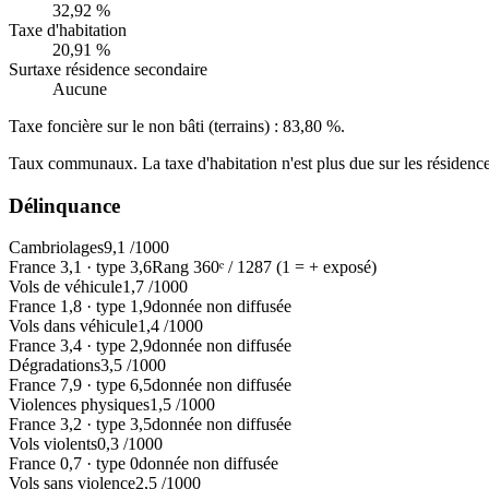
32,92 %
Taxe d'habitation
20,91 %
Surtaxe résidence secondaire
Aucune
Taxe foncière sur le non bâti (terrains) :
83,80 %
.
Taux communaux. La taxe d'habitation n'est plus due sur les résidence
Délinquance
Cambriolages
9,1
/1000
France
3,1
·
type
3,6
Rang
360
ᵉ /
1287
(1 = + exposé)
Vols de véhicule
1,7
/1000
France
1,8
·
type
1,9
donnée non diffusée
Vols dans véhicule
1,4
/1000
France
3,4
·
type
2,9
donnée non diffusée
Dégradations
3,5
/1000
France
7,9
·
type
6,5
donnée non diffusée
Violences physiques
1,5
/1000
France
3,2
·
type
3,5
donnée non diffusée
Vols violents
0,3
/1000
France
0,7
·
type
0
donnée non diffusée
Vols sans violence
2,5
/1000