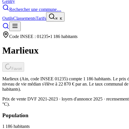
Gentry
Rechercher une commune…
Outils
Classements
Tarifs
⌘
K
Code INSEE :
01235
•
1 186
habitants
Marlieux
Favori
Marlieux (Ain, code INSEE 01235) compte 1 186 habitants. Le prix d
niveau de vie médian s'élève à 22 870 € par an. Le taux communal de t
habitants).
Prix de vente DVF 2021-2023 · loyers d'annonce 2025 · recensement
°C).
Population
1 186
habitants