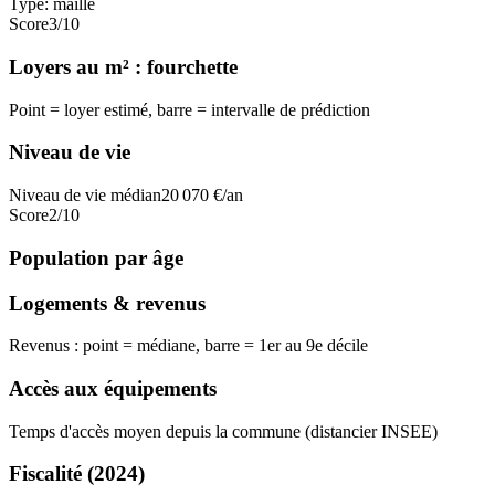
Type:
maille
Score
3
/10
Loyers au m² : fourchette
Point = loyer estimé, barre = intervalle de prédiction
Niveau de vie
Niveau de vie médian
20 070
€/an
Score
2
/10
Population par âge
Logements & revenus
Revenus : point = médiane, barre = 1er au 9e décile
Accès aux équipements
Temps d'accès moyen depuis la commune (distancier INSEE)
Fiscalité
(2024)