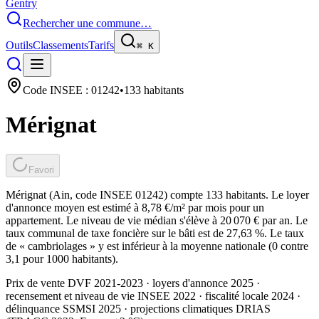
Gentry
Rechercher une commune…
Outils
Classements
Tarifs
⌘
K
Code INSEE :
01242
•
133
habitants
Mérignat
Favori
Mérignat (Ain, code INSEE 01242) compte 133 habitants. Le loyer
d'annonce moyen est estimé à 8,78 €/m² par mois pour un
appartement. Le niveau de vie médian s'élève à 20 070 € par an. Le
taux communal de taxe foncière sur le bâti est de 27,63 %. Le taux
de « cambriolages » y est inférieur à la moyenne nationale (0 contre
3,1 pour 1000 habitants).
Prix de vente DVF 2021-2023 · loyers d'annonce 2025 ·
recensement et niveau de vie INSEE 2022
· fiscalité locale 2024
·
délinquance SSMSI 2025
· projections climatiques DRIAS