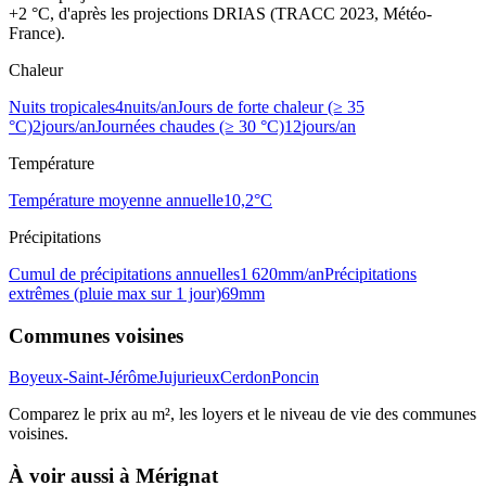
+2 °C, d'après les projections DRIAS (TRACC 2023, Météo-
France).
Chaleur
Nuits tropicales
4
nuits/an
Jours de forte chaleur (≥ 35
°C)
2
jours/an
Journées chaudes (≥ 30 °C)
12
jours/an
Température
Température moyenne annuelle
10,2
°C
Précipitations
Cumul de précipitations annuelles
1 620
mm/an
Précipitations
extrêmes (pluie max sur 1 jour)
69
mm
Communes voisines
Boyeux-Saint-Jérôme
Jujurieux
Cerdon
Poncin
Comparez le prix au m², les loyers et le niveau de vie des communes
voisines.
À voir aussi à
Mérignat