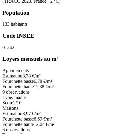
(TRACC 2023, France +2 °C).
Population
133
habitants
Code INSEE
01242
Loyers mensuels au m²
Appartements
Estimation
8,78
€/m²
Fourchette basse
6,78
€/m²
Fourchette haute
11,38
€/m²
9
observations
Type:
maille
Score
2
/10
Maisons
Estimation
8,97
€/m²
Fourchette basse
6,69
€/m²
Fourchette haute
12,04
€/m²
6
observations