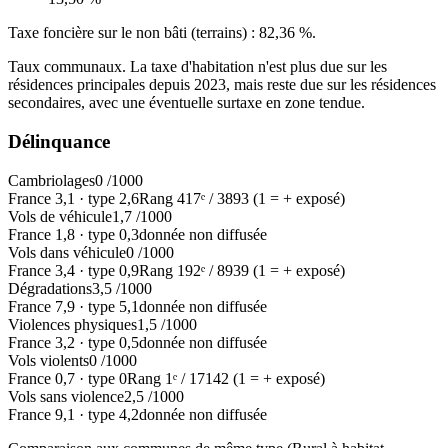
Taxe foncière sur le non bâti (terrains) :
82,36 %
.
Taux communaux. La taxe d'habitation n'est plus due sur les
résidences principales depuis 2023, mais reste due sur les résidences
secondaires, avec une éventuelle surtaxe en zone tendue.
Délinquance
Cambriolages
0
/1000
France
3,1
·
type
2,6
Rang
417
ᵉ /
3893
(1 = + exposé)
Vols de véhicule
1,7
/1000
France
1,8
·
type
0,3
donnée non diffusée
Vols dans véhicule
0
/1000
France
3,4
·
type
0,9
Rang
192
ᵉ /
8939
(1 = + exposé)
Dégradations
3,5
/1000
France
7,9
·
type
5,1
donnée non diffusée
Violences physiques
1,5
/1000
France
3,2
·
type
0,5
donnée non diffusée
Vols violents
0
/1000
France
0,7
·
type
0
Rang
1
ᵉ /
17142
(1 = + exposé)
Vols sans violence
2,5
/1000
France
9,1
·
type
4,2
donnée non diffusée