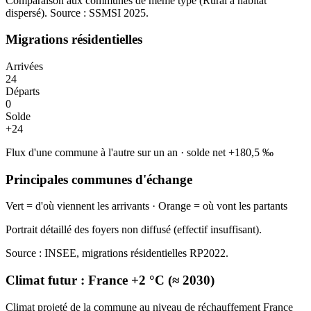
Comparaison aux communes de même type (
Rural à habitat
dispersé
). Source : SSMSI
2025
.
Migrations résidentielles
Arrivées
24
Départs
0
Solde
+
24
Flux d'une commune à l'autre sur un an
·
solde net
+
180,5
‰
Principales communes d'échange
Vert = d'où viennent les arrivants · Orange = où vont les partants
Portrait détaillé des foyers non diffusé (effectif insuffisant).
Source : INSEE, migrations résidentielles RP2022.
Climat futur :
France +2 °C (≈ 2030)
Climat projeté de la commune au niveau de réchauffement France