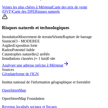
Ventes les plus chères à Mérignat
Carte des prix de vente
(DVF)
Carte des DPE
Risques naturels
Risques naturels et technologiques
Inondation
Mouvement de terrain
Séisme
Rupture de barrage
Sismicité
3 - MODEREE
Argiles
Exposition forte
Radon
Potentiel faible
Catastrophes naturelles
2 arrêtés
Installations classées (≈ 1 km)
0 site
Analyser une adresse précise à
Mérignat
Sources
Géoplateforme de l'IGN
Institut national de l'information géographique et forestière
OpenStreetMap
OpenStreetMap Foundation
Revenus localisés sociaux et fiscaux