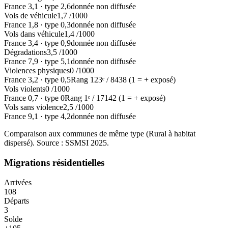
France
3,1
·
type
2,6
donnée non diffusée
Vols de véhicule
1,7
/1000
France
1,8
·
type
0,3
donnée non diffusée
Vols dans véhicule
1,4
/1000
France
3,4
·
type
0,9
donnée non diffusée
Dégradations
3,5
/1000
France
7,9
·
type
5,1
donnée non diffusée
Violences physiques
0
/1000
France
3,2
·
type
0,5
Rang
123
ᵉ /
8438
(1 = + exposé)
Vols violents
0
/1000
France
0,7
·
type
0
Rang
1
ᵉ /
17142
(1 = + exposé)
Vols sans violence
2,5
/1000
France
9,1
·
type
4,2
donnée non diffusée
Comparaison aux communes de même type (
Rural à habitat
dispersé
). Source : SSMSI
2025
.
Migrations résidentielles
Arrivées
108
Départs
3
Solde