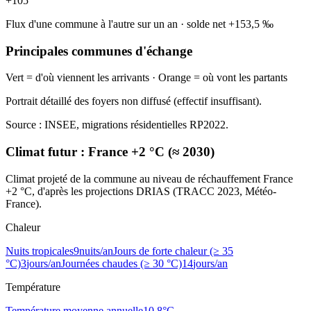
+
105
Flux d'une commune à l'autre sur un an
·
solde net
+
153,5
‰
Principales communes d'échange
Vert = d'où viennent les arrivants · Orange = où vont les partants
Portrait détaillé des foyers non diffusé (effectif insuffisant).
Source : INSEE, migrations résidentielles RP2022.
Climat futur :
France +2 °C (≈ 2030)
Climat projeté de la commune au niveau de réchauffement France
+2 °C, d'après les projections DRIAS (TRACC 2023, Météo-
France).
Chaleur
Nuits tropicales
9
nuits/an
Jours de forte chaleur (≥ 35
°C)
3
jours/an
Journées chaudes (≥ 30 °C)
14
jours/an
Température
Température moyenne annuelle
10,8
°C