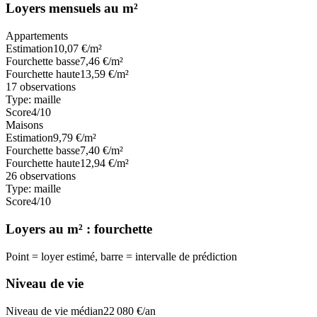
Loyers mensuels au m²
Appartements
Estimation
10,07
€/m²
Fourchette basse
7,46
€/m²
Fourchette haute
13,59
€/m²
17
observations
Type:
maille
Score
4
/10
Maisons
Estimation
9,79
€/m²
Fourchette basse
7,40
€/m²
Fourchette haute
12,94
€/m²
26
observations
Type:
maille
Score
4
/10
Loyers au m² : fourchette
Point = loyer estimé, barre = intervalle de prédiction
Niveau de vie
Niveau de vie médian
22 080
€/an