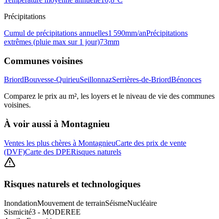
Précipitations
Cumul de précipitations annuelles
1 590
mm/an
Précipitations
extrêmes (pluie max sur 1 jour)
73
mm
Communes voisines
Briord
Bouvesse-Quirieu
Seillonnaz
Serrières-de-Briord
Bénonces
Comparez le prix au m², les loyers et le niveau de vie des communes
voisines.
À voir aussi à
Montagnieu
Ventes les plus chères à Montagnieu
Carte des prix de vente
(DVF)
Carte des DPE
Risques naturels
Risques naturels et technologiques
Inondation
Mouvement de terrain
Séisme
Nucléaire
Sismicité
3 - MODEREE