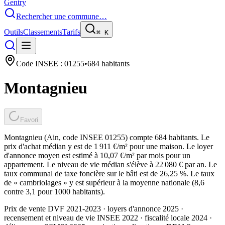
Gentry
Rechercher une commune…
Outils
Classements
Tarifs
⌘
K
Code INSEE :
01255
•
684
habitants
Montagnieu
Favori
Montagnieu (Ain, code INSEE 01255) compte 684 habitants. Le
prix d'achat médian y est de 1 911 €/m² pour une maison. Le loyer
d'annonce moyen est estimé à 10,07 €/m² par mois pour un
appartement. Le niveau de vie médian s'élève à 22 080 € par an. Le
taux communal de taxe foncière sur le bâti est de 26,25 %. Le taux
de « cambriolages » y est supérieur à la moyenne nationale (8,6
contre 3,1 pour 1000 habitants).
Prix de vente DVF 2021-2023 · loyers d'annonce 2025 ·
recensement et niveau de vie INSEE 2022
· fiscalité locale 2024
·