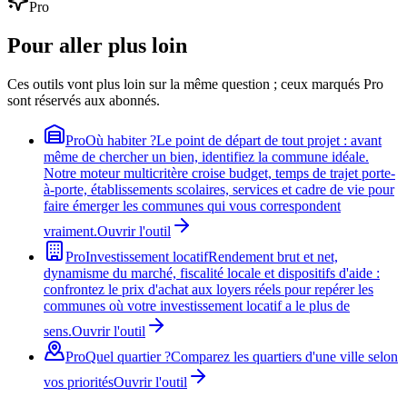
Pro
Pour aller plus loin
Ces outils vont plus loin sur la même question ; ceux marqués Pro
sont réservés aux abonnés.
Pro
Où habiter ?
Le point de départ de tout projet : avant
même de chercher un bien, identifiez la commune idéale.
Notre moteur multicritère croise budget, temps de trajet porte-
à-porte, établissements scolaires, services et cadre de vie pour
faire émerger les communes qui vous correspondent
vraiment.
Ouvrir l'outil
Pro
Investissement locatif
Rendement brut et net,
dynamisme du marché, fiscalité locale et dispositifs d'aide :
confrontez le prix d'achat aux loyers réels pour repérer les
communes où votre investissement locatif a le plus de
sens.
Ouvrir l'outil
Pro
Quel quartier ?
Comparez les quartiers d'une ville selon
vos priorités
Ouvrir l'outil