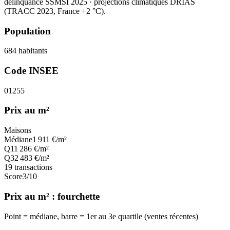
délinquance SSMSI 2025
· projections climatiques DRIAS
(TRACC 2023, France +2 °C).
Population
684
habitants
Code INSEE
01255
Prix au m²
Maisons
Médiane
1 911
€/m²
Q1
1 286
€/m²
Q3
2 483
€/m²
19
transactions
Score
3
/10
Prix au m² : fourchette
Point = médiane, barre = 1er au 3e quartile (ventes récentes)