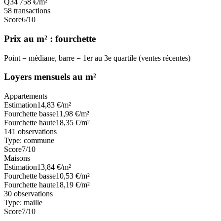
Q3
4 758
€/m²
58
transactions
Score
6
/10
Prix au m² : fourchette
Point = médiane, barre = 1er au 3e quartile (ventes récentes)
Loyers mensuels au m²
Appartements
Estimation
14,83
€/m²
Fourchette basse
11,98
€/m²
Fourchette haute
18,35
€/m²
141
observations
Type:
commune
Score
7
/10
Maisons
Estimation
13,84
€/m²
Fourchette basse
10,53
€/m²
Fourchette haute
18,19
€/m²
30
observations
Type:
maille
Score
7
/10