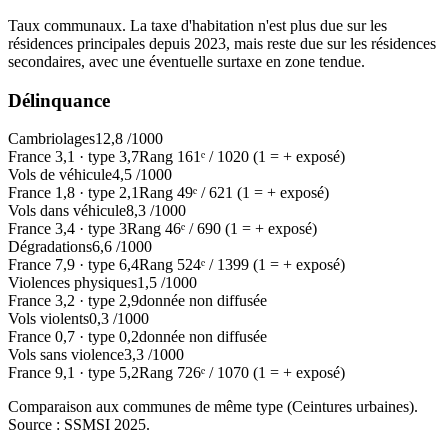
Taux communaux. La taxe d'habitation n'est plus due sur les
résidences principales depuis 2023, mais reste due sur les résidences
secondaires, avec une éventuelle surtaxe en zone tendue.
Délinquance
Cambriolages
12,8
/1000
France
3,1
·
type
3,7
Rang
161
ᵉ /
1020
(1 = + exposé)
Vols de véhicule
4,5
/1000
France
1,8
·
type
2,1
Rang
49
ᵉ /
621
(1 = + exposé)
Vols dans véhicule
8,3
/1000
France
3,4
·
type
3
Rang
46
ᵉ /
690
(1 = + exposé)
Dégradations
6,6
/1000
France
7,9
·
type
6,4
Rang
524
ᵉ /
1399
(1 = + exposé)
Violences physiques
1,5
/1000
France
3,2
·
type
2,9
donnée non diffusée
Vols violents
0,3
/1000
France
0,7
·
type
0,2
donnée non diffusée
Vols sans violence
3,3
/1000
France
9,1
·
type
5,2
Rang
726
ᵉ /
1070
(1 = + exposé)
Comparaison aux communes de même type (
Ceintures urbaines
).
Source : SSMSI
2025
.