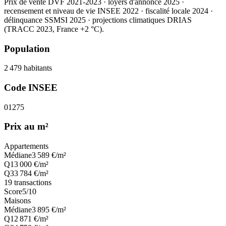
Prix de vente DVF 2021-2023 · loyers d'annonce 2025 ·
recensement et niveau de vie INSEE 2022
· fiscalité locale 2024
·
délinquance SSMSI 2025
· projections climatiques DRIAS
(TRACC 2023, France +2 °C).
Population
2 479
habitants
Code INSEE
01275
Prix au m²
Appartements
Médiane
3 589
€/m²
Q1
3 000
€/m²
Q3
3 784
€/m²
19
transactions
Score
5
/10
Maisons
Médiane
3 895
€/m²
Q1
2 871
€/m²