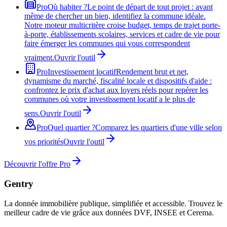
Pro
Où habiter ?
Le point de départ de tout projet : avant
même de chercher un bien, identifiez la commune idéale.
Notre moteur multicritère croise budget, temps de trajet porte-
à-porte, établissements scolaires, services et cadre de vie pour
faire émerger les communes qui vous correspondent
vraiment.
Ouvrir l'outil
Pro
Investissement locatif
Rendement brut et net,
dynamisme du marché, fiscalité locale et dispositifs d'aide :
confrontez le prix d'achat aux loyers réels pour repérer les
communes où votre investissement locatif a le plus de
sens.
Ouvrir l'outil
Pro
Quel quartier ?
Comparez les quartiers d'une ville selon
vos priorités
Ouvrir l'outil
Découvrir l'offre Pro
Gentry
La donnée immobilière publique, simplifiée et accessible. Trouvez le
meilleur cadre de vie grâce aux données DVF, INSEE et Cerema.