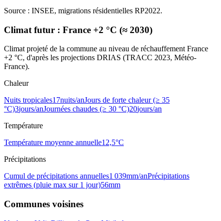
Source : INSEE, migrations résidentielles RP2022.
Climat futur :
France +2 °C (≈ 2030)
Climat projeté de la commune au niveau de réchauffement France
+2 °C, d'après les projections DRIAS (TRACC 2023, Météo-
France).
Chaleur
Nuits tropicales
17
nuits/an
Jours de forte chaleur (≥ 35
°C)
3
jours/an
Journées chaudes (≥ 30 °C)
20
jours/an
Température
Température moyenne annuelle
12,5
°C
Précipitations
Cumul de précipitations annuelles
1 039
mm/an
Précipitations
extrêmes (pluie max sur 1 jour)
56
mm
Communes voisines