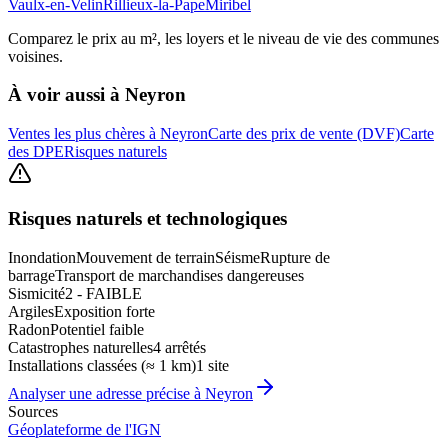
Vaulx-en-Velin
Rillieux-la-Pape
Miribel
Comparez le prix au m², les loyers et le niveau de vie des communes
voisines.
À voir aussi à
Neyron
Ventes les plus chères à Neyron
Carte des prix de vente (DVF)
Carte
des DPE
Risques naturels
Risques naturels et technologiques
Inondation
Mouvement de terrain
Séisme
Rupture de
barrage
Transport de marchandises dangereuses
Sismicité
2 - FAIBLE
Argiles
Exposition forte
Radon
Potentiel faible
Catastrophes naturelles
4 arrêtés
Installations classées (≈ 1 km)
1 site
Analyser une adresse précise à
Neyron
Sources
Géoplateforme de l'IGN