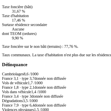
Taxe foncière (bâti)
31,67 %
Taxe d'habitation
17,46 %
Surtaxe résidence secondaire
Aucune
dont TEOM (ordures)
9,90 %
Taxe foncière sur le non bâti (terrains) :
77,76 %
.
Taux communaux. La taxe d'habitation n'est plus due sur les résidence
Délinquance
Cambriolages
8,6
/1000
France
3,1
·
type
3,7
donnée non diffusée
Vols de véhicule
1,7
/1000
France
1,8
·
type
2,1
donnée non diffusée
Vols dans véhicule
1,4
/1000
France
3,4
·
type
3
donnée non diffusée
Dégradations
3,5
/1000
France
7,9
·
type
6,4
donnée non diffusée
Violences physiques
1,5
/1000