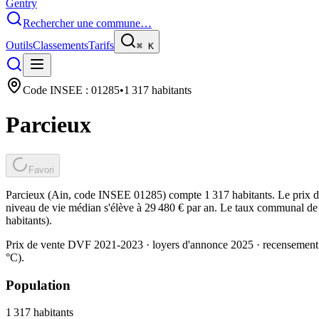
Gentry
Rechercher une commune…
Outils
Classements
Tarifs
⌘
K
Code INSEE :
01285
•
1 317
habitants
Parcieux
Favori
Parcieux (Ain, code INSEE 01285) compte 1 317 habitants. Le prix d
niveau de vie médian s'élève à 29 480 € par an. Le taux communal de t
habitants).
Prix de vente DVF 2021-2023 · loyers d'annonce 2025 · recensement
°C).
Population
1 317
habitants