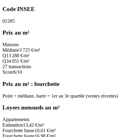
Code INSEE
01285
Prix au m²
Maisons
Médiane
3 725
€/m²
Q1
3 288
€/m²
Q3
4 051
€/m²
27
transactions
Score
6
/10
Prix au m² : fourchette
Point = médiane, barre = 1er au 3e quartile (ventes récentes)
Loyers mensuels au m²
Appartements
Estimation
13,42
€/m²
Fourchette basse
10,61
€/m²
Fourchette haute
16,98
€/m²