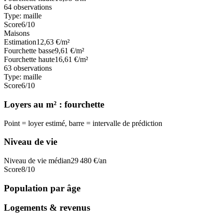
64
observations
Type:
maille
Score
6
/10
Maisons
Estimation
12,63
€/m²
Fourchette basse
9,61
€/m²
Fourchette haute
16,61
€/m²
63
observations
Type:
maille
Score
6
/10
Loyers au m² : fourchette
Point = loyer estimé, barre = intervalle de prédiction
Niveau de vie
Niveau de vie médian
29 480
€/an
Score
8
/10
Population par âge
Logements & revenus