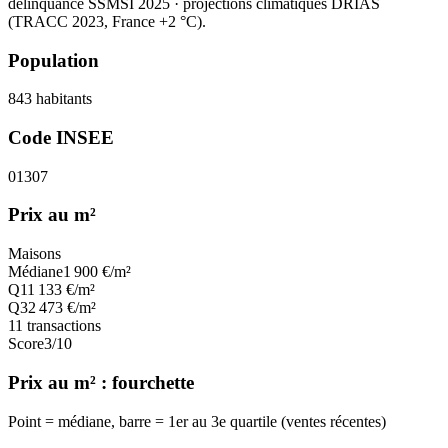
délinquance SSMSI 2025
· projections climatiques DRIAS
(TRACC 2023, France +2 °C).
Population
843
habitants
Code INSEE
01307
Prix au m²
Maisons
Médiane
1 900
€/m²
Q1
1 133
€/m²
Q3
2 473
€/m²
11
transactions
Score
3
/10
Prix au m² : fourchette
Point = médiane, barre = 1er au 3e quartile (ventes récentes)