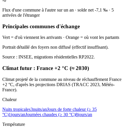
-6
Flux d'une commune à l'autre sur un an
·
solde net
-7,1
‰
·
5
arrivées de l'étranger
Principales communes d'échange
Vert = d'où viennent les arrivants · Orange = où vont les partants
Portrait détaillé des foyers non diffusé (effectif insuffisant).
Source : INSEE, migrations résidentielles RP2022.
Climat futur :
France +2 °C (≈ 2030)
Climat projeté de la commune au niveau de réchauffement France
+2 °C, d'après les projections DRIAS (TRACC 2023, Météo-
France).
Chaleur
Nuits tropicales
3
nuits/an
Jours de forte chaleur (≥ 35
°C)
1
jours/an
Journées chaudes (≥ 30 °C)
8
jours/an
Température