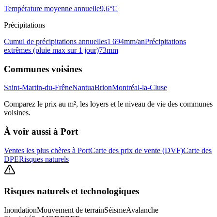
Température moyenne annuelle
9,6
°C
Précipitations
Cumul de précipitations annuelles
1 694
mm/an
Précipitations
extrêmes (pluie max sur 1 jour)
73
mm
Communes voisines
Saint-Martin-du-Frêne
Nantua
Brion
Montréal-la-Cluse
Comparez le prix au m², les loyers et le niveau de vie des communes
voisines.
À voir aussi à
Port
Ventes les plus chères à Port
Carte des prix de vente (DVF)
Carte des
DPE
Risques naturels
Risques naturels et technologiques
Inondation
Mouvement de terrain
Séisme
Avalanche