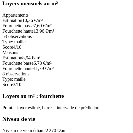
Loyers mensuels au m²
Appartements
Estimation
10,36
€/m²
Fourchette basse
7,69
€/m²
Fourchette haute
13,96
€/m²
53
observations
Type:
maille
Score
4
/10
Maisons
Estimation
8,94
€/m²
Fourchette basse
6,78
€/m²
Fourchette haute
11,79
€/m²
8
observations
Type:
maille
Score
3
/10
Loyers au m² : fourchette
Point = loyer estimé, barre = intervalle de prédiction
Niveau de vie
Niveau de vie médian
22 270
€/an