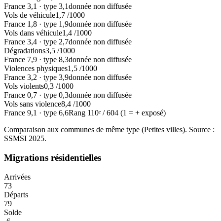
France
3,1
·
type
3,1
donnée non diffusée
Vols de véhicule
1,7
/1000
France
1,8
·
type
1,9
donnée non diffusée
Vols dans véhicule
1,4
/1000
France
3,4
·
type
2,7
donnée non diffusée
Dégradations
3,5
/1000
France
7,9
·
type
8,3
donnée non diffusée
Violences physiques
1,5
/1000
France
3,2
·
type
3,9
donnée non diffusée
Vols violents
0,3
/1000
France
0,7
·
type
0,3
donnée non diffusée
Vols sans violence
8,4
/1000
France
9,1
·
type
6,6
Rang
110
ᵉ /
604
(1 = + exposé)
Comparaison aux communes de même type (
Petites villes
). Source :
SSMSI
2025
.
Migrations résidentielles
Arrivées
73
Départs
79
Solde