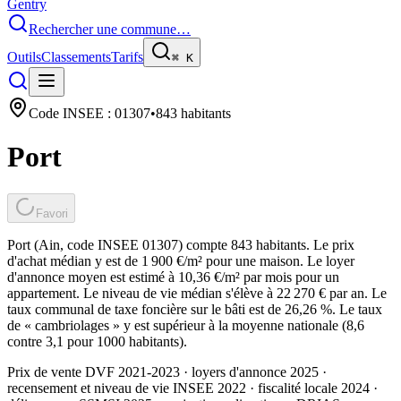
Gentry
Rechercher une commune…
Outils
Classements
Tarifs
⌘
K
Code INSEE :
01307
•
843
habitants
Port
Favori
Port (Ain, code INSEE 01307) compte 843 habitants. Le prix
d'achat médian y est de 1 900 €/m² pour une maison. Le loyer
d'annonce moyen est estimé à 10,36 €/m² par mois pour un
appartement. Le niveau de vie médian s'élève à 22 270 € par an. Le
taux communal de taxe foncière sur le bâti est de 26,26 %. Le taux
de « cambriolages » y est supérieur à la moyenne nationale (8,6
contre 3,1 pour 1000 habitants).
Prix de vente DVF 2021-2023 · loyers d'annonce 2025 ·
recensement et niveau de vie INSEE 2022
· fiscalité locale 2024
·