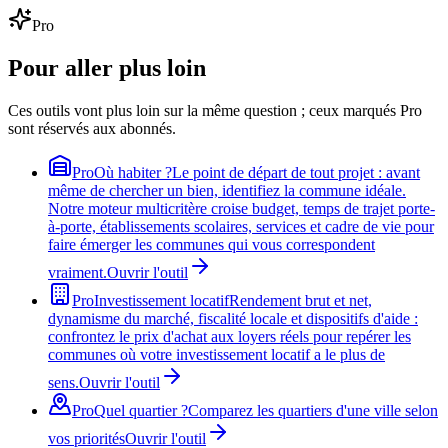
Pro
Pour aller plus loin
Ces outils vont plus loin sur la même question ; ceux marqués Pro
sont réservés aux abonnés.
Pro
Où habiter ?
Le point de départ de tout projet : avant
même de chercher un bien, identifiez la commune idéale.
Notre moteur multicritère croise budget, temps de trajet porte-
à-porte, établissements scolaires, services et cadre de vie pour
faire émerger les communes qui vous correspondent
vraiment.
Ouvrir l'outil
Pro
Investissement locatif
Rendement brut et net,
dynamisme du marché, fiscalité locale et dispositifs d'aide :
confrontez le prix d'achat aux loyers réels pour repérer les
communes où votre investissement locatif a le plus de
sens.
Ouvrir l'outil
Pro
Quel quartier ?
Comparez les quartiers d'une ville selon
vos priorités
Ouvrir l'outil