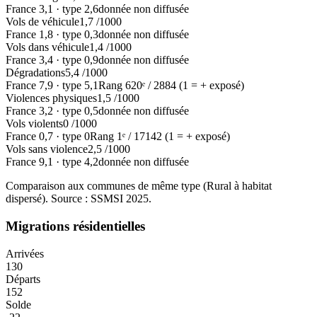
France
3,1
·
type
2,6
donnée non diffusée
Vols de véhicule
1,7
/1000
France
1,8
·
type
0,3
donnée non diffusée
Vols dans véhicule
1,4
/1000
France
3,4
·
type
0,9
donnée non diffusée
Dégradations
5,4
/1000
France
7,9
·
type
5,1
Rang
620
ᵉ /
2884
(1 = + exposé)
Violences physiques
1,5
/1000
France
3,2
·
type
0,5
donnée non diffusée
Vols violents
0
/1000
France
0,7
·
type
0
Rang
1
ᵉ /
17142
(1 = + exposé)
Vols sans violence
2,5
/1000
France
9,1
·
type
4,2
donnée non diffusée
Comparaison aux communes de même type (
Rural à habitat
dispersé
). Source : SSMSI
2025
.
Migrations résidentielles
Arrivées
130
Départs
152
Solde