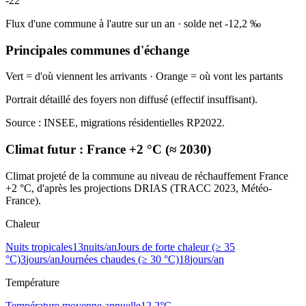
-22
Flux d'une commune à l'autre sur un an
·
solde net
-12,2
‰
Principales communes d'échange
Vert = d'où viennent les arrivants · Orange = où vont les partants
Portrait détaillé des foyers non diffusé (effectif insuffisant).
Source : INSEE, migrations résidentielles RP2022.
Climat futur :
France +2 °C (≈ 2030)
Climat projeté de la commune au niveau de réchauffement France
+2 °C, d'après les projections DRIAS (TRACC 2023, Météo-
France).
Chaleur
Nuits tropicales
13
nuits/an
Jours de forte chaleur (≥ 35
°C)
3
jours/an
Journées chaudes (≥ 30 °C)
18
jours/an
Température
Température moyenne annuelle
12,2
°C