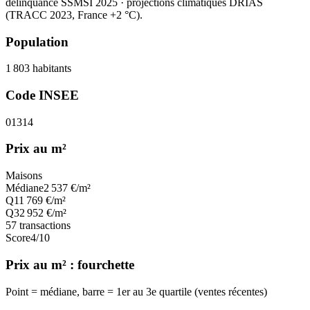
délinquance SSMSI 2025
· projections climatiques DRIAS
(TRACC 2023, France +2 °C).
Population
1 803
habitants
Code INSEE
01314
Prix au m²
Maisons
Médiane
2 537
€/m²
Q1
1 769
€/m²
Q3
2 952
€/m²
57
transactions
Score
4
/10
Prix au m² : fourchette
Point = médiane, barre = 1er au 3e quartile (ventes récentes)