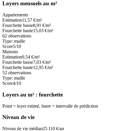
Loyers mensuels au m²
Appartements
Estimation
11,57
€/m²
Fourchette basse
8,91
€/m²
Fourchette haute
15,03
€/m²
62
observations
Type:
maille
Score
5
/10
Maisons
Estimation
9,54
€/m²
Fourchette basse
7,03
€/m²
Fourchette haute
12,95
€/m²
52
observations
Type:
maille
Score
4
/10
Loyers au m² : fourchette
Point = loyer estimé, barre = intervalle de prédiction
Niveau de vie
Niveau de vie médian
25 110
€/an