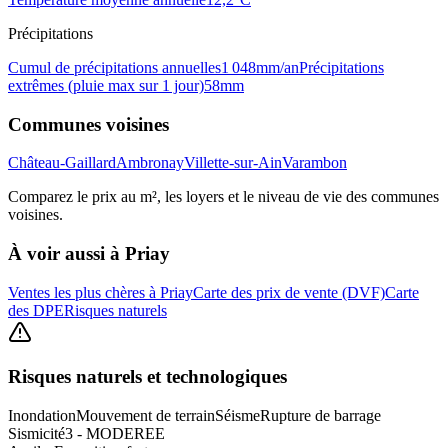
Précipitations
Cumul de précipitations annuelles
1 048
mm/an
Précipitations
extrêmes (pluie max sur 1 jour)
58
mm
Communes voisines
Château-Gaillard
Ambronay
Villette-sur-Ain
Varambon
Comparez le prix au m², les loyers et le niveau de vie des communes
voisines.
À voir aussi à
Priay
Ventes les plus chères à Priay
Carte des prix de vente (DVF)
Carte
des DPE
Risques naturels
Risques naturels et technologiques
Inondation
Mouvement de terrain
Séisme
Rupture de barrage
Sismicité
3 - MODEREE