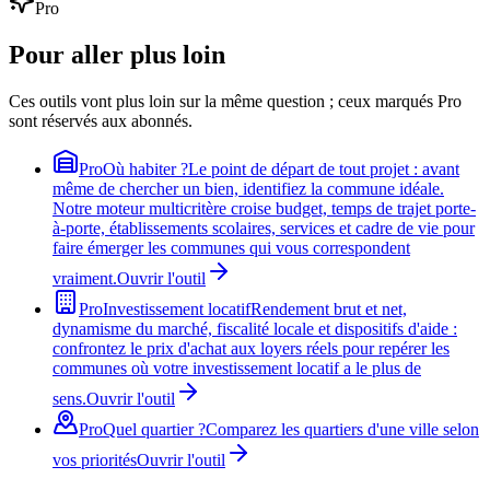
Pro
Pour aller plus loin
Ces outils vont plus loin sur la même question ; ceux marqués Pro
sont réservés aux abonnés.
Pro
Où habiter ?
Le point de départ de tout projet : avant
même de chercher un bien, identifiez la commune idéale.
Notre moteur multicritère croise budget, temps de trajet porte-
à-porte, établissements scolaires, services et cadre de vie pour
faire émerger les communes qui vous correspondent
vraiment.
Ouvrir l'outil
Pro
Investissement locatif
Rendement brut et net,
dynamisme du marché, fiscalité locale et dispositifs d'aide :
confrontez le prix d'achat aux loyers réels pour repérer les
communes où votre investissement locatif a le plus de
sens.
Ouvrir l'outil
Pro
Quel quartier ?
Comparez les quartiers d'une ville selon
vos priorités
Ouvrir l'outil