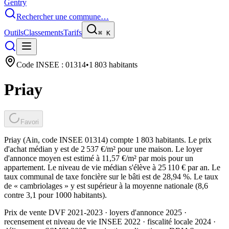
Gentry
Rechercher une commune…
Outils
Classements
Tarifs
⌘
K
Code INSEE :
01314
•
1 803
habitants
Priay
Favori
Priay (Ain, code INSEE 01314) compte 1 803 habitants. Le prix
d'achat médian y est de 2 537 €/m² pour une maison. Le loyer
d'annonce moyen est estimé à 11,57 €/m² par mois pour un
appartement. Le niveau de vie médian s'élève à 25 110 € par an. Le
taux communal de taxe foncière sur le bâti est de 28,94 %. Le taux
de « cambriolages » y est supérieur à la moyenne nationale (8,6
contre 3,1 pour 1000 habitants).
Prix de vente DVF 2021-2023 · loyers d'annonce 2025 ·
recensement et niveau de vie INSEE 2022
· fiscalité locale 2024
·