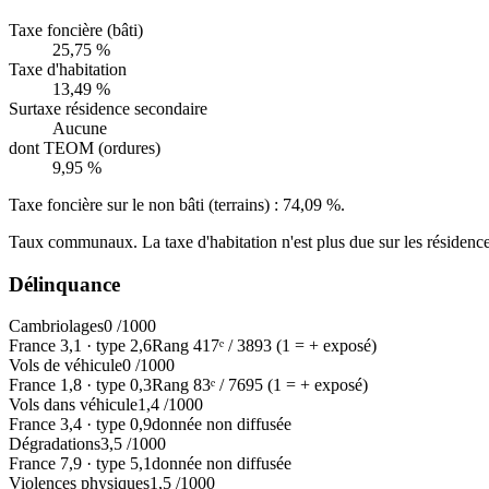
Taxe foncière (bâti)
25,75 %
Taxe d'habitation
13,49 %
Surtaxe résidence secondaire
Aucune
dont TEOM (ordures)
9,95 %
Taxe foncière sur le non bâti (terrains) :
74,09 %
.
Taux communaux. La taxe d'habitation n'est plus due sur les résidence
Délinquance
Cambriolages
0
/1000
France
3,1
·
type
2,6
Rang
417
ᵉ /
3893
(1 = + exposé)
Vols de véhicule
0
/1000
France
1,8
·
type
0,3
Rang
83
ᵉ /
7695
(1 = + exposé)
Vols dans véhicule
1,4
/1000
France
3,4
·
type
0,9
donnée non diffusée
Dégradations
3,5
/1000
France
7,9
·
type
5,1
donnée non diffusée
Violences physiques
1,5
/1000