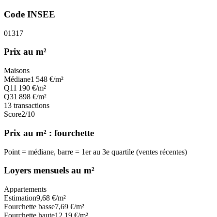
Code INSEE
01317
Prix au m²
Maisons
Médiane
1 548
€/m²
Q1
1 190
€/m²
Q3
1 898
€/m²
13
transactions
Score
2
/10
Prix au m² : fourchette
Point = médiane, barre = 1er au 3e quartile (ventes récentes)
Loyers mensuels au m²
Appartements
Estimation
9,68
€/m²
Fourchette basse
7,69
€/m²
Fourchette haute
12,19
€/m²