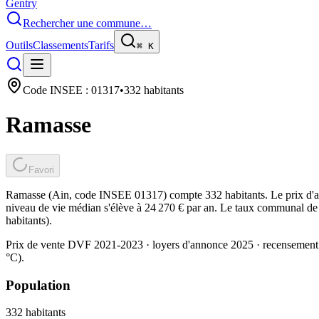
Gentry
Rechercher une commune…
Outils
Classements
Tarifs
⌘
K
Code INSEE :
01317
•
332
habitants
Ramasse
Favori
Ramasse (Ain, code INSEE 01317) compte 332 habitants. Le prix d'ac
niveau de vie médian s'élève à 24 270 € par an. Le taux communal de t
habitants).
Prix de vente DVF 2021-2023 · loyers d'annonce 2025 · recensement
°C).
Population
332
habitants