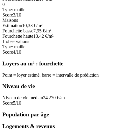
0
Type:
maille
Score
3
/10
Maisons
Estimation
10,33
€/m²
Fourchette basse
7,95
€/m²
Fourchette haute
13,42
€/m²
1
observations
Type:
maille
Score
4
/10
Loyers au m² : fourchette
Point = loyer estimé, barre = intervalle de prédiction
Niveau de vie
Niveau de vie médian
24 270
€/an
Score
5
/10
Population par âge
Logements & revenus