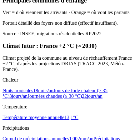
Principales communes d'échange
Vert = d'où viennent les arrivants · Orange = où vont les partants
Portrait détaillé des foyers non diffusé (effectif insuffisant).
Source : INSEE, migrations résidentielles RP2022.
Climat futur :
France +2 °C (≈ 2030)
Climat projeté de la commune au niveau de réchauffement France
+2 °C, d'après les projections DRIAS (TRACC 2023, Météo-
France).
Chaleur
Nuits tropicales
18
nuits/an
Jours de forte chaleur (≥ 35
°C)
3
jours/an
Journées chaudes (≥ 30 °C)
22
jours/an
Température
Température moyenne annuelle
13,1
°C
Précipitations
Cumul de précipitations annuelles
1 002
mm/an
Précipitations