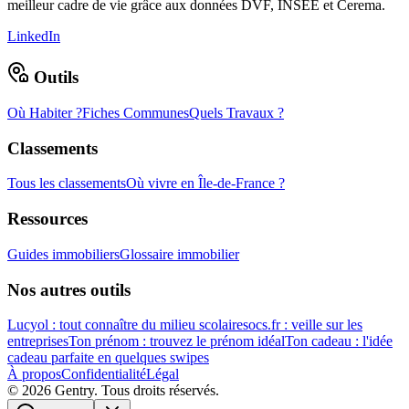
meilleur cadre de vie grâce aux données DVF, INSEE et Cerema.
LinkedIn
Outils
Où Habiter ?
Fiches Communes
Quels Travaux ?
Classements
Tous les classements
Où vivre en Île-de-France ?
Ressources
Guides immobiliers
Glossaire immobilier
Nos autres outils
Lucyol : tout connaître du milieu scolaire
socs.fr : veille sur les
entreprises
Ton prénom : trouvez le prénom idéal
Ton cadeau : l'idée
cadeau parfaite en quelques swipes
À propos
Confidentialité
Légal
©
2026
Gentry. Tous droits réservés.