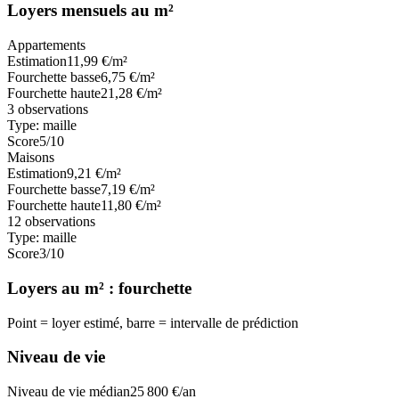
Loyers mensuels au m²
Appartements
Estimation
11,99
€/m²
Fourchette basse
6,75
€/m²
Fourchette haute
21,28
€/m²
3
observations
Type:
maille
Score
5
/10
Maisons
Estimation
9,21
€/m²
Fourchette basse
7,19
€/m²
Fourchette haute
11,80
€/m²
12
observations
Type:
maille
Score
3
/10
Loyers au m² : fourchette
Point = loyer estimé, barre = intervalle de prédiction
Niveau de vie
Niveau de vie médian
25 800
€/an