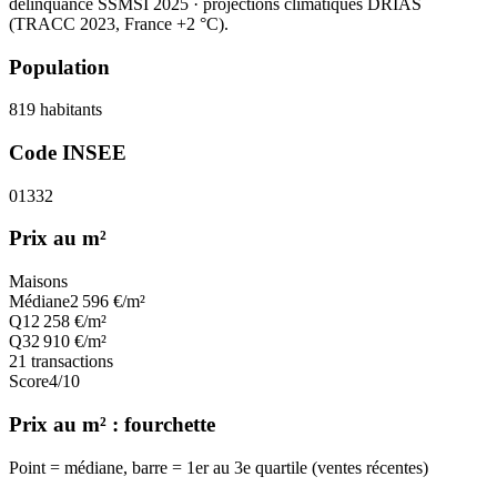
délinquance SSMSI 2025
· projections climatiques DRIAS
(TRACC 2023, France +2 °C).
Population
819
habitants
Code INSEE
01332
Prix au m²
Maisons
Médiane
2 596
€/m²
Q1
2 258
€/m²
Q3
2 910
€/m²
21
transactions
Score
4
/10
Prix au m² : fourchette
Point = médiane, barre = 1er au 3e quartile (ventes récentes)