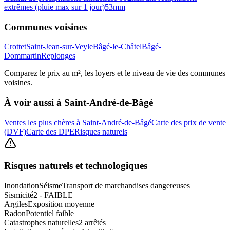
extrêmes (pluie max sur 1 jour)
53
mm
Communes voisines
Crottet
Saint-Jean-sur-Veyle
Bâgé-le-Châtel
Bâgé-
Dommartin
Replonges
Comparez le prix au m², les loyers et le niveau de vie des communes
voisines.
À voir aussi à
Saint-André-de-Bâgé
Ventes les plus chères à Saint-André-de-Bâgé
Carte des prix de vente
(DVF)
Carte des DPE
Risques naturels
Risques naturels et technologiques
Inondation
Séisme
Transport de marchandises dangereuses
Sismicité
2 - FAIBLE
Argiles
Exposition moyenne
Radon
Potentiel faible
Catastrophes naturelles
2 arrêtés