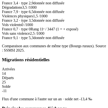
France
3,4
·
type
2,9
donnée non diffusée
Dégradations
3,5
/1000
France
7,9
·
type
6,5
donnée non diffusée
Violences physiques
1,5
/1000
France
3,2
·
type
3,5
donnée non diffusée
Vols violents
0
/1000
France
0,7
·
type
0
Rang
11
ᵉ /
3447
(1 = + exposé)
Vols sans violence
2,5
/1000
France
9,1
·
type
5,3
donnée non diffusée
Comparaison aux communes de même type (
Bourgs ruraux
). Source
: SSMSI
2025
.
Migrations résidentielles
Arrivées
14
Départs
25
Solde
-11
Flux d'une commune à l'autre sur un an
·
solde net
-13,4
‰