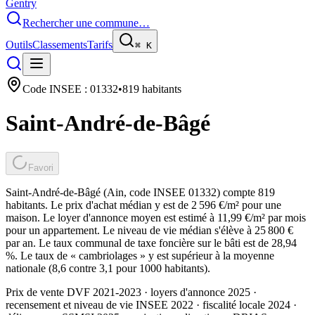
Gentry
Rechercher une commune…
Outils
Classements
Tarifs
⌘
K
Code INSEE :
01332
•
819
habitants
Saint-André-de-Bâgé
Favori
Saint-André-de-Bâgé (Ain, code INSEE 01332) compte 819
habitants. Le prix d'achat médian y est de 2 596 €/m² pour une
maison. Le loyer d'annonce moyen est estimé à 11,99 €/m² par mois
pour un appartement. Le niveau de vie médian s'élève à 25 800 €
par an. Le taux communal de taxe foncière sur le bâti est de 28,94
%. Le taux de « cambriolages » y est supérieur à la moyenne
nationale (8,6 contre 3,1 pour 1000 habitants).
Prix de vente DVF 2021-2023 · loyers d'annonce 2025 ·
recensement et niveau de vie INSEE 2022
· fiscalité locale 2024
·