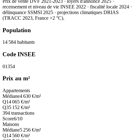
Prix de vente DVF 2021-2023 · loyers d'annonce 2025 ·
recensement et niveau de vie INSEE 2022
· fiscalité locale 2024
·
délinquance SSMSI 2025
· projections climatiques DRIAS
(TRACC 2023, France +2 °C).
Population
14 584
habitants
Code INSEE
01354
Prix au m²
Appartements
Médiane
4 630
€/m²
Q1
4 065
€/m²
Q3
5 152
€/m²
394
transactions
Score
6
/10
Maisons
Médiane
5 256
€/m²
Q1
4 560
€/m²