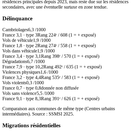
résidences principales depuis 2023, mais reste due sur les résidences
secondaires, avec une éventuelle surtaxe en zone tendue.
Délinquance
Cambriolages
6,3
/1000
France
3,1
·
type
3
Rang
224
ᵉ /
608
(1 = + exposé)
Vols de véhicule
1,9
/1000
France
1,8
·
type
2
Rang
274
ᵉ /
558
(1 = + exposé)
Vols dans véhicule
1,9
/1000
France
3,4
·
type
3,1
Rang
398
ᵉ /
570
(1 = + exposé)
Dégradations
6,7
/1000
France
7,9
·
type
10,2
Rang
492
ᵉ /
635
(1 = + exposé)
Violences physiques
1,6
/1000
France
3,2
·
type
4,4
Rang
535
ᵉ /
583
(1 = + exposé)
Vols violents
0,3
/1000
France
0,7
·
type
0,8
donnée non diffusée
Vols sans violence
5,5
/1000
France
9,1
·
type
8,3
Rang
391
ᵉ /
626
(1 = + exposé)
Comparaison aux communes de même type (
Centres urbains
intermédiaires
). Source : SSMSI
2025
.
Migrations résidentielles