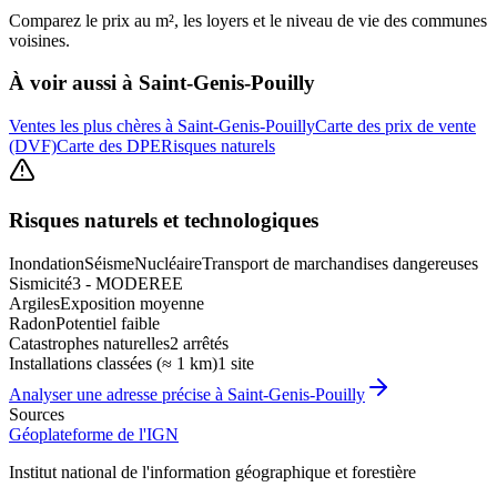
Comparez le prix au m², les loyers et le niveau de vie des communes
voisines.
À voir aussi à
Saint-Genis-Pouilly
Ventes les plus chères à Saint-Genis-Pouilly
Carte des prix de vente
(DVF)
Carte des DPE
Risques naturels
Risques naturels et technologiques
Inondation
Séisme
Nucléaire
Transport de marchandises dangereuses
Sismicité
3 - MODEREE
Argiles
Exposition moyenne
Radon
Potentiel faible
Catastrophes naturelles
2 arrêtés
Installations classées (≈ 1 km)
1 site
Analyser une adresse précise à
Saint-Genis-Pouilly
Sources
Géoplateforme de l'IGN
Institut national de l'information géographique et forestière