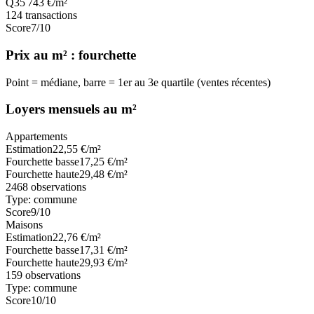
Q3
5 743
€/m²
124
transactions
Score
7
/10
Prix au m² : fourchette
Point = médiane, barre = 1er au 3e quartile (ventes récentes)
Loyers mensuels au m²
Appartements
Estimation
22,55
€/m²
Fourchette basse
17,25
€/m²
Fourchette haute
29,48
€/m²
2468
observations
Type:
commune
Score
9
/10
Maisons
Estimation
22,76
€/m²
Fourchette basse
17,31
€/m²
Fourchette haute
29,93
€/m²
159
observations
Type:
commune
Score
10
/10