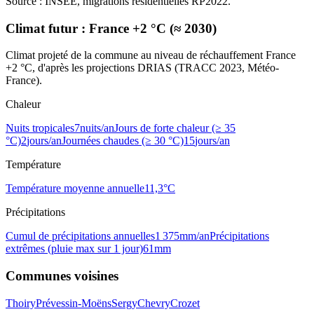
Source : INSEE, migrations résidentielles RP2022.
Climat futur :
France +2 °C (≈ 2030)
Climat projeté de la commune au niveau de réchauffement France
+2 °C, d'après les projections DRIAS (TRACC 2023, Météo-
France).
Chaleur
Nuits tropicales
7
nuits/an
Jours de forte chaleur (≥ 35
°C)
2
jours/an
Journées chaudes (≥ 30 °C)
15
jours/an
Température
Température moyenne annuelle
11,3
°C
Précipitations
Cumul de précipitations annuelles
1 375
mm/an
Précipitations
extrêmes (pluie max sur 1 jour)
61
mm
Communes voisines
Thoiry
Prévessin-Moëns
Sergy
Chevry
Crozet