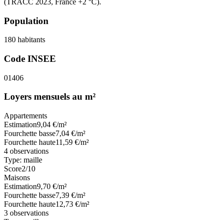
(TRACC 2023, France +2 °C).
Population
180
habitants
Code INSEE
01406
Loyers mensuels au m²
Appartements
Estimation
9,04
€/m²
Fourchette basse
7,04
€/m²
Fourchette haute
11,59
€/m²
4
observations
Type:
maille
Score
2
/10
Maisons
Estimation
9,70
€/m²
Fourchette basse
7,39
€/m²
Fourchette haute
12,73
€/m²
3
observations