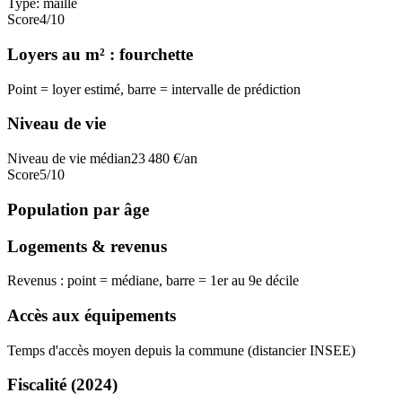
Type:
maille
Score
4
/10
Loyers au m² : fourchette
Point = loyer estimé, barre = intervalle de prédiction
Niveau de vie
Niveau de vie médian
23 480
€/an
Score
5
/10
Population par âge
Logements & revenus
Revenus : point = médiane, barre = 1er au 9e décile
Accès aux équipements
Temps d'accès moyen depuis la commune (distancier INSEE)
Fiscalité
(2024)