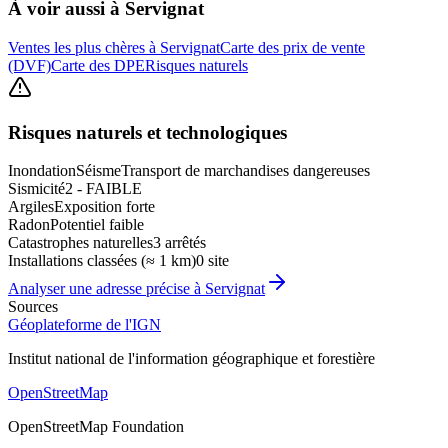
À voir aussi à
Servignat
Ventes les plus chères à Servignat
Carte des prix de vente
(DVF)
Carte des DPE
Risques naturels
Risques naturels et technologiques
Inondation
Séisme
Transport de marchandises dangereuses
Sismicité
2 - FAIBLE
Argiles
Exposition forte
Radon
Potentiel faible
Catastrophes naturelles
3 arrêtés
Installations classées (≈ 1 km)
0 site
Analyser une adresse précise à
Servignat
Sources
Géoplateforme de l'IGN
Institut national de l'information géographique et forestière
OpenStreetMap
OpenStreetMap Foundation