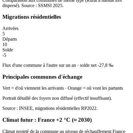
Comparaison aux communes de même type (
Rural à habitat très
dispersé
). Source : SSMSI
2025
.
Migrations résidentielles
Arrivées
5
Départs
10
Solde
-5
Flux d'une commune à l'autre sur un an
·
solde net
-27,8
‰
Principales communes d'échange
Vert = d'où viennent les arrivants · Orange = où vont les partants
Portrait détaillé des foyers non diffusé (effectif insuffisant).
Source : INSEE, migrations résidentielles RP2022.
Climat futur :
France +2 °C (≈ 2030)
Climat projeté de la commune au niveau de réchauffement France