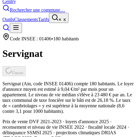
Gentry
Rechercher une commune…
Outils
Classements
Tarifs
⌘
K
Code INSEE :
01406
•
180
habitants
Servignat
Favori
Servignat (Ain, code INSEE 01406) compte 180 habitants. Le loyer
d'annonce moyen est estimé à 9,04 €/m² par mois pour un
appartement. Le niveau de vie médian s'élève à 23 480 € par an. Le
taux communal de taxe foncière sur le bâti est de 26,18 %. Le taux
de « cambriolages » y est supérieur à la moyenne nationale (8,6
contre 3,1 pour 1000 habitants).
Prix de vente DVF 2021-2023 · loyers d'annonce 2025 ·
recensement et niveau de vie INSEE 2022
· fiscalité locale 2024
·
délinquance SSMSI 2025
· projections climatiques DRIAS