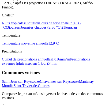
+2 °C, d'après les projections DRIAS (TRACC 2023, Météo-
France).
Chaleur
Nuits tropicales
18
nuits/an
Jours de forte chaleur (≥ 35
°C)
3
jours/an
Journées chaudes (≥ 30 °C)
21
jours/an
Température
Température moyenne annuelle
12,9
°C
Précipitations
Cumul de précipitations annuelles
1 016
mm/an
Précipitations
extrêmes (pluie max sur 1 jour)
54
mm
Communes voisines
Saint-Jean-sur-Reyssouze
Chavannes-sur-Reyssouze
Mantenay-
Montlin
Saint-Trivier-de-Courtes
Comparez le prix au m², les loyers et le niveau de vie des communes
voisines.