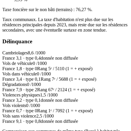
Taxe foncière sur le non bâti (terrains) :
76,27 %
.
Taux communaux. La taxe d'habitation n'est plus due sur les
résidences principales depuis 2023, mais reste due sur les résidences
secondaires, avec une éventuelle surtaxe en zone tendue.
Délinquance
Cambriolages
8,6
/1000
France
3,1
·
type
0,4
donnée non diffusée
Vols de véhicule
0
/1000
France
1,8
·
type
0
Rang
5
ᵉ /
5110
(1 = + exposé)
Vols dans véhicule
0
/1000
France
3,4
·
type
0,1
Rang
7
ᵉ /
5688
(1 = + exposé)
Dégradations
0
/1000
France
7,9
·
type
2
Rang
67
ᵉ /
2124
(1 = + exposé)
Violences physiques
1,5
/1000
France
3,2
·
type
0,1
donnée non diffusée
Vols violents
0
/1000
France
0,7
·
type
0
Rang
1
ᵉ /
7092
(1 = + exposé)
Vols sans violence
2,5
/1000
France
9,1
·
type
0,8
donnée non diffusée