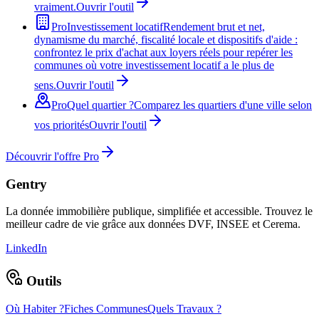
vraiment.
Ouvrir l'outil
Pro
Investissement locatif
Rendement brut et net,
dynamisme du marché, fiscalité locale et dispositifs d'aide :
confrontez le prix d'achat aux loyers réels pour repérer les
communes où votre investissement locatif a le plus de
sens.
Ouvrir l'outil
Pro
Quel quartier ?
Comparez les quartiers d'une ville selon
vos priorités
Ouvrir l'outil
Découvrir l'offre Pro
Gentry
La donnée immobilière publique, simplifiée et accessible. Trouvez le
meilleur cadre de vie grâce aux données DVF, INSEE et Cerema.
LinkedIn
Outils
Où Habiter ?
Fiches Communes
Quels Travaux ?