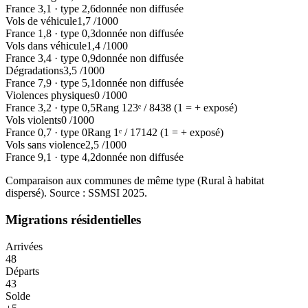
France
3,1
·
type
2,6
donnée non diffusée
Vols de véhicule
1,7
/1000
France
1,8
·
type
0,3
donnée non diffusée
Vols dans véhicule
1,4
/1000
France
3,4
·
type
0,9
donnée non diffusée
Dégradations
3,5
/1000
France
7,9
·
type
5,1
donnée non diffusée
Violences physiques
0
/1000
France
3,2
·
type
0,5
Rang
123
ᵉ /
8438
(1 = + exposé)
Vols violents
0
/1000
France
0,7
·
type
0
Rang
1
ᵉ /
17142
(1 = + exposé)
Vols sans violence
2,5
/1000
France
9,1
·
type
4,2
donnée non diffusée
Comparaison aux communes de même type (
Rural à habitat
dispersé
). Source : SSMSI
2025
.
Migrations résidentielles
Arrivées
48
Départs
43
Solde