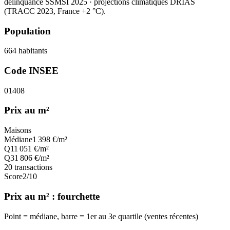
délinquance SSMSI 2025
· projections climatiques DRIAS
(TRACC 2023, France +2 °C).
Population
664
habitants
Code INSEE
01408
Prix au m²
Maisons
Médiane
1 398
€/m²
Q1
1 051
€/m²
Q3
1 806
€/m²
20
transactions
Score
2
/10
Prix au m² : fourchette
Point = médiane, barre = 1er au 3e quartile (ventes récentes)