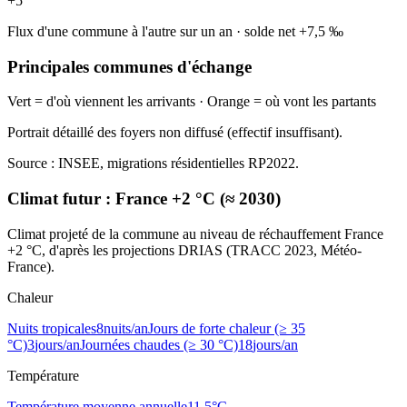
+
5
Flux d'une commune à l'autre sur un an
·
solde net
+
7,5
‰
Principales communes d'échange
Vert = d'où viennent les arrivants · Orange = où vont les partants
Portrait détaillé des foyers non diffusé (effectif insuffisant).
Source : INSEE, migrations résidentielles RP2022.
Climat futur :
France +2 °C (≈ 2030)
Climat projeté de la commune au niveau de réchauffement France
+2 °C, d'après les projections DRIAS (TRACC 2023, Météo-
France).
Chaleur
Nuits tropicales
8
nuits/an
Jours de forte chaleur (≥ 35
°C)
3
jours/an
Journées chaudes (≥ 30 °C)
18
jours/an
Température
Température moyenne annuelle
11,5
°C