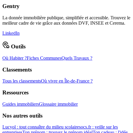
Gentry
La donnée immobilière publique, simplifiée et accessible. Trouvez le
meilleur cadre de vie grâce aux données DVF, INSEE et Cerema.
LinkedIn
Outils
Où Habiter ?
Fiches Communes
Quels Travaux ?
Classements
Tous les classements
Où vivre en Île-de-France ?
Ressources
Guides immobiliers
Glossaire immobilier
Nos autres outils
Lucyol : tout connaître du milieu scolaire
socs.fr : veille sur les
entreprises
Ton prénom : trouvez le prénom idéal
Ton cadeau : l'idée