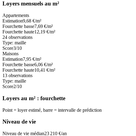
Loyers mensuels au m²
Appartements
Estimation
9,68
€/m²
Fourchette basse
7,69
€/m²
Fourchette haute
12,19
€/m²
24
observations
Type:
maille
Score
3
/10
Maisons
Estimation
7,95
€/m²
Fourchette basse
6,06
€/m²
Fourchette haute
10,41
€/m²
13
observations
Type:
maille
Score
2
/10
Loyers au m² : fourchette
Point = loyer estimé, barre = intervalle de prédiction
Niveau de vie
Niveau de vie médian
23 210
€/an