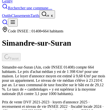
Gentry
Rechercher une commune…
Outils
Classements
Tarifs
⌘
K
Code INSEE :
01408
•
664
habitants
Simandre-sur-Suran
Favori
Simandre-sur-Suran (Ain, code INSEE 01408) compte 664
habitants. Le prix d'achat médian y est de 1 398 €/m² pour une
maison. Le loyer d'annonce moyen est estimé à 9,68 €/m² par mois
pour un appartement. Le niveau de vie médian s'élève à 23 210 €
par an. Le taux communal de taxe foncière sur le bâti est de 29,12
%. Le taux de « cambriolages » y est supérieur à la moyenne
nationale (8,6 contre 3,1 pour 1000 habitants).
Prix de vente DVF 2021-2023 · loyers d'annonce 2025 ·
recensement et niveau de vie INSEE 2022
· fiscalité locale 2024
·