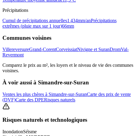
Précipitations
Cumul de précipitations annuelles
1 434
mm/an
Précipitations
extrêmes (pluie max sur 1 jour)
66
mm
Communes voisines
Villereversure
Grand-Corent
Corveissiat
Nivigne et Suran
Drom
Val-
Revermont
Comparez le prix au m², les loyers et le niveau de vie des communes
voisines.
À voir aussi à
Simandre-sur-Suran
Ventes les plus chères à Simandre-sur-Suran
Carte des prix de vente
(DVF)
Carte des DPE
Risques naturels
Risques naturels et technologiques
Inondation
Séisme