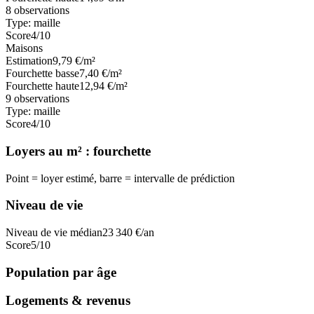
8
observations
Type:
maille
Score
4
/10
Maisons
Estimation
9,79
€/m²
Fourchette basse
7,40
€/m²
Fourchette haute
12,94
€/m²
9
observations
Type:
maille
Score
4
/10
Loyers au m² : fourchette
Point = loyer estimé, barre = intervalle de prédiction
Niveau de vie
Niveau de vie médian
23 340
€/an
Score
5
/10
Population par âge
Logements & revenus