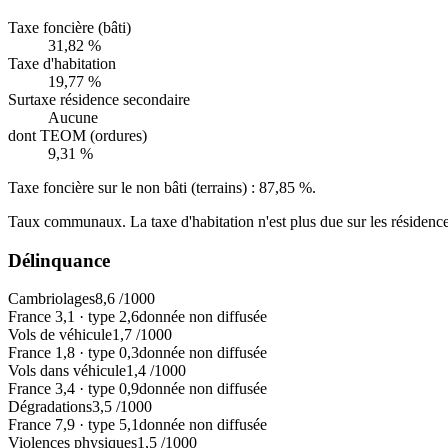
Taxe foncière (bâti)
31,82 %
Taxe d'habitation
19,77 %
Surtaxe résidence secondaire
Aucune
dont TEOM (ordures)
9,31 %
Taxe foncière sur le non bâti (terrains) :
87,85 %
.
Taux communaux. La taxe d'habitation n'est plus due sur les résidence
Délinquance
Cambriolages
8,6
/1000
France
3,1
·
type
2,6
donnée non diffusée
Vols de véhicule
1,7
/1000
France
1,8
·
type
0,3
donnée non diffusée
Vols dans véhicule
1,4
/1000
France
3,4
·
type
0,9
donnée non diffusée
Dégradations
3,5
/1000
France
7,9
·
type
5,1
donnée non diffusée
Violences physiques
1,5
/1000