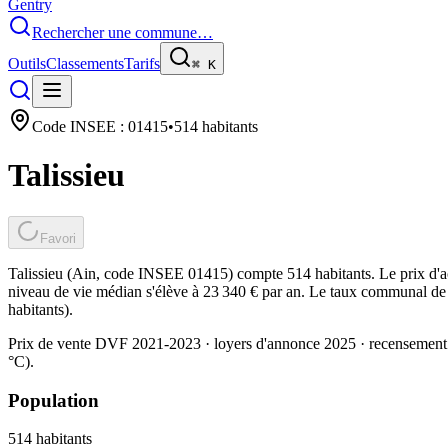
Gentry
Rechercher une commune…
Outils
Classements
Tarifs
⌘
K
Code INSEE :
01415
•
514
habitants
Talissieu
Favori
Talissieu (Ain, code INSEE 01415) compte 514 habitants. Le prix d'a
niveau de vie médian s'élève à 23 340 € par an. Le taux communal de t
habitants).
Prix de vente DVF 2021-2023 · loyers d'annonce 2025 · recensement
°C).
Population
514
habitants