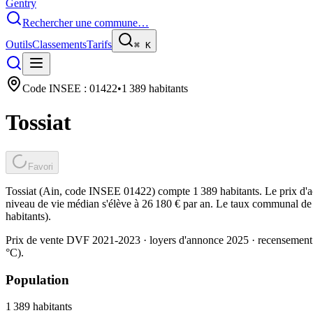
Gentry
Rechercher une commune…
Outils
Classements
Tarifs
⌘
K
Code INSEE :
01422
•
1 389
habitants
Tossiat
Favori
Tossiat (Ain, code INSEE 01422) compte 1 389 habitants. Le prix d'a
niveau de vie médian s'élève à 26 180 € par an. Le taux communal de t
habitants).
Prix de vente DVF 2021-2023 · loyers d'annonce 2025 · recensement
°C).
Population
1 389
habitants