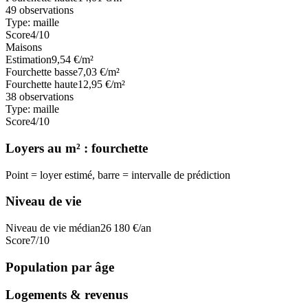
49
observations
Type:
maille
Score
4
/10
Maisons
Estimation
9,54
€/m²
Fourchette basse
7,03
€/m²
Fourchette haute
12,95
€/m²
38
observations
Type:
maille
Score
4
/10
Loyers au m² : fourchette
Point = loyer estimé, barre = intervalle de prédiction
Niveau de vie
Niveau de vie médian
26 180
€/an
Score
7
/10
Population par âge
Logements & revenus