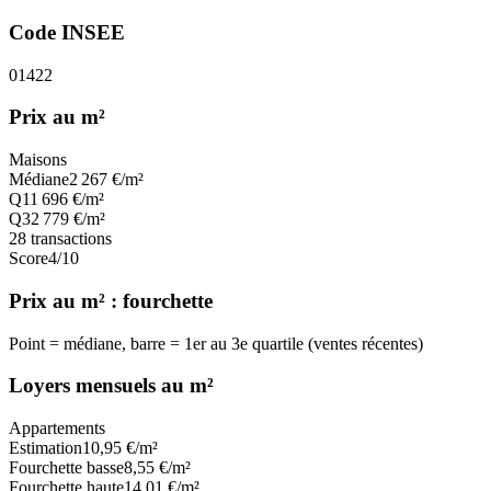
Code INSEE
01422
Prix au m²
Maisons
Médiane
2 267
€/m²
Q1
1 696
€/m²
Q3
2 779
€/m²
28
transactions
Score
4
/10
Prix au m² : fourchette
Point = médiane, barre = 1er au 3e quartile (ventes récentes)
Loyers mensuels au m²
Appartements
Estimation
10,95
€/m²
Fourchette basse
8,55
€/m²
Fourchette haute
14,01
€/m²