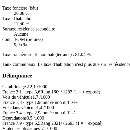
Taxe foncière (bâti)
26,08 %
Taxe d'habitation
17,50 %
Surtaxe résidence secondaire
Aucune
dont TEOM (ordures)
9,95 %
Taxe foncière sur le non bâti (terrains) :
81,04 %
.
Taux communaux. La taxe d'habitation n'est plus due sur les résidence
Délinquance
Cambriolages
12,1
/1000
France
3,1
·
type
3,6
Rang
160
ᵉ /
1287
(1 = + exposé)
Vols de véhicule
1,7
/1000
France
1,8
·
type
1,9
donnée non diffusée
Vols dans véhicule
1,4
/1000
France
3,4
·
type
2,9
donnée non diffusée
Dégradations
3,5
/1000
France
7,9
·
type
6,5
Rang
2321
ᵉ /
2693
(1 = + exposé)
Violences physiques
1,5
/1000