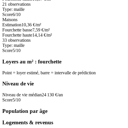
21
observations
Type:
maille
Score
6
/10
Maisons
Estimation
10,36
€/m²
Fourchette basse
7,59
€/m²
Fourchette haute
14,14
€/m²
33
observations
Type:
maille
Score
5
/10
Loyers au m² : fourchette
Point = loyer estimé, barre = intervalle de prédiction
Niveau de vie
Niveau de vie médian
24 130
€/an
Score
5
/10
Population par âge
Logements & revenus