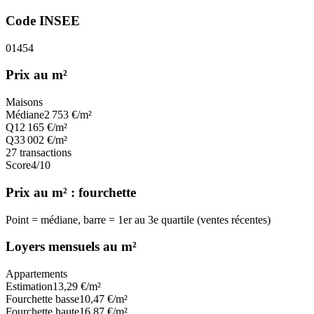
Code INSEE
01454
Prix au m²
Maisons
Médiane
2 753
€/m²
Q1
2 165
€/m²
Q3
3 002
€/m²
27
transactions
Score
4
/10
Prix au m² : fourchette
Point = médiane, barre = 1er au 3e quartile (ventes récentes)
Loyers mensuels au m²
Appartements
Estimation
13,29
€/m²
Fourchette basse
10,47
€/m²
Fourchette haute
16,87
€/m²