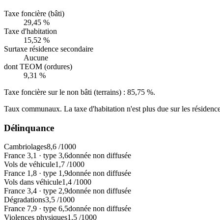
Taxe foncière (bâti)
29,45 %
Taxe d'habitation
15,52 %
Surtaxe résidence secondaire
Aucune
dont TEOM (ordures)
9,31 %
Taxe foncière sur le non bâti (terrains) :
85,75 %
.
Taux communaux. La taxe d'habitation n'est plus due sur les résidence
Délinquance
Cambriolages
8,6
/1000
France
3,1
·
type
3,6
donnée non diffusée
Vols de véhicule
1,7
/1000
France
1,8
·
type
1,9
donnée non diffusée
Vols dans véhicule
1,4
/1000
France
3,4
·
type
2,9
donnée non diffusée
Dégradations
3,5
/1000
France
7,9
·
type
6,5
donnée non diffusée
Violences physiques
1,5
/1000