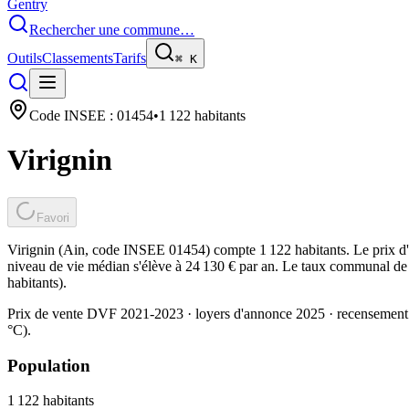
Gentry
Rechercher une commune…
Outils
Classements
Tarifs
⌘
K
Code INSEE :
01454
•
1 122
habitants
Virignin
Favori
Virignin (Ain, code INSEE 01454) compte 1 122 habitants. Le prix d'
niveau de vie médian s'élève à 24 130 € par an. Le taux communal de t
habitants).
Prix de vente DVF 2021-2023 · loyers d'annonce 2025 · recensement
°C).
Population
1 122
habitants