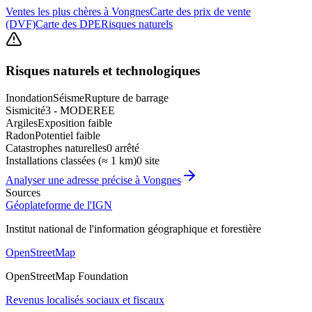
Ventes les plus chères à Vongnes
Carte des prix de vente
(DVF)
Carte des DPE
Risques naturels
Risques naturels et technologiques
Inondation
Séisme
Rupture de barrage
Sismicité
3 - MODEREE
Argiles
Exposition faible
Radon
Potentiel faible
Catastrophes naturelles
0 arrêté
Installations classées (≈ 1 km)
0 site
Analyser une adresse précise à
Vongnes
Sources
Géoplateforme de l'IGN
Institut national de l'information géographique et forestière
OpenStreetMap
OpenStreetMap Foundation
Revenus localisés sociaux et fiscaux