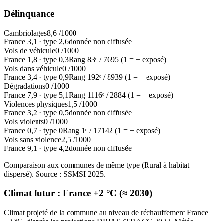
Délinquance
Cambriolages
8,6
/1000
France
3,1
·
type
2,6
donnée non diffusée
Vols de véhicule
0
/1000
France
1,8
·
type
0,3
Rang
83
ᵉ /
7695
(1 = + exposé)
Vols dans véhicule
0
/1000
France
3,4
·
type
0,9
Rang
192
ᵉ /
8939
(1 = + exposé)
Dégradations
0
/1000
France
7,9
·
type
5,1
Rang
1116
ᵉ /
2884
(1 = + exposé)
Violences physiques
1,5
/1000
France
3,2
·
type
0,5
donnée non diffusée
Vols violents
0
/1000
France
0,7
·
type
0
Rang
1
ᵉ /
17142
(1 = + exposé)
Vols sans violence
2,5
/1000
France
9,1
·
type
4,2
donnée non diffusée
Comparaison aux communes de même type (
Rural à habitat
dispersé
). Source : SSMSI
2025
.
Climat futur :
France +2 °C (≈ 2030)
Climat projeté de la commune au niveau de réchauffement France