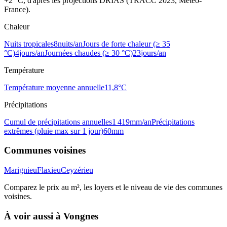
+2 °C, d'après les projections DRIAS (TRACC 2023, Météo-
France).
Chaleur
Nuits tropicales
8
nuits/an
Jours de forte chaleur (≥ 35
°C)
4
jours/an
Journées chaudes (≥ 30 °C)
23
jours/an
Température
Température moyenne annuelle
11,8
°C
Précipitations
Cumul de précipitations annuelles
1 419
mm/an
Précipitations
extrêmes (pluie max sur 1 jour)
60
mm
Communes voisines
Marignieu
Flaxieu
Ceyzérieu
Comparez le prix au m², les loyers et le niveau de vie des communes
voisines.
À voir aussi à
Vongnes