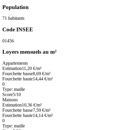
Population
71
habitants
Code INSEE
01456
Loyers mensuels au m²
Appartements
Estimation
11,20
€/m²
Fourchette basse
8,69
€/m²
Fourchette haute
14,44
€/m²
0
Type:
maille
Score
5
/10
Maisons
Estimation
10,36
€/m²
Fourchette basse
7,59
€/m²
Fourchette haute
14,14
€/m²
0
Type:
maille