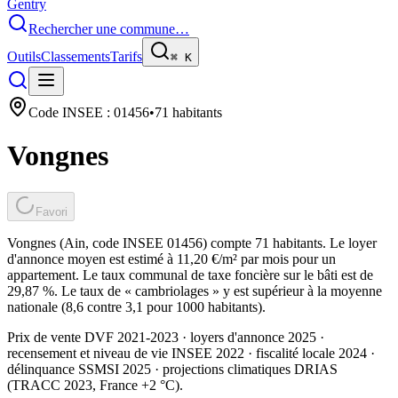
Gentry
Rechercher une commune…
Outils
Classements
Tarifs
⌘
K
Code INSEE :
01456
•
71
habitants
Vongnes
Favori
Vongnes (Ain, code INSEE 01456) compte 71 habitants. Le loyer
d'annonce moyen est estimé à 11,20 €/m² par mois pour un
appartement. Le taux communal de taxe foncière sur le bâti est de
29,87 %. Le taux de « cambriolages » y est supérieur à la moyenne
nationale (8,6 contre 3,1 pour 1000 habitants).
Prix de vente DVF 2021-2023 · loyers d'annonce 2025 ·
recensement et niveau de vie INSEE 2022
· fiscalité locale 2024
·
délinquance SSMSI 2025
· projections climatiques DRIAS
(TRACC 2023, France +2 °C).