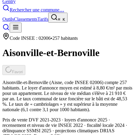
Gentry
Rechercher une commune…
Outils
Classements
Tarifs
⌘
K
Code INSEE :
02006
•
257
habitants
Aisonville-et-Bernoville
Favori
Aisonville-et-Bernoville (Aisne, code INSEE 02006) compte 257
habitants. Le loyer d'annonce moyen est estimé à 8,80 €/m² par mois
pour un appartement. Le niveau de vie médian s'élève à 21 910 €
par an. Le taux communal de taxe foncière sur le bâti est de 48,53
%. Le taux de « cambriolages » y est supérieur à la moyenne
nationale (6,1 contre 3,1 pour 1000 habitants).
Prix de vente DVF 2021-2023 · loyers d'annonce 2025 ·
recensement et niveau de vie INSEE 2022
· fiscalité locale 2024
·
délinquance SSMSI 2025
· projections climatiques DRIAS