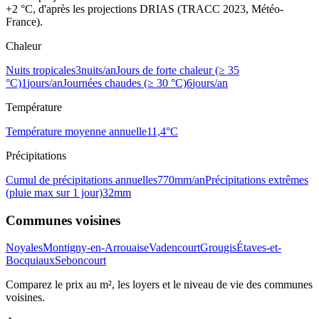
+2 °C, d'après les projections DRIAS (TRACC 2023, Météo-
France).
Chaleur
Nuits tropicales
3
nuits/an
Jours de forte chaleur (≥ 35
°C)
1
jours/an
Journées chaudes (≥ 30 °C)
6
jours/an
Température
Température moyenne annuelle
11,4
°C
Précipitations
Cumul de précipitations annuelles
770
mm/an
Précipitations extrêmes
(pluie max sur 1 jour)
32
mm
Communes voisines
Noyales
Montigny-en-Arrouaise
Vadencourt
Grougis
Étaves-et-
Bocquiaux
Seboncourt
Comparez le prix au m², les loyers et le niveau de vie des communes
voisines.