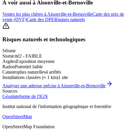
À voir aussi à
Aisonville-et-Bernoville
Ventes les plus chères à Aisonville-et-Bernoville
Carte des prix de
vente (DVF)
Carte des DPE
Risques naturels
Risques naturels et technologiques
Séisme
Sismicité
2 - FAIBLE
Argiles
Exposition moyenne
Radon
Potentiel faible
Catastrophes naturelles
4 arrêtés
Installations classées (≈ 1 km)
1 site
Analyser une adresse précise à
Aisonville-et-Bernoville
Sources
Géoplateforme de l'IGN
Institut national de l'information géographique et forestière
OpenStreetMap
OpenStreetMap Foundation