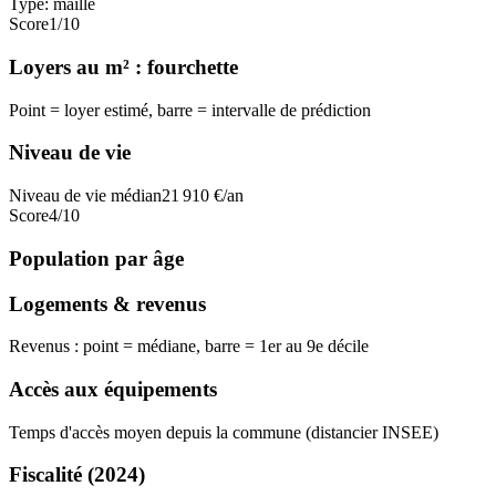
Type:
maille
Score
1
/10
Loyers au m² : fourchette
Point = loyer estimé, barre = intervalle de prédiction
Niveau de vie
Niveau de vie médian
21 910
€/an
Score
4
/10
Population par âge
Logements & revenus
Revenus : point = médiane, barre = 1er au 9e décile
Accès aux équipements
Temps d'accès moyen depuis la commune (distancier INSEE)
Fiscalité
(2024)