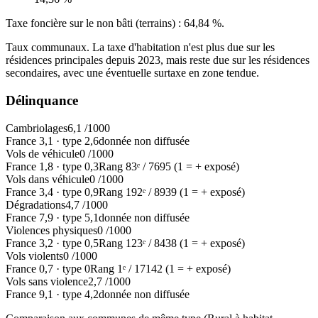
Taxe foncière sur le non bâti (terrains) :
64,84 %
.
Taux communaux. La taxe d'habitation n'est plus due sur les
résidences principales depuis 2023, mais reste due sur les résidences
secondaires, avec une éventuelle surtaxe en zone tendue.
Délinquance
Cambriolages
6,1
/1000
France
3,1
·
type
2,6
donnée non diffusée
Vols de véhicule
0
/1000
France
1,8
·
type
0,3
Rang
83
ᵉ /
7695
(1 = + exposé)
Vols dans véhicule
0
/1000
France
3,4
·
type
0,9
Rang
192
ᵉ /
8939
(1 = + exposé)
Dégradations
4,7
/1000
France
7,9
·
type
5,1
donnée non diffusée
Violences physiques
0
/1000
France
3,2
·
type
0,5
Rang
123
ᵉ /
8438
(1 = + exposé)
Vols violents
0
/1000
France
0,7
·
type
0
Rang
1
ᵉ /
17142
(1 = + exposé)
Vols sans violence
2,7
/1000
France
9,1
·
type
4,2
donnée non diffusée