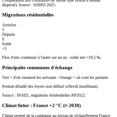
Comparaison aux communes de même type (
Rural à habitat
dispersé
). Source : SSMSI
2025
.
Migrations résidentielles
Arrivées
5
Départs
0
Solde
+
5
Flux d'une commune à l'autre sur un an
·
solde net
+
19,5
‰
Principales communes d'échange
Vert = d'où viennent les arrivants · Orange = où vont les partants
Portrait détaillé des foyers non diffusé (effectif insuffisant).
Source : INSEE, migrations résidentielles RP2022.
Climat futur :
France +2 °C (≈ 2030)
Climat projeté de la commune au niveau de réchauffement France