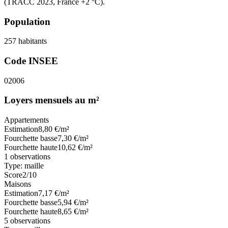
(TRACC 2023, France +2 °C).
Population
257
habitants
Code INSEE
02006
Loyers mensuels au m²
Appartements
Estimation
8,80
€/m²
Fourchette basse
7,30
€/m²
Fourchette haute
10,62
€/m²
1
observations
Type:
maille
Score
2
/10
Maisons
Estimation
7,17
€/m²
Fourchette basse
5,94
€/m²
Fourchette haute
8,65
€/m²
5
observations