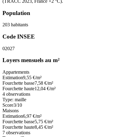
(TRACC 2023, France +2 °C).
Population
203
habitants
Code INSEE
02027
Loyers mensuels au m²
Appartements
Estimation
9,55
€/m²
Fourchette basse
7,58
€/m²
Fourchette haute
12,04
€/m²
4
observations
Type:
maille
Score
3
/10
Maisons
Estimation
6,97
€/m²
Fourchette basse
5,75
€/m²
Fourchette haute
8,45
€/m²
7
observations