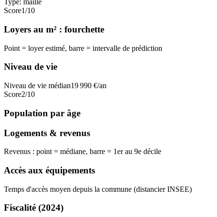
Type:
maille
Score
1
/10
Loyers au m² : fourchette
Point = loyer estimé, barre = intervalle de prédiction
Niveau de vie
Niveau de vie médian
19 990
€/an
Score
2
/10
Population par âge
Logements & revenus
Revenus : point = médiane, barre = 1er au 9e décile
Accès aux équipements
Temps d'accès moyen depuis la commune (distancier INSEE)
Fiscalité
(2024)