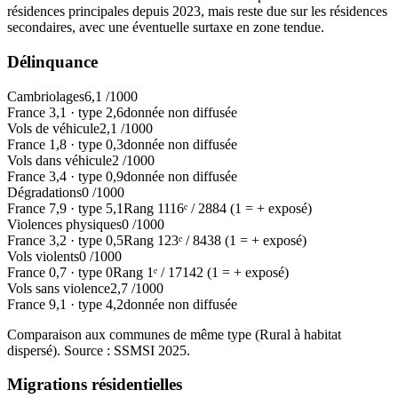
résidences principales depuis 2023, mais reste due sur les résidences
secondaires, avec une éventuelle surtaxe en zone tendue.
Délinquance
Cambriolages
6,1
/1000
France
3,1
·
type
2,6
donnée non diffusée
Vols de véhicule
2,1
/1000
France
1,8
·
type
0,3
donnée non diffusée
Vols dans véhicule
2
/1000
France
3,4
·
type
0,9
donnée non diffusée
Dégradations
0
/1000
France
7,9
·
type
5,1
Rang
1116
ᵉ /
2884
(1 = + exposé)
Violences physiques
0
/1000
France
3,2
·
type
0,5
Rang
123
ᵉ /
8438
(1 = + exposé)
Vols violents
0
/1000
France
0,7
·
type
0
Rang
1
ᵉ /
17142
(1 = + exposé)
Vols sans violence
2,7
/1000
France
9,1
·
type
4,2
donnée non diffusée
Comparaison aux communes de même type (
Rural à habitat
dispersé
). Source : SSMSI
2025
.
Migrations résidentielles