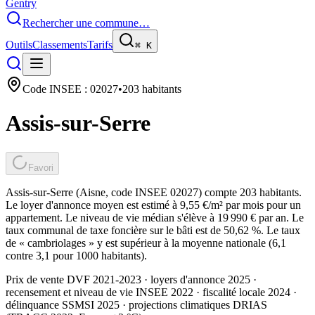
Gentry
Rechercher une commune…
Outils
Classements
Tarifs
⌘
K
Code INSEE :
02027
•
203
habitants
Assis-sur-Serre
Favori
Assis-sur-Serre (Aisne, code INSEE 02027) compte 203 habitants.
Le loyer d'annonce moyen est estimé à 9,55 €/m² par mois pour un
appartement. Le niveau de vie médian s'élève à 19 990 € par an. Le
taux communal de taxe foncière sur le bâti est de 50,62 %. Le taux
de « cambriolages » y est supérieur à la moyenne nationale (6,1
contre 3,1 pour 1000 habitants).
Prix de vente DVF 2021-2023 · loyers d'annonce 2025 ·
recensement et niveau de vie INSEE 2022
· fiscalité locale 2024
·
délinquance SSMSI 2025
· projections climatiques DRIAS