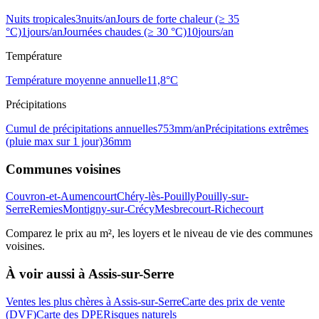
Nuits tropicales
3
nuits/an
Jours de forte chaleur (≥ 35
°C)
1
jours/an
Journées chaudes (≥ 30 °C)
10
jours/an
Température
Température moyenne annuelle
11,8
°C
Précipitations
Cumul de précipitations annuelles
753
mm/an
Précipitations extrêmes
(pluie max sur 1 jour)
36
mm
Communes voisines
Couvron-et-Aumencourt
Chéry-lès-Pouilly
Pouilly-sur-
Serre
Remies
Montigny-sur-Crécy
Mesbrecourt-Richecourt
Comparez le prix au m², les loyers et le niveau de vie des communes
voisines.
À voir aussi à
Assis-sur-Serre
Ventes les plus chères à Assis-sur-Serre
Carte des prix de vente
(DVF)
Carte des DPE
Risques naturels