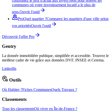
confrontez le prix d'achat aux loyers réels pour repérer les
communes où votre investissement locatif a le plus de
sens.
Ouvrir l'outil
Pro
Quel quartier ?
Comparez les quartiers d'une ville selon
vos priorités
Ouvrir l'outil
Découvrir l'offre Pro
Gentry
La donnée immobilière publique, simplifiée et accessible. Trouvez le
meilleur cadre de vie grâce aux données DVF, INSEE et Cerema.
LinkedIn
Outils
Où Habiter ?
Fiches Communes
Quels Travaux ?
Classements
Tous les classements
Où vivre en Île-de-France ?