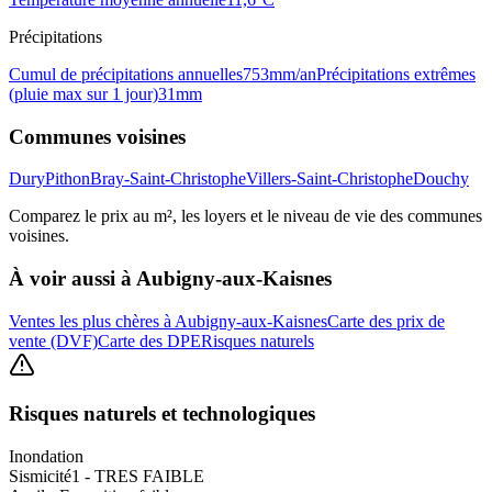
Précipitations
Cumul de précipitations annuelles
753
mm/an
Précipitations extrêmes
(pluie max sur 1 jour)
31
mm
Communes voisines
Dury
Pithon
Bray-Saint-Christophe
Villers-Saint-Christophe
Douchy
Comparez le prix au m², les loyers et le niveau de vie des communes
voisines.
À voir aussi à
Aubigny-aux-Kaisnes
Ventes les plus chères à Aubigny-aux-Kaisnes
Carte des prix de
vente (DVF)
Carte des DPE
Risques naturels
Risques naturels et technologiques
Inondation
Sismicité
1 - TRES FAIBLE