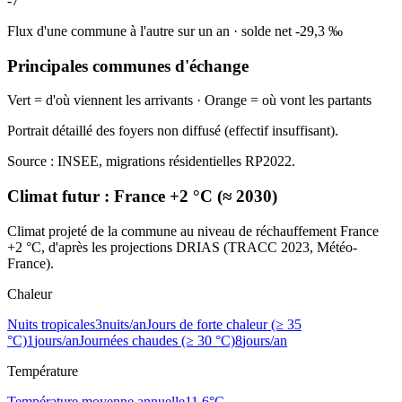
-7
Flux d'une commune à l'autre sur un an
·
solde net
-29,3
‰
Principales communes d'échange
Vert = d'où viennent les arrivants · Orange = où vont les partants
Portrait détaillé des foyers non diffusé (effectif insuffisant).
Source : INSEE, migrations résidentielles RP2022.
Climat futur :
France +2 °C (≈ 2030)
Climat projeté de la commune au niveau de réchauffement France
+2 °C, d'après les projections DRIAS (TRACC 2023, Météo-
France).
Chaleur
Nuits tropicales
3
nuits/an
Jours de forte chaleur (≥ 35
°C)
1
jours/an
Journées chaudes (≥ 30 °C)
8
jours/an
Température
Température moyenne annuelle
11,6
°C