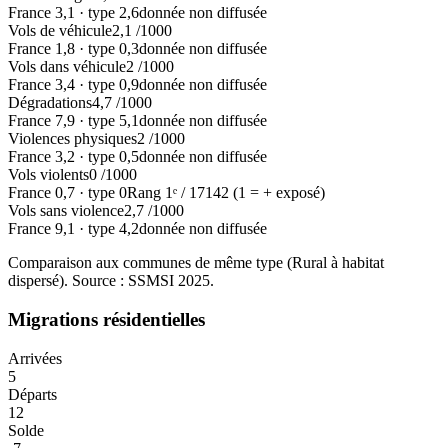
France
3,1
·
type
2,6
donnée non diffusée
Vols de véhicule
2,1
/1000
France
1,8
·
type
0,3
donnée non diffusée
Vols dans véhicule
2
/1000
France
3,4
·
type
0,9
donnée non diffusée
Dégradations
4,7
/1000
France
7,9
·
type
5,1
donnée non diffusée
Violences physiques
2
/1000
France
3,2
·
type
0,5
donnée non diffusée
Vols violents
0
/1000
France
0,7
·
type
0
Rang
1
ᵉ /
17142
(1 = + exposé)
Vols sans violence
2,7
/1000
France
9,1
·
type
4,2
donnée non diffusée
Comparaison aux communes de même type (
Rural à habitat
dispersé
). Source : SSMSI
2025
.
Migrations résidentielles
Arrivées
5
Départs
12
Solde