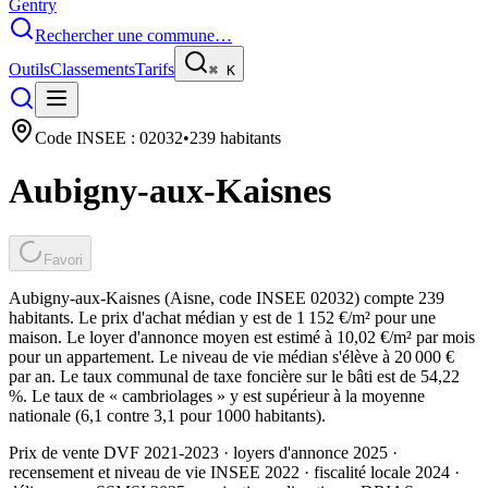
Gentry
Rechercher une commune…
Outils
Classements
Tarifs
⌘
K
Code INSEE :
02032
•
239
habitants
Aubigny-aux-Kaisnes
Favori
Aubigny-aux-Kaisnes (Aisne, code INSEE 02032) compte 239
habitants. Le prix d'achat médian y est de 1 152 €/m² pour une
maison. Le loyer d'annonce moyen est estimé à 10,02 €/m² par mois
pour un appartement. Le niveau de vie médian s'élève à 20 000 €
par an. Le taux communal de taxe foncière sur le bâti est de 54,22
%. Le taux de « cambriolages » y est supérieur à la moyenne
nationale (6,1 contre 3,1 pour 1000 habitants).
Prix de vente DVF 2021-2023 · loyers d'annonce 2025 ·
recensement et niveau de vie INSEE 2022
· fiscalité locale 2024
·