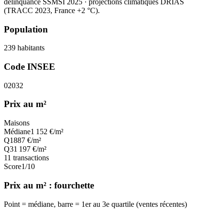
délinquance SSMSI 2025
· projections climatiques DRIAS
(TRACC 2023, France +2 °C).
Population
239
habitants
Code INSEE
02032
Prix au m²
Maisons
Médiane
1 152
€/m²
Q1
887
€/m²
Q3
1 197
€/m²
11
transactions
Score
1
/10
Prix au m² : fourchette
Point = médiane, barre = 1er au 3e quartile (ventes récentes)