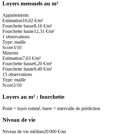
Loyers mensuels au m²
Appartements
Estimation
10,02
€/m²
Fourchette basse
8,16
€/m²
Fourchette haute
12,31
€/m²
1
observations
Type:
maille
Score
3
/10
Maisons
Estimation
7,63
€/m²
Fourchette basse
6,20
€/m²
Fourchette haute
9,40
€/m²
15
observations
Type:
maille
Score
2
/10
Loyers au m² : fourchette
Point = loyer estimé, barre = intervalle de prédiction
Niveau de vie
Niveau de vie médian
20 000
€/an