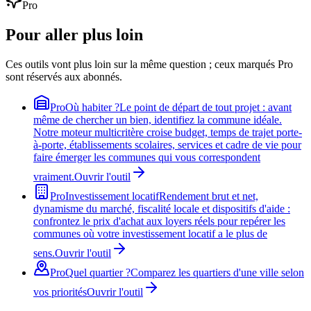
Pro
Pour aller plus loin
Ces outils vont plus loin sur la même question ; ceux marqués Pro
sont réservés aux abonnés.
Pro
Où habiter ?
Le point de départ de tout projet : avant
même de chercher un bien, identifiez la commune idéale.
Notre moteur multicritère croise budget, temps de trajet porte-
à-porte, établissements scolaires, services et cadre de vie pour
faire émerger les communes qui vous correspondent
vraiment.
Ouvrir l'outil
Pro
Investissement locatif
Rendement brut et net,
dynamisme du marché, fiscalité locale et dispositifs d'aide :
confrontez le prix d'achat aux loyers réels pour repérer les
communes où votre investissement locatif a le plus de
sens.
Ouvrir l'outil
Pro
Quel quartier ?
Comparez les quartiers d'une ville selon
vos priorités
Ouvrir l'outil