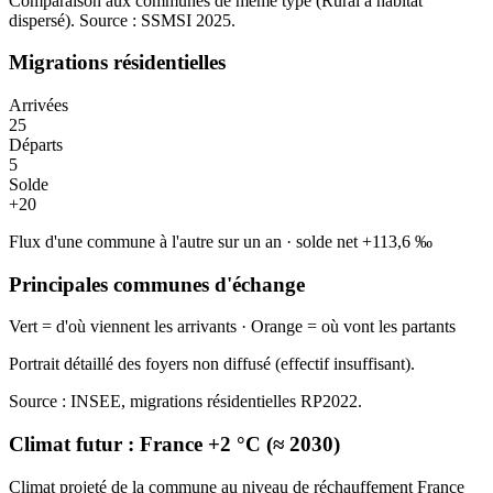
Comparaison aux communes de même type (
Rural à habitat
dispersé
). Source : SSMSI
2025
.
Migrations résidentielles
Arrivées
25
Départs
5
Solde
+
20
Flux d'une commune à l'autre sur un an
·
solde net
+
113,6
‰
Principales communes d'échange
Vert = d'où viennent les arrivants · Orange = où vont les partants
Portrait détaillé des foyers non diffusé (effectif insuffisant).
Source : INSEE, migrations résidentielles RP2022.
Climat futur :
France +2 °C (≈ 2030)
Climat projeté de la commune au niveau de réchauffement France