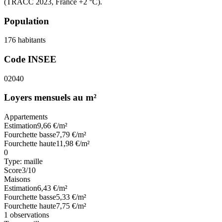
(TRACC 2023, France +2 °C).
Population
176
habitants
Code INSEE
02040
Loyers mensuels au m²
Appartements
Estimation
9,66
€/m²
Fourchette basse
7,79
€/m²
Fourchette haute
11,98
€/m²
0
Type:
maille
Score
3
/10
Maisons
Estimation
6,43
€/m²
Fourchette basse
5,33
€/m²
Fourchette haute
7,75
€/m²
1
observations