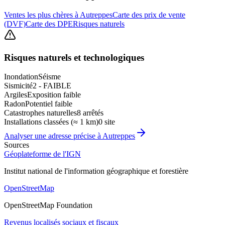
Ventes les plus chères à Autreppes
Carte des prix de vente
(DVF)
Carte des DPE
Risques naturels
Risques naturels et technologiques
Inondation
Séisme
Sismicité
2 - FAIBLE
Argiles
Exposition faible
Radon
Potentiel faible
Catastrophes naturelles
8 arrêtés
Installations classées (≈ 1 km)
0 site
Analyser une adresse précise à
Autreppes
Sources
Géoplateforme de l'IGN
Institut national de l'information géographique et forestière
OpenStreetMap
OpenStreetMap Foundation
Revenus localisés sociaux et fiscaux