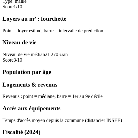
Type:
maille
Score
1
/10
Loyers au m² : fourchette
Point = loyer estimé, barre = intervalle de prédiction
Niveau de vie
Niveau de vie médian
21 270
€/an
Score
3
/10
Population par âge
Logements & revenus
Revenus : point = médiane, barre = 1er au 9e décile
Accès aux équipements
Temps d'accès moyen depuis la commune (distancier INSEE)
Fiscalité
(2024)