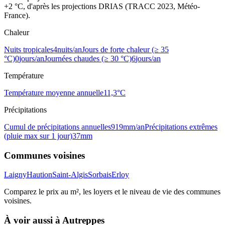
+2 °C, d'après les projections DRIAS (TRACC 2023, Météo-
France).
Chaleur
Nuits tropicales
4
nuits/an
Jours de forte chaleur (≥ 35
°C)
0
jours/an
Journées chaudes (≥ 30 °C)
6
jours/an
Température
Température moyenne annuelle
11,3
°C
Précipitations
Cumul de précipitations annuelles
919
mm/an
Précipitations extrêmes
(pluie max sur 1 jour)
37
mm
Communes voisines
Laigny
Haution
Saint-Algis
Sorbais
Erloy
Comparez le prix au m², les loyers et le niveau de vie des communes
voisines.
À voir aussi à
Autreppes