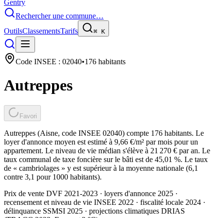
Gentry
Rechercher une commune…
Outils
Classements
Tarifs
⌘
K
Code INSEE :
02040
•
176
habitants
Autreppes
Favori
Autreppes (Aisne, code INSEE 02040) compte 176 habitants. Le
loyer d'annonce moyen est estimé à 9,66 €/m² par mois pour un
appartement. Le niveau de vie médian s'élève à 21 270 € par an. Le
taux communal de taxe foncière sur le bâti est de 45,01 %. Le taux
de « cambriolages » y est supérieur à la moyenne nationale (6,1
contre 3,1 pour 1000 habitants).
Prix de vente DVF 2021-2023 · loyers d'annonce 2025 ·
recensement et niveau de vie INSEE 2022
· fiscalité locale 2024
·
délinquance SSMSI 2025
· projections climatiques DRIAS