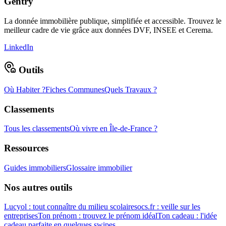
Gentry
La donnée immobilière publique, simplifiée et accessible. Trouvez le
meilleur cadre de vie grâce aux données DVF, INSEE et Cerema.
LinkedIn
Outils
Où Habiter ?
Fiches Communes
Quels Travaux ?
Classements
Tous les classements
Où vivre en Île-de-France ?
Ressources
Guides immobiliers
Glossaire immobilier
Nos autres outils
Lucyol : tout connaître du milieu scolaire
socs.fr : veille sur les
entreprises
Ton prénom : trouvez le prénom idéal
Ton cadeau : l'idée
cadeau parfaite en quelques swipes