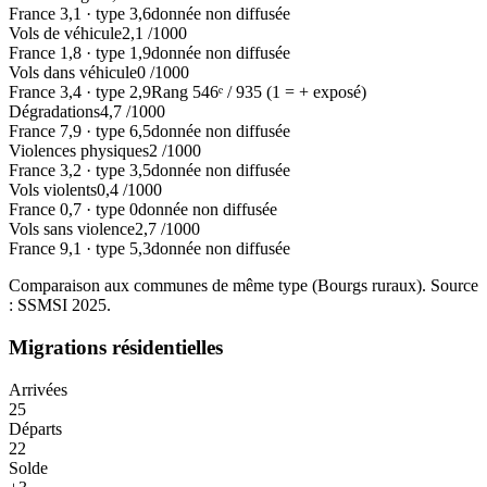
France
3,1
·
type
3,6
donnée non diffusée
Vols de véhicule
2,1
/1000
France
1,8
·
type
1,9
donnée non diffusée
Vols dans véhicule
0
/1000
France
3,4
·
type
2,9
Rang
546
ᵉ /
935
(1 = + exposé)
Dégradations
4,7
/1000
France
7,9
·
type
6,5
donnée non diffusée
Violences physiques
2
/1000
France
3,2
·
type
3,5
donnée non diffusée
Vols violents
0,4
/1000
France
0,7
·
type
0
donnée non diffusée
Vols sans violence
2,7
/1000
France
9,1
·
type
5,3
donnée non diffusée
Comparaison aux communes de même type (
Bourgs ruraux
). Source
: SSMSI
2025
.
Migrations résidentielles
Arrivées
25
Départs
22
Solde