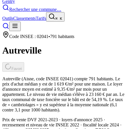
Gentry
Rechercher une commune…
Outils
Classements
Tarifs
⌘
K
Code INSEE :
02041
•
791
habitants
Autreville
Favori
Autreville (Aisne, code INSEE 02041) compte 791 habitants. Le
prix d'achat médian y est de 1 619 €/m² pour une maison. Le loyer
d'annonce moyen est estimé à 9,35 €/m² par mois pour un
appartement. Le niveau de vie médian s'élève à 23 160 € par an. Le
taux communal de taxe foncière sur le bâti est de 54,19 %. Le taux
de « cambriolages » y est supérieur à la moyenne nationale (6,1
contre 3,1 pour 1000 habitants).
Prix de vente DVF 2021-2023 · loyers d'annonce 2025 ·
recensement et niveau de vie INSEE 2022
· fiscalité locale 2024
·