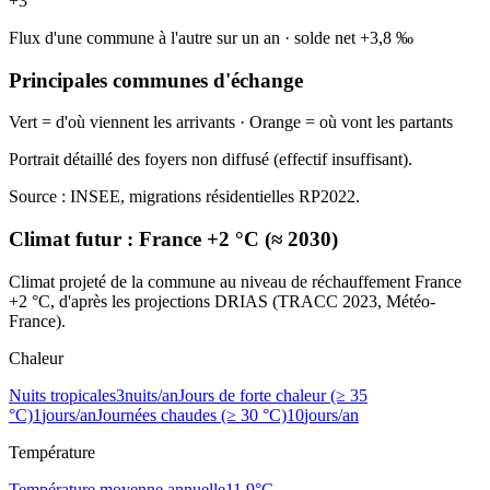
+
3
Flux d'une commune à l'autre sur un an
·
solde net
+
3,8
‰
Principales communes d'échange
Vert = d'où viennent les arrivants · Orange = où vont les partants
Portrait détaillé des foyers non diffusé (effectif insuffisant).
Source : INSEE, migrations résidentielles RP2022.
Climat futur :
France +2 °C (≈ 2030)
Climat projeté de la commune au niveau de réchauffement France
+2 °C, d'après les projections DRIAS (TRACC 2023, Météo-
France).
Chaleur
Nuits tropicales
3
nuits/an
Jours de forte chaleur (≥ 35
°C)
1
jours/an
Journées chaudes (≥ 30 °C)
10
jours/an
Température
Température moyenne annuelle
11,9
°C