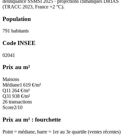
délinquance SSMSI 2025
· projections climatiques DRIAS
(TRACC 2023, France +2 °C).
Population
791
habitants
Code INSEE
02041
Prix au m²
Maisons
Médiane
1 619
€/m²
Q1
1 264
€/m²
Q3
1 938
€/m²
26
transactions
Score
2
/10
Prix au m² : fourchette
Point = médiane, barre = 1er au 3e quartile (ventes récentes)