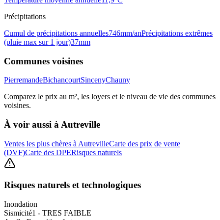
Précipitations
Cumul de précipitations annuelles
746
mm/an
Précipitations extrêmes
(pluie max sur 1 jour)
37
mm
Communes voisines
Pierremande
Bichancourt
Sinceny
Chauny
Comparez le prix au m², les loyers et le niveau de vie des communes
voisines.
À voir aussi à
Autreville
Ventes les plus chères à Autreville
Carte des prix de vente
(DVF)
Carte des DPE
Risques naturels
Risques naturels et technologiques
Inondation
Sismicité
1 - TRES FAIBLE