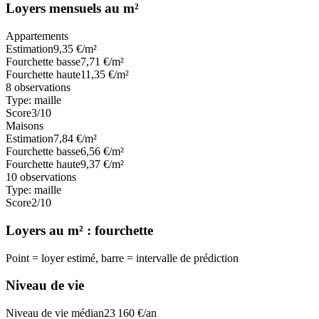
Loyers mensuels au m²
Appartements
Estimation
9,35
€/m²
Fourchette basse
7,71
€/m²
Fourchette haute
11,35
€/m²
8
observations
Type:
maille
Score
3
/10
Maisons
Estimation
7,84
€/m²
Fourchette basse
6,56
€/m²
Fourchette haute
9,37
€/m²
10
observations
Type:
maille
Score
2
/10
Loyers au m² : fourchette
Point = loyer estimé, barre = intervalle de prédiction
Niveau de vie
Niveau de vie médian
23 160
€/an