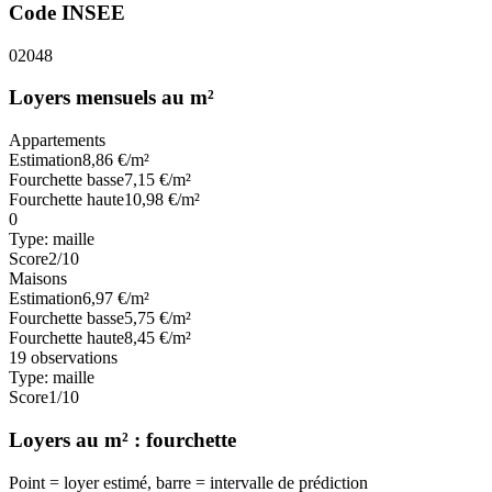
Code INSEE
02048
Loyers mensuels au m²
Appartements
Estimation
8,86
€/m²
Fourchette basse
7,15
€/m²
Fourchette haute
10,98
€/m²
0
Type:
maille
Score
2
/10
Maisons
Estimation
6,97
€/m²
Fourchette basse
5,75
€/m²
Fourchette haute
8,45
€/m²
19
observations
Type:
maille
Score
1
/10
Loyers au m² : fourchette
Point = loyer estimé, barre = intervalle de prédiction