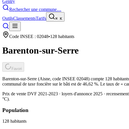
Gentry
Rechercher une commune…
Outils
Classements
Tarifs
⌘
K
Code INSEE :
02048
•
128
habitants
Barenton-sur-Serre
Favori
Barenton-sur-Serre (Aisne, code INSEE 02048) compte 128 habitants. 
communal de taxe foncière sur le bâti est de 46,62 %. Le taux de « ca
Prix de vente DVF 2021-2023 · loyers d'annonce 2025 · recensement
°C).
Population
128
habitants