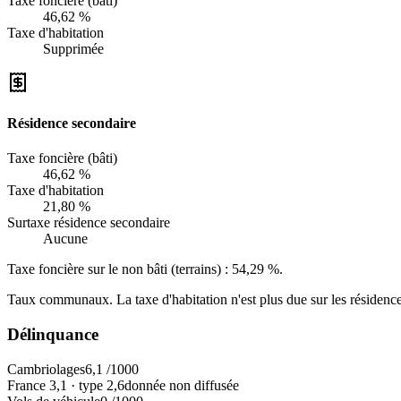
Taxe foncière (bâti)
46,62 %
Taxe d'habitation
Supprimée
Résidence secondaire
Taxe foncière (bâti)
46,62 %
Taxe d'habitation
21,80 %
Surtaxe résidence secondaire
Aucune
Taxe foncière sur le non bâti (terrains) :
54,29 %
.
Taux communaux. La taxe d'habitation n'est plus due sur les résidence
Délinquance
Cambriolages
6,1
/1000
France
3,1
·
type
2,6
donnée non diffusée