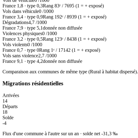
Vols de véhicule
0
/1000
France
1,8
·
type
0,3
Rang
83
ᵉ /
7695
(1 = + exposé)
Vols dans véhicule
0
/1000
France
3,4
·
type
0,9
Rang
192
ᵉ /
8939
(1 = + exposé)
Dégradations
4,7
/1000
France
7,9
·
type
5,1
donnée non diffusée
Violences physiques
0
/1000
France
3,2
·
type
0,5
Rang
123
ᵉ /
8438
(1 = + exposé)
Vols violents
0
/1000
France
0,7
·
type
0
Rang
1
ᵉ /
17142
(1 = + exposé)
Vols sans violence
2,7
/1000
France
9,1
·
type
4,2
donnée non diffusée
Comparaison aux communes de même type (
Rural à habitat dispersé
)
Migrations résidentielles
Arrivées
14
Départs
18
Solde
-4
Flux d'une commune à l'autre sur un an
·
solde net
-31,3
‰