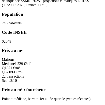
délinquance SSMSI 2025
· projections climatiques DRIAS
(TRACC 2023, France +2 °C).
Population
746
habitants
Code INSEE
02049
Prix au m²
Maisons
Médiane
1 229
€/m²
Q1
871
€/m²
Q3
2 099
€/m²
22
transactions
Score
2
/10
Prix au m² : fourchette
Point = médiane, barre = 1er au 3e quartile (ventes récentes)