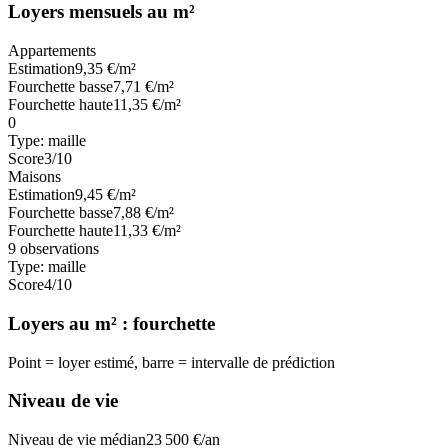
Loyers mensuels au m²
Appartements
Estimation
9,35
€/m²
Fourchette basse
7,71
€/m²
Fourchette haute
11,35
€/m²
0
Type:
maille
Score
3
/10
Maisons
Estimation
9,45
€/m²
Fourchette basse
7,88
€/m²
Fourchette haute
11,33
€/m²
9
observations
Type:
maille
Score
4
/10
Loyers au m² : fourchette
Point = loyer estimé, barre = intervalle de prédiction
Niveau de vie
Niveau de vie médian
23 500
€/an