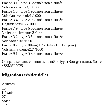
France
3,1
·
type
3,6
donnée non diffusée
Vols de véhicule
2,1
/1000
France
1,8
·
type
1,9
donnée non diffusée
Vols dans véhicule
2
/1000
France
3,4
·
type
2,9
donnée non diffusée
Dégradations
4,7
/1000
France
7,9
·
type
6,5
donnée non diffusée
Violences physiques
2
/1000
France
3,2
·
type
3,5
donnée non diffusée
Vols violents
0
/1000
France
0,7
·
type
0
Rang
11
ᵉ /
3447
(1 = + exposé)
Vols sans violence
2,7
/1000
France
9,1
·
type
5,3
donnée non diffusée
Comparaison aux communes de même type (
Bourgs ruraux
). Source
: SSMSI
2025
.
Migrations résidentielles
Arrivées
15
Départs
27
Solde