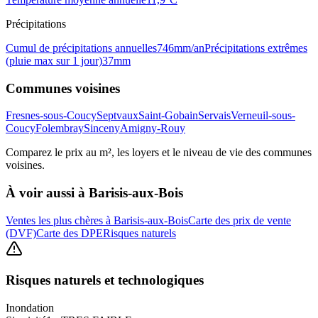
Précipitations
Cumul de précipitations annuelles
746
mm/an
Précipitations extrêmes
(pluie max sur 1 jour)
37
mm
Communes voisines
Fresnes-sous-Coucy
Septvaux
Saint-Gobain
Servais
Verneuil-sous-
Coucy
Folembray
Sinceny
Amigny-Rouy
Comparez le prix au m², les loyers et le niveau de vie des communes
voisines.
À voir aussi à
Barisis-aux-Bois
Ventes les plus chères à Barisis-aux-Bois
Carte des prix de vente
(DVF)
Carte des DPE
Risques naturels
Risques naturels et technologiques
Inondation