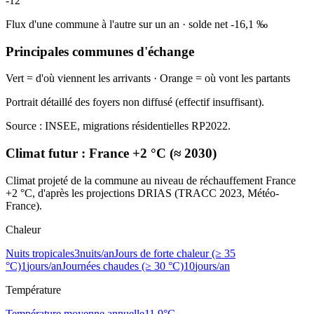
-12
Flux d'une commune à l'autre sur un an
·
solde net
-16,1
‰
Principales communes d'échange
Vert = d'où viennent les arrivants · Orange = où vont les partants
Portrait détaillé des foyers non diffusé (effectif insuffisant).
Source : INSEE, migrations résidentielles RP2022.
Climat futur :
France +2 °C (≈ 2030)
Climat projeté de la commune au niveau de réchauffement France
+2 °C, d'après les projections DRIAS (TRACC 2023, Météo-
France).
Chaleur
Nuits tropicales
3
nuits/an
Jours de forte chaleur (≥ 35
°C)
1
jours/an
Journées chaudes (≥ 30 °C)
10
jours/an
Température
Température moyenne annuelle
11,9
°C