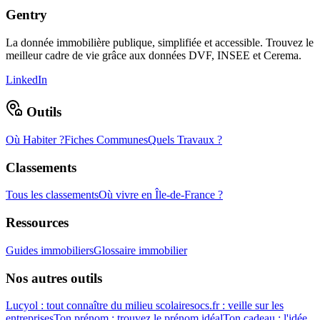
Gentry
La donnée immobilière publique, simplifiée et accessible. Trouvez le
meilleur cadre de vie grâce aux données DVF, INSEE et Cerema.
LinkedIn
Outils
Où Habiter ?
Fiches Communes
Quels Travaux ?
Classements
Tous les classements
Où vivre en Île-de-France ?
Ressources
Guides immobiliers
Glossaire immobilier
Nos autres outils
Lucyol : tout connaître du milieu scolaire
socs.fr : veille sur les
entreprises
Ton prénom : trouvez le prénom idéal
Ton cadeau : l'idée