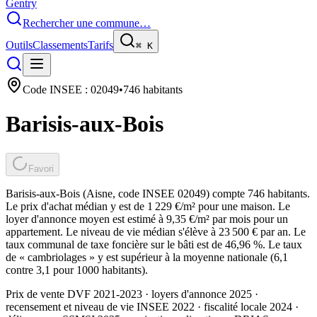
Gentry
Rechercher une commune…
Outils
Classements
Tarifs
⌘
K
Code INSEE :
02049
•
746
habitants
Barisis-aux-Bois
Favori
Barisis-aux-Bois (Aisne, code INSEE 02049) compte 746 habitants.
Le prix d'achat médian y est de 1 229 €/m² pour une maison. Le
loyer d'annonce moyen est estimé à 9,35 €/m² par mois pour un
appartement. Le niveau de vie médian s'élève à 23 500 € par an. Le
taux communal de taxe foncière sur le bâti est de 46,96 %. Le taux
de « cambriolages » y est supérieur à la moyenne nationale (6,1
contre 3,1 pour 1000 habitants).
Prix de vente DVF 2021-2023 · loyers d'annonce 2025 ·
recensement et niveau de vie INSEE 2022
· fiscalité locale 2024
·