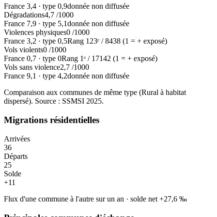
France
3,4
·
type
0,9
donnée non diffusée
Dégradations
4,7
/1000
France
7,9
·
type
5,1
donnée non diffusée
Violences physiques
0
/1000
France
3,2
·
type
0,5
Rang
123
ᵉ /
8438
(1 = + exposé)
Vols violents
0
/1000
France
0,7
·
type
0
Rang
1
ᵉ /
17142
(1 = + exposé)
Vols sans violence
2,7
/1000
France
9,1
·
type
4,2
donnée non diffusée
Comparaison aux communes de même type (
Rural à habitat
dispersé
). Source : SSMSI
2025
.
Migrations résidentielles
Arrivées
36
Départs
25
Solde
+
11
Flux d'une commune à l'autre sur un an
·
solde net
+
27,6
‰