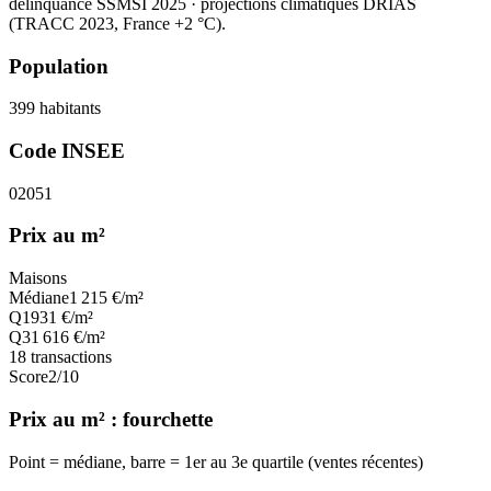
délinquance SSMSI 2025
· projections climatiques DRIAS
(TRACC 2023, France +2 °C).
Population
399
habitants
Code INSEE
02051
Prix au m²
Maisons
Médiane
1 215
€/m²
Q1
931
€/m²
Q3
1 616
€/m²
18
transactions
Score
2
/10
Prix au m² : fourchette
Point = médiane, barre = 1er au 3e quartile (ventes récentes)