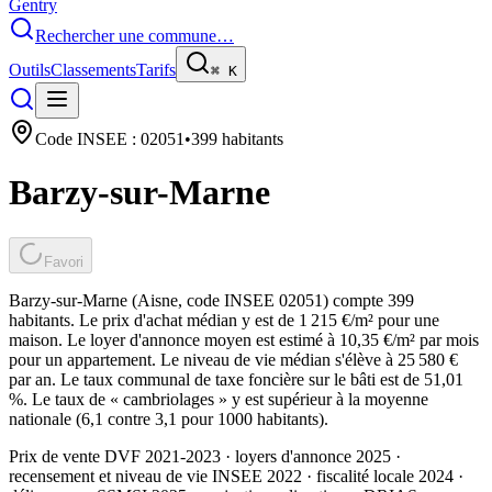
Gentry
Rechercher une commune…
Outils
Classements
Tarifs
⌘
K
Code INSEE :
02051
•
399
habitants
Barzy-sur-Marne
Favori
Barzy-sur-Marne (Aisne, code INSEE 02051) compte 399
habitants. Le prix d'achat médian y est de 1 215 €/m² pour une
maison. Le loyer d'annonce moyen est estimé à 10,35 €/m² par mois
pour un appartement. Le niveau de vie médian s'élève à 25 580 €
par an. Le taux communal de taxe foncière sur le bâti est de 51,01
%. Le taux de « cambriolages » y est supérieur à la moyenne
nationale (6,1 contre 3,1 pour 1000 habitants).
Prix de vente DVF 2021-2023 · loyers d'annonce 2025 ·
recensement et niveau de vie INSEE 2022
· fiscalité locale 2024
·