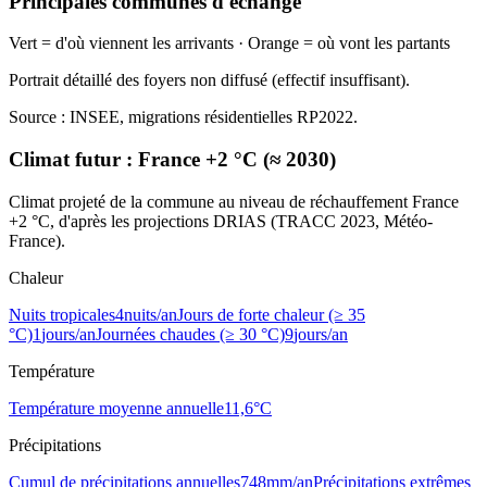
Principales communes d'échange
Vert = d'où viennent les arrivants · Orange = où vont les partants
Portrait détaillé des foyers non diffusé (effectif insuffisant).
Source : INSEE, migrations résidentielles RP2022.
Climat futur :
France +2 °C (≈ 2030)
Climat projeté de la commune au niveau de réchauffement France
+2 °C, d'après les projections DRIAS (TRACC 2023, Météo-
France).
Chaleur
Nuits tropicales
4
nuits/an
Jours de forte chaleur (≥ 35
°C)
1
jours/an
Journées chaudes (≥ 30 °C)
9
jours/an
Température
Température moyenne annuelle
11,6
°C
Précipitations
Cumul de précipitations annuelles
748
mm/an
Précipitations extrêmes