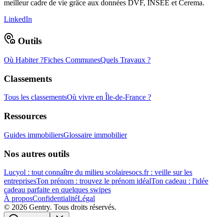
meilleur cadre de vie grâce aux données DVF, INSEE et Cerema.
LinkedIn
Outils
Où Habiter ?
Fiches Communes
Quels Travaux ?
Classements
Tous les classements
Où vivre en Île-de-France ?
Ressources
Guides immobiliers
Glossaire immobilier
Nos autres outils
Lucyol : tout connaître du milieu scolaire
socs.fr : veille sur les
entreprises
Ton prénom : trouvez le prénom idéal
Ton cadeau : l'idée
cadeau parfaite en quelques swipes
À propos
Confidentialité
Légal
©
2026
Gentry. Tous droits réservés.