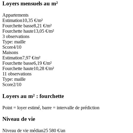
Loyers mensuels au m²
Appartements
Estimation
10,35
€/m²
Fourchette basse
8,21
€/m²
Fourchette haute
13,05
€/m²
3
observations
Type:
maille
Score
4
/10
Maisons
Estimation
7,97
€/m²
Fourchette basse
6,19
€/m²
Fourchette haute
10,28
€/m²
11
observations
Type:
maille
Score
2
/10
Loyers au m² : fourchette
Point = loyer estimé, barre = intervalle de prédiction
Niveau de vie
Niveau de vie médian
25 580
€/an