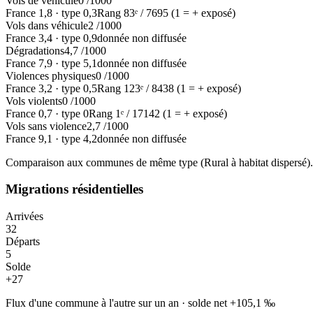
Vols de véhicule
0
/1000
France
1,8
·
type
0,3
Rang
83
ᵉ /
7695
(1 = + exposé)
Vols dans véhicule
2
/1000
France
3,4
·
type
0,9
donnée non diffusée
Dégradations
4,7
/1000
France
7,9
·
type
5,1
donnée non diffusée
Violences physiques
0
/1000
France
3,2
·
type
0,5
Rang
123
ᵉ /
8438
(1 = + exposé)
Vols violents
0
/1000
France
0,7
·
type
0
Rang
1
ᵉ /
17142
(1 = + exposé)
Vols sans violence
2,7
/1000
France
9,1
·
type
4,2
donnée non diffusée
Comparaison aux communes de même type (
Rural à habitat dispersé
)
Migrations résidentielles
Arrivées
32
Départs
5
Solde
+
27
Flux d'une commune à l'autre sur un an
·
solde net
+
105,1
‰