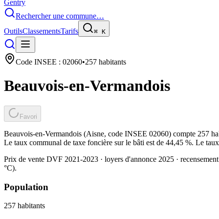
Gentry
Rechercher une commune…
Outils
Classements
Tarifs
⌘
K
Code INSEE :
02060
•
257
habitants
Beauvois-en-Vermandois
Favori
Beauvois-en-Vermandois (Aisne, code INSEE 02060) compte 257 habita
Le taux communal de taxe foncière sur le bâti est de 44,45 %. Le taux
Prix de vente DVF 2021-2023 · loyers d'annonce 2025 · recensement
°C).
Population
257
habitants