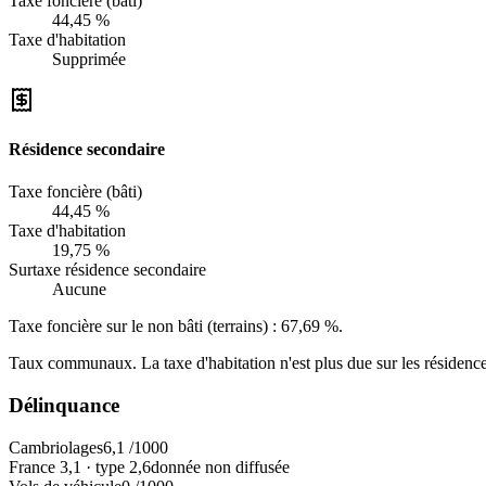
Taxe foncière (bâti)
44,45 %
Taxe d'habitation
Supprimée
Résidence secondaire
Taxe foncière (bâti)
44,45 %
Taxe d'habitation
19,75 %
Surtaxe résidence secondaire
Aucune
Taxe foncière sur le non bâti (terrains) :
67,69 %
.
Taux communaux. La taxe d'habitation n'est plus due sur les résidence
Délinquance
Cambriolages
6,1
/1000
France
3,1
·
type
2,6
donnée non diffusée