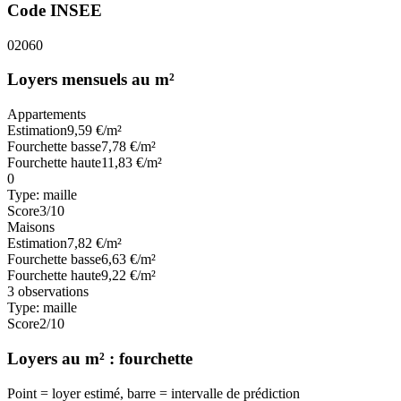
Code INSEE
02060
Loyers mensuels au m²
Appartements
Estimation
9,59
€/m²
Fourchette basse
7,78
€/m²
Fourchette haute
11,83
€/m²
0
Type:
maille
Score
3
/10
Maisons
Estimation
7,82
€/m²
Fourchette basse
6,63
€/m²
Fourchette haute
9,22
€/m²
3
observations
Type:
maille
Score
2
/10
Loyers au m² : fourchette
Point = loyer estimé, barre = intervalle de prédiction