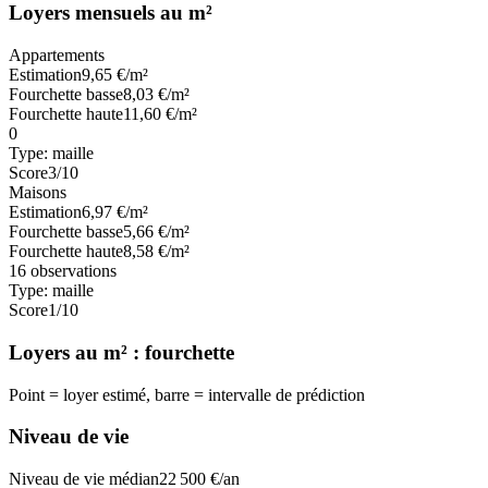
Loyers mensuels au m²
Appartements
Estimation
9,65
€/m²
Fourchette basse
8,03
€/m²
Fourchette haute
11,60
€/m²
0
Type:
maille
Score
3
/10
Maisons
Estimation
6,97
€/m²
Fourchette basse
5,66
€/m²
Fourchette haute
8,58
€/m²
16
observations
Type:
maille
Score
1
/10
Loyers au m² : fourchette
Point = loyer estimé, barre = intervalle de prédiction
Niveau de vie
Niveau de vie médian
22 500
€/an