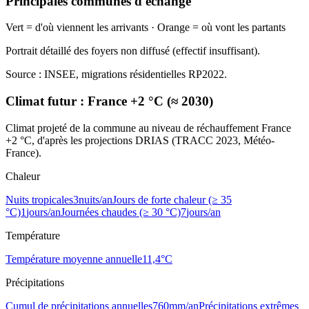
Principales communes d'échange
Vert = d'où viennent les arrivants · Orange = où vont les partants
Portrait détaillé des foyers non diffusé (effectif insuffisant).
Source : INSEE, migrations résidentielles RP2022.
Climat futur :
France +2 °C (≈ 2030)
Climat projeté de la commune au niveau de réchauffement France
+2 °C, d'après les projections DRIAS (TRACC 2023, Météo-
France).
Chaleur
Nuits tropicales
3
nuits/an
Jours de forte chaleur (≥ 35
°C)
1
jours/an
Journées chaudes (≥ 30 °C)
7
jours/an
Température
Température moyenne annuelle
11,4
°C
Précipitations
Cumul de précipitations annuelles
760
mm/an
Précipitations extrêmes