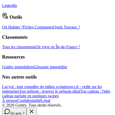
LinkedIn
Outils
Où Habiter ?
Fiches Communes
Quels Travaux ?
Classements
Tous les classements
Où vivre en Île-de-France ?
Ressources
Guides immobiliers
Glossaire immobilier
Nos autres outils
Lucyol : tout connaître du milieu scolaire
socs.fr : veille sur les
entreprises
Ton prénom : trouvez le prénom idéal
Ton cadeau : l'idée
cadeau parfaite en quelques swipes
À propos
Confidentialité
Légal
©
2026
Gentry. Tous droits réservés.
Un avis ?