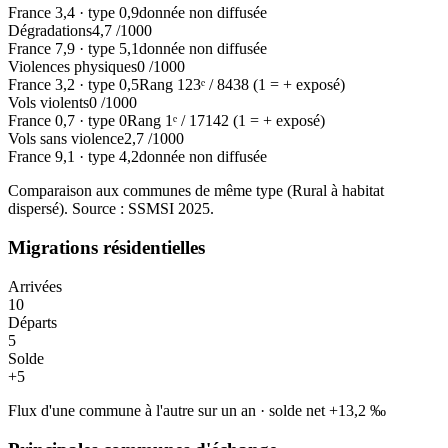
France
3,4
·
type
0,9
donnée non diffusée
Dégradations
4,7
/1000
France
7,9
·
type
5,1
donnée non diffusée
Violences physiques
0
/1000
France
3,2
·
type
0,5
Rang
123
ᵉ /
8438
(1 = + exposé)
Vols violents
0
/1000
France
0,7
·
type
0
Rang
1
ᵉ /
17142
(1 = + exposé)
Vols sans violence
2,7
/1000
France
9,1
·
type
4,2
donnée non diffusée
Comparaison aux communes de même type (
Rural à habitat
dispersé
). Source : SSMSI
2025
.
Migrations résidentielles
Arrivées
10
Départs
5
Solde
+
5
Flux d'une commune à l'autre sur un an
·
solde net
+
13,2
‰