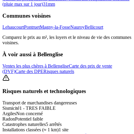
(pluie max sur 1 jour)
31
mm
Communes voisines
Lehaucourt
Pontruet
Magny-la-Fosse
Nauroy
Bellicourt
Comparez le prix au m², les loyers et le niveau de vie des communes
voisines.
À voir aussi à
Bellenglise
Ventes les plus chères à Bellenglise
Carte des prix de vente
(DVF)
Carte des DPE
Risques naturels
Risques naturels et technologiques
Transport de marchandises dangereuses
Sismicité
1 - TRES FAIBLE
Argiles
Non concerné
Radon
Potentiel faible
Catastrophes naturelles
5 arrêtés
Installations classées (≈ 1 km)
1 site