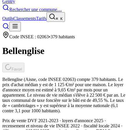
Gentry
Rechercher une commune…
Outils
Classements
Tarifs
⌘
K
Code INSEE :
02063
•
379
habitants
Bellenglise
Favori
Bellenglise (Aisne, code INSEE 02063) compte 379 habitants. Le
prix d'achat médian y est de 1 125 €/m² pour une maison. Le loyer
d'annonce moyen est estimé à 9,65 €/m² par mois pour un
appartement. Le niveau de vie médian s'élève à 22 500 € par an. Le
taux communal de taxe foncière sur le bâti est de 49,55 %. Le taux
de « cambriolages » y est supérieur à la moyenne nationale (6,1
contre 3,1 pour 1000 habitants).
Prix de vente DVF 2021-2023 · loyers d'annonce 2025 ·
recensement et niveau de vie INSEE 2022
· fiscalité locale 2024
·