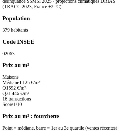
délinquance SSMSI 2025
· projections climatiques DRIAS
(TRACC 2023, France +2 °C).
Population
379
habitants
Code INSEE
02063
Prix au m²
Maisons
Médiane
1 125
€/m²
Q1
592
€/m²
Q3
1 446
€/m²
16
transactions
Score
1
/10
Prix au m² : fourchette
Point = médiane, barre = 1er au 3e quartile (ventes récentes)