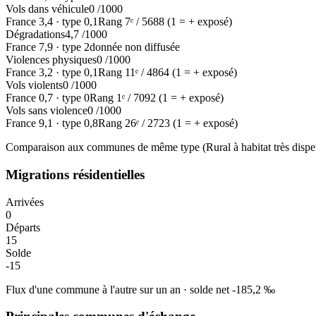
Vols dans véhicule
0
/1000
France
3,4
·
type
0,1
Rang
7
ᵉ /
5688
(1 = + exposé)
Dégradations
4,7
/1000
France
7,9
·
type
2
donnée non diffusée
Violences physiques
0
/1000
France
3,2
·
type
0,1
Rang
11
ᵉ /
4864
(1 = + exposé)
Vols violents
0
/1000
France
0,7
·
type
0
Rang
1
ᵉ /
7092
(1 = + exposé)
Vols sans violence
0
/1000
France
9,1
·
type
0,8
Rang
26
ᵉ /
2723
(1 = + exposé)
Comparaison aux communes de même type (
Rural à habitat très dispe
Migrations résidentielles
Arrivées
0
Départs
15
Solde
-15
Flux d'une commune à l'autre sur un an
·
solde net
-185,2
‰