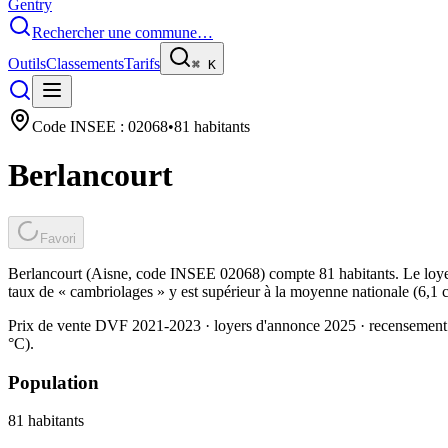
Gentry
Rechercher une commune…
Outils
Classements
Tarifs
⌘
K
Code INSEE :
02068
•
81
habitants
Berlancourt
Favori
Berlancourt (Aisne, code INSEE 02068) compte 81 habitants. Le loyer
taux de « cambriolages » y est supérieur à la moyenne nationale (6,1 
Prix de vente DVF 2021-2023 · loyers d'annonce 2025 · recensement
°C).
Population
81
habitants