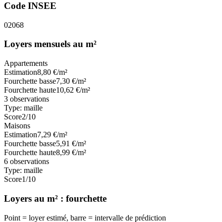
Code INSEE
02068
Loyers mensuels au m²
Appartements
Estimation
8,80
€/m²
Fourchette basse
7,30
€/m²
Fourchette haute
10,62
€/m²
3
observations
Type:
maille
Score
2
/10
Maisons
Estimation
7,29
€/m²
Fourchette basse
5,91
€/m²
Fourchette haute
8,99
€/m²
6
observations
Type:
maille
Score
1
/10
Loyers au m² : fourchette
Point = loyer estimé, barre = intervalle de prédiction