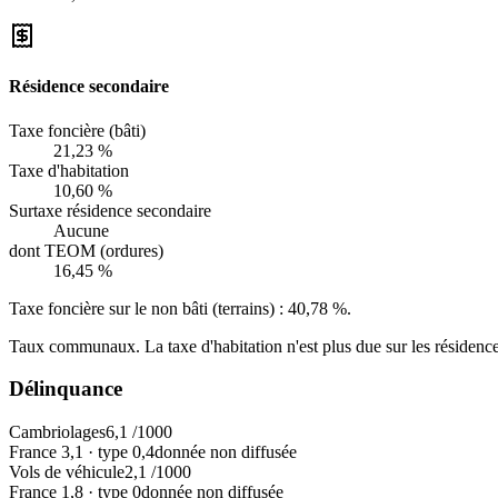
Résidence secondaire
Taxe foncière (bâti)
21,23 %
Taxe d'habitation
10,60 %
Surtaxe résidence secondaire
Aucune
dont TEOM (ordures)
16,45 %
Taxe foncière sur le non bâti (terrains) :
40,78 %
.
Taux communaux. La taxe d'habitation n'est plus due sur les résidence
Délinquance
Cambriolages
6,1
/1000
France
3,1
·
type
0,4
donnée non diffusée
Vols de véhicule
2,1
/1000
France
1,8
·
type
0
donnée non diffusée