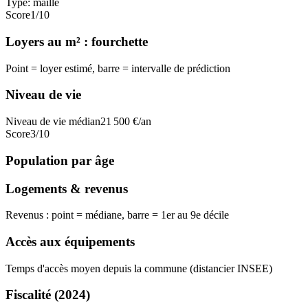
Type:
maille
Score
1
/10
Loyers au m² : fourchette
Point = loyer estimé, barre = intervalle de prédiction
Niveau de vie
Niveau de vie médian
21 500
€/an
Score
3
/10
Population par âge
Logements & revenus
Revenus : point = médiane, barre = 1er au 9e décile
Accès aux équipements
Temps d'accès moyen depuis la commune (distancier INSEE)
Fiscalité
(2024)