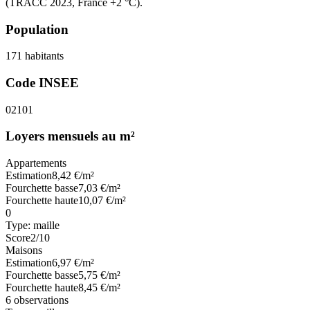
(TRACC 2023, France +2 °C).
Population
171
habitants
Code INSEE
02101
Loyers mensuels au m²
Appartements
Estimation
8,42
€/m²
Fourchette basse
7,03
€/m²
Fourchette haute
10,07
€/m²
0
Type:
maille
Score
2
/10
Maisons
Estimation
6,97
€/m²
Fourchette basse
5,75
€/m²
Fourchette haute
8,45
€/m²
6
observations