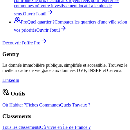
confrontez le prix d'achat aux loyers réels pour repérer les
communes où votre investissement locatif a le plus de
sens.
Ouvrir l'outil
Pro
Quel quartier ?
Comparez les quartiers d'une ville selon
vos priorités
Ouvrir l'outil
Découvrir l'offre Pro
Gentry
La donnée immobilière publique, simplifiée et accessible. Trouvez le
meilleur cadre de vie grâce aux données DVF, INSEE et Cerema.
LinkedIn
Outils
Où Habiter ?
Fiches Communes
Quels Travaux ?
Classements
Tous les classements
Où vivre en Île-de-France ?