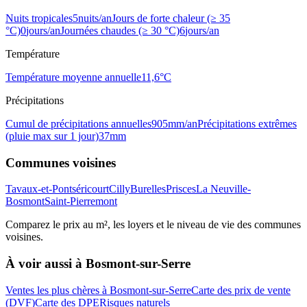
Nuits tropicales
5
nuits/an
Jours de forte chaleur (≥ 35
°C)
0
jours/an
Journées chaudes (≥ 30 °C)
6
jours/an
Température
Température moyenne annuelle
11,6
°C
Précipitations
Cumul de précipitations annuelles
905
mm/an
Précipitations extrêmes
(pluie max sur 1 jour)
37
mm
Communes voisines
Tavaux-et-Pontséricourt
Cilly
Burelles
Prisces
La Neuville-
Bosmont
Saint-Pierremont
Comparez le prix au m², les loyers et le niveau de vie des communes
voisines.
À voir aussi à
Bosmont-sur-Serre
Ventes les plus chères à Bosmont-sur-Serre
Carte des prix de vente
(DVF)
Carte des DPE
Risques naturels