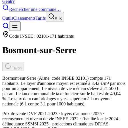
Gentry
Rechercher une commune…
Outils
Classements
Tarifs
⌘
K
Code INSEE :
02101
•
171
habitants
Bosmont-sur-Serre
Favori
Bosmont-sur-Serre (Aisne, code INSEE 02101) compte 171
habitants. Le loyer d'annonce moyen est estimé à 8,42 €/m² par mois
pour un appartement. Le niveau de vie médian s'élève à 21 500 €
par an. Le taux communal de taxe foncière sur le bâti est de 49,04
%. Le taux de « cambriolages » y est supérieur à la moyenne
nationale (6,1 contre 3,1 pour 1000 habitants).
Prix de vente DVF 2021-2023 · loyers d'annonce 2025 ·
recensement et niveau de vie INSEE 2022
· fiscalité locale 2024
·
délinquance SSMSI 2025
· projections climatiques DRIAS