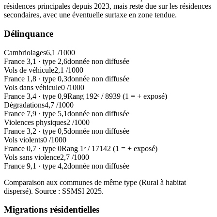
résidences principales depuis 2023, mais reste due sur les résidences
secondaires, avec une éventuelle surtaxe en zone tendue.
Délinquance
Cambriolages
6,1
/1000
France
3,1
·
type
2,6
donnée non diffusée
Vols de véhicule
2,1
/1000
France
1,8
·
type
0,3
donnée non diffusée
Vols dans véhicule
0
/1000
France
3,4
·
type
0,9
Rang
192
ᵉ /
8939
(1 = + exposé)
Dégradations
4,7
/1000
France
7,9
·
type
5,1
donnée non diffusée
Violences physiques
2
/1000
France
3,2
·
type
0,5
donnée non diffusée
Vols violents
0
/1000
France
0,7
·
type
0
Rang
1
ᵉ /
17142
(1 = + exposé)
Vols sans violence
2,7
/1000
France
9,1
·
type
4,2
donnée non diffusée
Comparaison aux communes de même type (
Rural à habitat
dispersé
). Source : SSMSI
2025
.
Migrations résidentielles