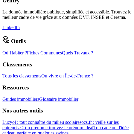
Gentry
La donnée immobilière publique, simplifiée et accessible. Trouvez le
meilleur cadre de vie grâce aux données DVF, INSEE et Cerema.
LinkedIn
Outils
Où Habiter ?
Fiches Communes
Quels Travaux ?
Classements
Tous les classements
Où vivre en Île-de-France ?
Ressources
Guides immobiliers
Glossaire immobilier
Nos autres outils
Lucyol : tout connaître du milieu scolaire
socs.fr : veille sur les
entreprises
Ton prénom : trouvez le prénom idéal
Ton cadeau : l'idée
cadeau parfaite en quelques swipes