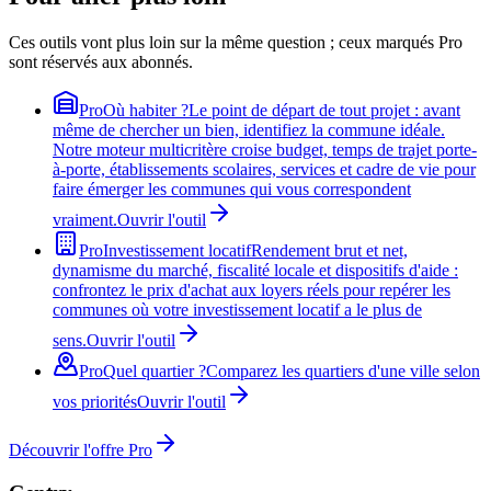
Ces outils vont plus loin sur la même question ; ceux marqués Pro
sont réservés aux abonnés.
Pro
Où habiter ?
Le point de départ de tout projet : avant
même de chercher un bien, identifiez la commune idéale.
Notre moteur multicritère croise budget, temps de trajet porte-
à-porte, établissements scolaires, services et cadre de vie pour
faire émerger les communes qui vous correspondent
vraiment.
Ouvrir l'outil
Pro
Investissement locatif
Rendement brut et net,
dynamisme du marché, fiscalité locale et dispositifs d'aide :
confrontez le prix d'achat aux loyers réels pour repérer les
communes où votre investissement locatif a le plus de
sens.
Ouvrir l'outil
Pro
Quel quartier ?
Comparez les quartiers d'une ville selon
vos priorités
Ouvrir l'outil
Découvrir l'offre Pro