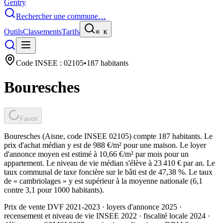
Gentry
Rechercher une commune…
Outils
Classements
Tarifs
⌘
K
Code INSEE :
02105
•
187
habitants
Bouresches
Favori
Bouresches (Aisne, code INSEE 02105) compte 187 habitants. Le
prix d'achat médian y est de 988 €/m² pour une maison. Le loyer
d'annonce moyen est estimé à 10,66 €/m² par mois pour un
appartement. Le niveau de vie médian s'élève à 23 410 € par an. Le
taux communal de taxe foncière sur le bâti est de 47,38 %. Le taux
de « cambriolages » y est supérieur à la moyenne nationale (6,1
contre 3,1 pour 1000 habitants).
Prix de vente DVF 2021-2023 · loyers d'annonce 2025 ·
recensement et niveau de vie INSEE 2022
· fiscalité locale 2024
·