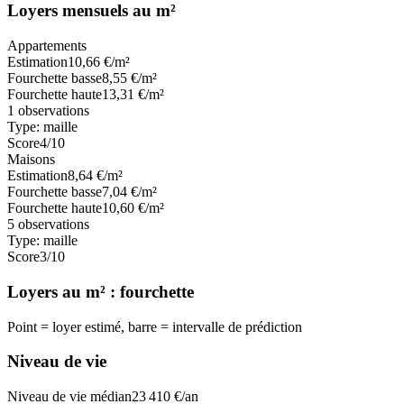
Loyers mensuels au m²
Appartements
Estimation
10,66
€/m²
Fourchette basse
8,55
€/m²
Fourchette haute
13,31
€/m²
1
observations
Type:
maille
Score
4
/10
Maisons
Estimation
8,64
€/m²
Fourchette basse
7,04
€/m²
Fourchette haute
10,60
€/m²
5
observations
Type:
maille
Score
3
/10
Loyers au m² : fourchette
Point = loyer estimé, barre = intervalle de prédiction
Niveau de vie
Niveau de vie médian
23 410
€/an