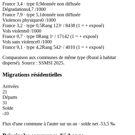
France
3,4
·
type
0,9
donnée non diffusée
Dégradations
4,7
/1000
France
7,9
·
type
5,1
donnée non diffusée
Violences physiques
0
/1000
France
3,2
·
type
0,5
Rang
123
ᵉ /
8438
(1 = + exposé)
Vols violents
0
/1000
France
0,7
·
type
0
Rang
1
ᵉ /
17142
(1 = + exposé)
Vols sans violence
0
/1000
France
9,1
·
type
4,2
Rang
542
ᵉ /
4010
(1 = + exposé)
Comparaison aux communes de même type (
Rural à habitat
dispersé
). Source : SSMSI
2025
.
Migrations résidentielles
Arrivées
21
Départs
31
Solde
-10
Flux d'une commune à l'autre sur un an
·
solde net
-53,5
‰