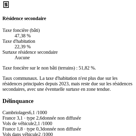
Résidence secondaire
Taxe foncière (bâti)
47,38 %
Taxe d'habitation
22,39 %
Surtaxe résidence secondaire
Aucune
Taxe foncière sur le non bâti (terrains) :
51,82 %
.
Taux communaux. La taxe d'habitation n'est plus due sur les
résidences principales depuis 2023, mais reste due sur les résidences
secondaires, avec une éventuelle surtaxe en zone tendue.
Délinquance
Cambriolages
6,1
/1000
France
3,1
·
type
2,6
donnée non diffusée
Vols de véhicule
2,1
/1000
France
1,8
·
type
0,3
donnée non diffusée
Vols dans véhicule
2
/1000