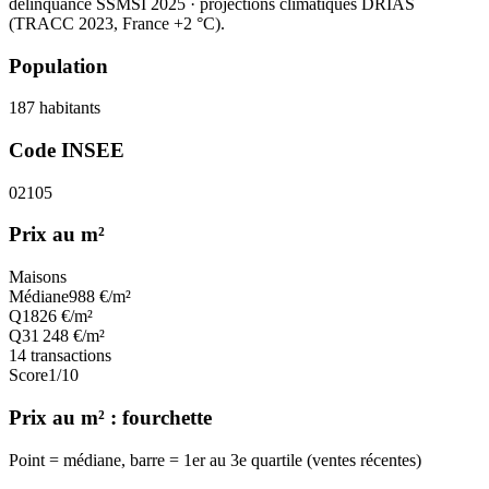
délinquance SSMSI 2025
· projections climatiques DRIAS
(TRACC 2023, France +2 °C).
Population
187
habitants
Code INSEE
02105
Prix au m²
Maisons
Médiane
988
€/m²
Q1
826
€/m²
Q3
1 248
€/m²
14
transactions
Score
1
/10
Prix au m² : fourchette
Point = médiane, barre = 1er au 3e quartile (ventes récentes)