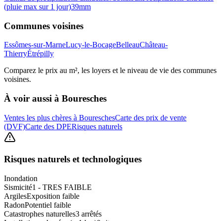
(pluie max sur 1 jour)
39
mm
Communes voisines
Essômes-sur-Marne
Lucy-le-Bocage
Belleau
Château-
Thierry
Étrépilly
Comparez le prix au m², les loyers et le niveau de vie des communes
voisines.
À voir aussi à
Bouresches
Ventes les plus chères à Bouresches
Carte des prix de vente
(DVF)
Carte des DPE
Risques naturels
Risques naturels et technologiques
Inondation
Sismicité
1 - TRES FAIBLE
Argiles
Exposition faible
Radon
Potentiel faible
Catastrophes naturelles
3 arrêtés