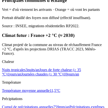
Principales communes d'échange
Vert = d'où viennent les arrivants · Orange = où vont les partants
Portrait détaillé des foyers non diffusé (effectif insuffisant).
Source : INSEE, migrations résidentielles RP2022.
Climat futur :
France +2 °C (≈ 2030)
Climat projeté de la commune au niveau de réchauffement France
+2 °C, d'après les projections DRIAS (TRACC 2023, Météo-
France).
Chaleur
Nuits tropicales
3
nuits/an
Jours de forte chaleur (≥ 35
°C)
1
jours/an
Journées chaudes (≥ 30 °C)
10
jours/an
Température
Température moyenne annuelle
11,5
°C
Précipitations
Cumul de précipitations annuelles
759
mm/an
Précipitations extrêmes