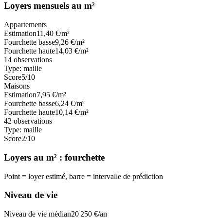
Loyers mensuels au m²
Appartements
Estimation
11,40
€/m²
Fourchette basse
9,26
€/m²
Fourchette haute
14,03
€/m²
14
observations
Type:
maille
Score
5
/10
Maisons
Estimation
7,95
€/m²
Fourchette basse
6,24
€/m²
Fourchette haute
10,14
€/m²
42
observations
Type:
maille
Score
2
/10
Loyers au m² : fourchette
Point = loyer estimé, barre = intervalle de prédiction
Niveau de vie
Niveau de vie médian
20 250
€/an