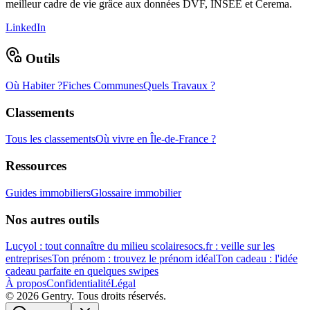
meilleur cadre de vie grâce aux données DVF, INSEE et Cerema.
LinkedIn
Outils
Où Habiter ?
Fiches Communes
Quels Travaux ?
Classements
Tous les classements
Où vivre en Île-de-France ?
Ressources
Guides immobiliers
Glossaire immobilier
Nos autres outils
Lucyol : tout connaître du milieu scolaire
socs.fr : veille sur les
entreprises
Ton prénom : trouvez le prénom idéal
Ton cadeau : l'idée
cadeau parfaite en quelques swipes
À propos
Confidentialité
Légal
©
2026
Gentry. Tous droits réservés.