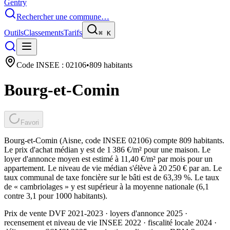
Gentry
Rechercher une commune…
Outils
Classements
Tarifs
⌘
K
Code INSEE :
02106
•
809
habitants
Bourg-et-Comin
Favori
Bourg-et-Comin (Aisne, code INSEE 02106) compte 809 habitants.
Le prix d'achat médian y est de 1 386 €/m² pour une maison. Le
loyer d'annonce moyen est estimé à 11,40 €/m² par mois pour un
appartement. Le niveau de vie médian s'élève à 20 250 € par an. Le
taux communal de taxe foncière sur le bâti est de 63,39 %. Le taux
de « cambriolages » y est supérieur à la moyenne nationale (6,1
contre 3,1 pour 1000 habitants).
Prix de vente DVF 2021-2023 · loyers d'annonce 2025 ·
recensement et niveau de vie INSEE 2022
· fiscalité locale 2024
·