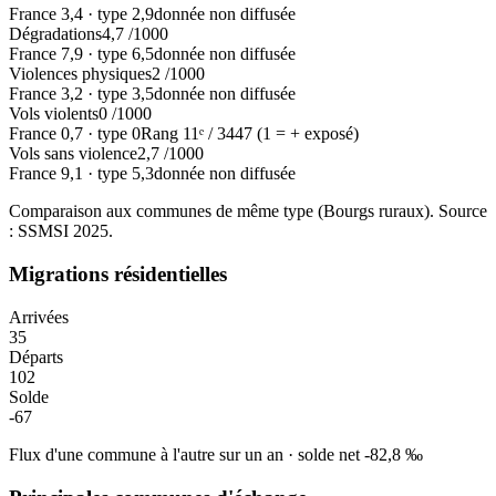
France
3,4
·
type
2,9
donnée non diffusée
Dégradations
4,7
/1000
France
7,9
·
type
6,5
donnée non diffusée
Violences physiques
2
/1000
France
3,2
·
type
3,5
donnée non diffusée
Vols violents
0
/1000
France
0,7
·
type
0
Rang
11
ᵉ /
3447
(1 = + exposé)
Vols sans violence
2,7
/1000
France
9,1
·
type
5,3
donnée non diffusée
Comparaison aux communes de même type (
Bourgs ruraux
). Source
: SSMSI
2025
.
Migrations résidentielles
Arrivées
35
Départs
102
Solde
-67
Flux d'une commune à l'autre sur un an
·
solde net
-82,8
‰