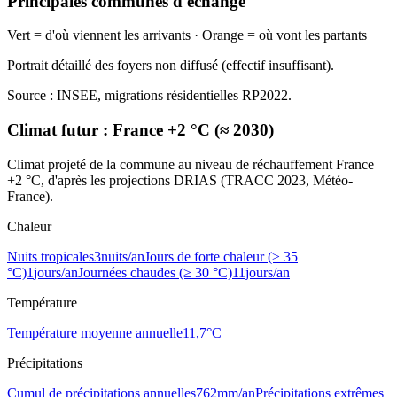
Principales communes d'échange
Vert = d'où viennent les arrivants · Orange = où vont les partants
Portrait détaillé des foyers non diffusé (effectif insuffisant).
Source : INSEE, migrations résidentielles RP2022.
Climat futur :
France +2 °C (≈ 2030)
Climat projeté de la commune au niveau de réchauffement France
+2 °C, d'après les projections DRIAS (TRACC 2023, Météo-
France).
Chaleur
Nuits tropicales
3
nuits/an
Jours de forte chaleur (≥ 35
°C)
1
jours/an
Journées chaudes (≥ 30 °C)
11
jours/an
Température
Température moyenne annuelle
11,7
°C
Précipitations
Cumul de précipitations annuelles
762
mm/an
Précipitations extrêmes