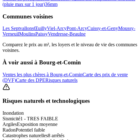
(pluie max sur 1 jour)
36
mm
Communes voisines
Les Septvallons
Œuilly
Viel-Arcy
Pont-Arcy
Cuissy-et-Geny
Moussy-
Verneuil
Moulins
Paissy
Vendresse-Beaulne
Comparez le prix au m², les loyers et le niveau de vie des communes
voisines.
À voir aussi à
Bourg-et-Comin
Ventes les plus chères à Bourg-et-Comin
Carte des prix de vente
(DVF)
Carte des DPE
Risques naturels
Risques naturels et technologiques
Inondation
Sismicité
1 - TRES FAIBLE
Argiles
Exposition moyenne
Radon
Potentiel faible
Catastrophes naturelles
8 arrêtés