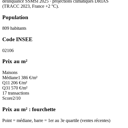
délinquance SSMSI 2025
· projections climatiques DRIAS
(TRACC 2023, France +2 °C).
Population
809
habitants
Code INSEE
02106
Prix au m²
Maisons
Médiane
1 386
€/m²
Q1
1 206
€/m²
Q3
1 570
€/m²
17
transactions
Score
2
/10
Prix au m² : fourchette
Point = médiane, barre = 1er au 3e quartile (ventes récentes)