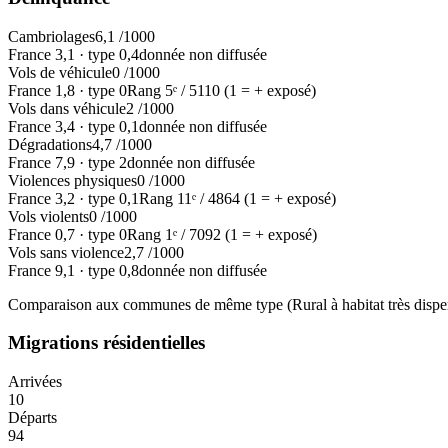
Cambriolages
6,1
/1000
France
3,1
·
type
0,4
donnée non diffusée
Vols de véhicule
0
/1000
France
1,8
·
type
0
Rang
5
ᵉ /
5110
(1 = + exposé)
Vols dans véhicule
2
/1000
France
3,4
·
type
0,1
donnée non diffusée
Dégradations
4,7
/1000
France
7,9
·
type
2
donnée non diffusée
Violences physiques
0
/1000
France
3,2
·
type
0,1
Rang
11
ᵉ /
4864
(1 = + exposé)
Vols violents
0
/1000
France
0,7
·
type
0
Rang
1
ᵉ /
7092
(1 = + exposé)
Vols sans violence
2,7
/1000
France
9,1
·
type
0,8
donnée non diffusée
Comparaison aux communes de même type (
Rural à habitat très dispe
Migrations résidentielles
Arrivées
10
Départs
94