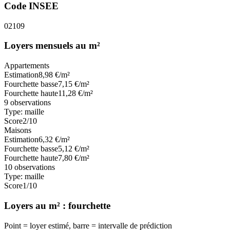
Code INSEE
02109
Loyers mensuels au m²
Appartements
Estimation
8,98
€/m²
Fourchette basse
7,15
€/m²
Fourchette haute
11,28
€/m²
9
observations
Type:
maille
Score
2
/10
Maisons
Estimation
6,32
€/m²
Fourchette basse
5,12
€/m²
Fourchette haute
7,80
€/m²
10
observations
Type:
maille
Score
1
/10
Loyers au m² : fourchette
Point = loyer estimé, barre = intervalle de prédiction