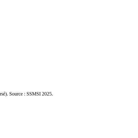
rsé
). Source : SSMSI
2025
.