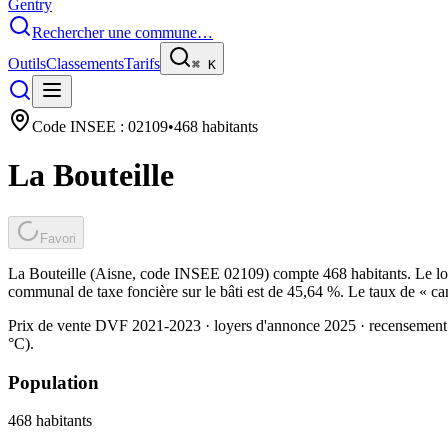
Gentry
Rechercher une commune…
Outils
Classements
Tarifs
⌘
K
Code INSEE :
02109
•
468
habitants
La Bouteille
Favori
La Bouteille (Aisne, code INSEE 02109) compte 468 habitants. Le loy
communal de taxe foncière sur le bâti est de 45,64 %. Le taux de « ca
Prix de vente DVF 2021-2023 · loyers d'annonce 2025 · recensement
°C).
Population
468
habitants