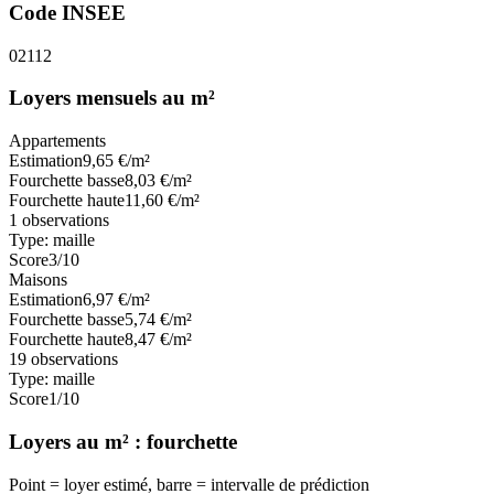
Code INSEE
02112
Loyers mensuels au m²
Appartements
Estimation
9,65
€/m²
Fourchette basse
8,03
€/m²
Fourchette haute
11,60
€/m²
1
observations
Type:
maille
Score
3
/10
Maisons
Estimation
6,97
€/m²
Fourchette basse
5,74
€/m²
Fourchette haute
8,47
€/m²
19
observations
Type:
maille
Score
1
/10
Loyers au m² : fourchette
Point = loyer estimé, barre = intervalle de prédiction