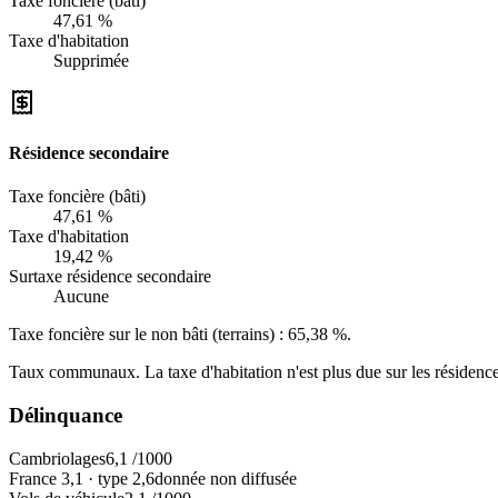
Taxe foncière (bâti)
47,61 %
Taxe d'habitation
Supprimée
Résidence secondaire
Taxe foncière (bâti)
47,61 %
Taxe d'habitation
19,42 %
Surtaxe résidence secondaire
Aucune
Taxe foncière sur le non bâti (terrains) :
65,38 %
.
Taux communaux. La taxe d'habitation n'est plus due sur les résidence
Délinquance
Cambriolages
6,1
/1000
France
3,1
·
type
2,6
donnée non diffusée