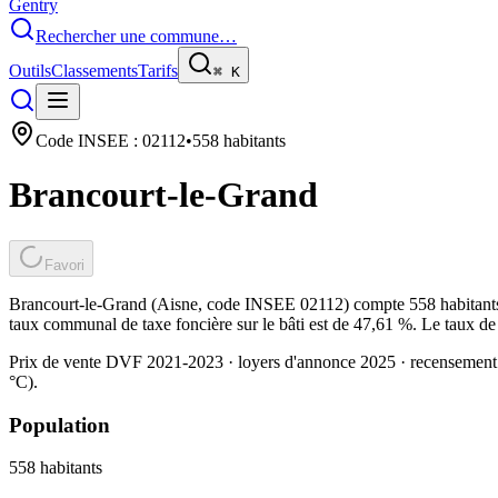
Gentry
Rechercher une commune…
Outils
Classements
Tarifs
⌘
K
Code INSEE :
02112
•
558
habitants
Brancourt-le-Grand
Favori
Brancourt-le-Grand (Aisne, code INSEE 02112) compte 558 habitants. 
taux communal de taxe foncière sur le bâti est de 47,61 %. Le taux de
Prix de vente DVF 2021-2023 · loyers d'annonce 2025 · recensement
°C).
Population
558
habitants