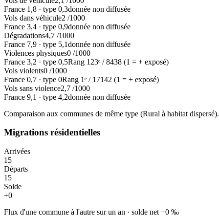
Vols de véhicule
2,1
/1000
France
1,8
·
type
0,3
donnée non diffusée
Vols dans véhicule
2
/1000
France
3,4
·
type
0,9
donnée non diffusée
Dégradations
4,7
/1000
France
7,9
·
type
5,1
donnée non diffusée
Violences physiques
0
/1000
France
3,2
·
type
0,5
Rang
123
ᵉ /
8438
(1 = + exposé)
Vols violents
0
/1000
France
0,7
·
type
0
Rang
1
ᵉ /
17142
(1 = + exposé)
Vols sans violence
2,7
/1000
France
9,1
·
type
4,2
donnée non diffusée
Comparaison aux communes de même type (
Rural à habitat dispersé
)
Migrations résidentielles
Arrivées
15
Départs
15
Solde
+
0
Flux d'une commune à l'autre sur un an
·
solde net
+
0
‰