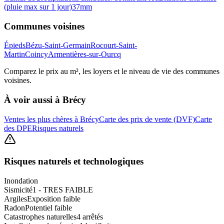
(pluie max sur 1 jour)
37
mm
Communes voisines
Épieds
Bézu-Saint-Germain
Rocourt-Saint-
Martin
Coincy
Armentières-sur-Ourcq
Comparez le prix au m², les loyers et le niveau de vie des communes
voisines.
À voir aussi à
Brécy
Ventes les plus chères à Brécy
Carte des prix de vente (DVF)
Carte
des DPE
Risques naturels
Risques naturels et technologiques
Inondation
Sismicité
1 - TRES FAIBLE
Argiles
Exposition faible
Radon
Potentiel faible
Catastrophes naturelles
4 arrêtés