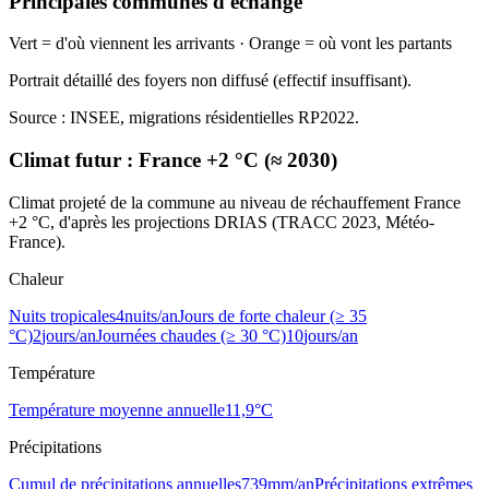
Principales communes d'échange
Vert = d'où viennent les arrivants · Orange = où vont les partants
Portrait détaillé des foyers non diffusé (effectif insuffisant).
Source : INSEE, migrations résidentielles RP2022.
Climat futur :
France +2 °C (≈ 2030)
Climat projeté de la commune au niveau de réchauffement France
+2 °C, d'après les projections DRIAS (TRACC 2023, Météo-
France).
Chaleur
Nuits tropicales
4
nuits/an
Jours de forte chaleur (≥ 35
°C)
2
jours/an
Journées chaudes (≥ 30 °C)
10
jours/an
Température
Température moyenne annuelle
11,9
°C
Précipitations
Cumul de précipitations annuelles
739
mm/an
Précipitations extrêmes