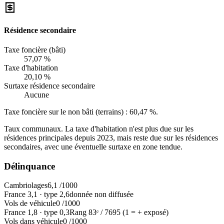
Résidence secondaire
Taxe foncière (bâti)
57,07 %
Taxe d'habitation
20,10 %
Surtaxe résidence secondaire
Aucune
Taxe foncière sur le non bâti (terrains) :
60,47 %
.
Taux communaux. La taxe d'habitation n'est plus due sur les
résidences principales depuis 2023, mais reste due sur les résidences
secondaires, avec une éventuelle surtaxe en zone tendue.
Délinquance
Cambriolages
6,1
/1000
France
3,1
·
type
2,6
donnée non diffusée
Vols de véhicule
0
/1000
France
1,8
·
type
0,3
Rang
83
ᵉ /
7695
(1 = + exposé)
Vols dans véhicule
0
/1000