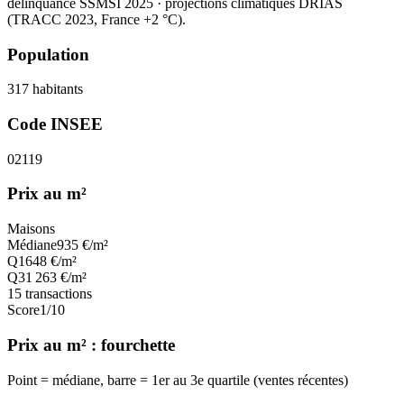
délinquance SSMSI 2025
· projections climatiques DRIAS
(TRACC 2023, France +2 °C).
Population
317
habitants
Code INSEE
02119
Prix au m²
Maisons
Médiane
935
€/m²
Q1
648
€/m²
Q3
1 263
€/m²
15
transactions
Score
1
/10
Prix au m² : fourchette
Point = médiane, barre = 1er au 3e quartile (ventes récentes)