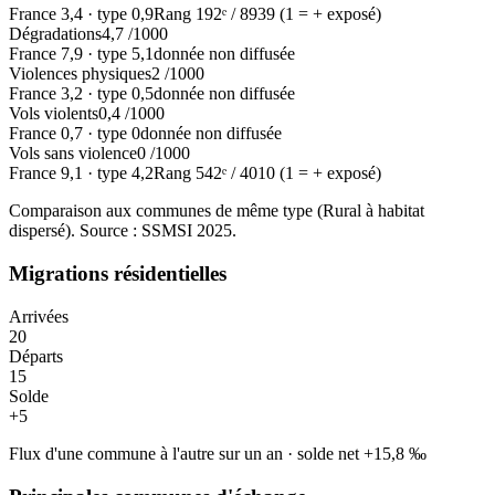
France
3,4
·
type
0,9
Rang
192
ᵉ /
8939
(1 = + exposé)
Dégradations
4,7
/1000
France
7,9
·
type
5,1
donnée non diffusée
Violences physiques
2
/1000
France
3,2
·
type
0,5
donnée non diffusée
Vols violents
0,4
/1000
France
0,7
·
type
0
donnée non diffusée
Vols sans violence
0
/1000
France
9,1
·
type
4,2
Rang
542
ᵉ /
4010
(1 = + exposé)
Comparaison aux communes de même type (
Rural à habitat
dispersé
). Source : SSMSI
2025
.
Migrations résidentielles
Arrivées
20
Départs
15
Solde
+
5
Flux d'une commune à l'autre sur un an
·
solde net
+
15,8
‰