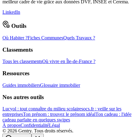
meilleur cadre de vie grâce aux données DVF, INSEE et Cerema.
LinkedIn
Outils
Où Habiter ?
Fiches Communes
Quels Travaux ?
Classements
Tous les classements
Où vivre en Île-de-France ?
Ressources
Guides immobiliers
Glossaire immobilier
Nos autres outils
Lucyol : tout connaître du milieu scolaire
socs.fr : veille sur les
entreprises
Ton prénom : trouvez le prénom idéal
Ton cadeau : l'idée
cadeau parfaite en quelques swipes
À propos
Confidentialité
Légal
©
2026
Gentry. Tous droits réservés.