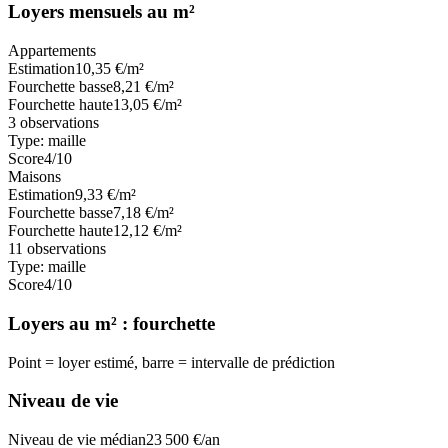
Loyers mensuels au m²
Appartements
Estimation
10,35
€/m²
Fourchette basse
8,21
€/m²
Fourchette haute
13,05
€/m²
3
observations
Type:
maille
Score
4
/10
Maisons
Estimation
9,33
€/m²
Fourchette basse
7,18
€/m²
Fourchette haute
12,12
€/m²
11
observations
Type:
maille
Score
4
/10
Loyers au m² : fourchette
Point = loyer estimé, barre = intervalle de prédiction
Niveau de vie
Niveau de vie médian
23 500
€/an