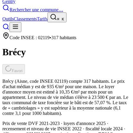
Gentry
Rechercher une commune…
Outils
Classements
Tarifs
⌘
K
Code INSEE :
02119
•
317
habitants
Brécy
Favori
Brécy (Aisne, code INSEE 02119) compte 317 habitants. Le prix
d'achat médian y est de 935 €/m² pour une maison. Le loyer
d'annonce moyen est estimé à 10,35 €/m² par mois pour un
appartement. Le niveau de vie médian s'élève à 23 500 € par an. Le
taux communal de taxe foncière sur le bâti est de 57,07 %. Le taux
de « cambriolages » y est supérieur à la moyenne nationale (6,1
contre 3,1 pour 1000 habitants).
Prix de vente DVF 2021-2023 · loyers d'annonce 2025 ·
recensement et niveau de vie INSEE 2022
· fiscalité locale 2024
·