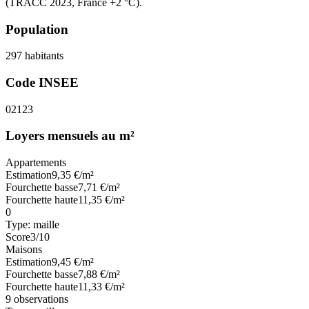
(TRACC 2023, France +2 °C).
Population
297
habitants
Code INSEE
02123
Loyers mensuels au m²
Appartements
Estimation
9,35
€/m²
Fourchette basse
7,71
€/m²
Fourchette haute
11,35
€/m²
0
Type:
maille
Score
3
/10
Maisons
Estimation
9,45
€/m²
Fourchette basse
7,88
€/m²
Fourchette haute
11,33
€/m²
9
observations