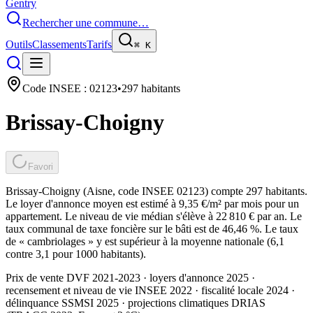
Gentry
Rechercher une commune…
Outils
Classements
Tarifs
⌘
K
Code INSEE :
02123
•
297
habitants
Brissay-Choigny
Favori
Brissay-Choigny (Aisne, code INSEE 02123) compte 297 habitants.
Le loyer d'annonce moyen est estimé à 9,35 €/m² par mois pour un
appartement. Le niveau de vie médian s'élève à 22 810 € par an. Le
taux communal de taxe foncière sur le bâti est de 46,46 %. Le taux
de « cambriolages » y est supérieur à la moyenne nationale (6,1
contre 3,1 pour 1000 habitants).
Prix de vente DVF 2021-2023 · loyers d'annonce 2025 ·
recensement et niveau de vie INSEE 2022
· fiscalité locale 2024
·
délinquance SSMSI 2025
· projections climatiques DRIAS