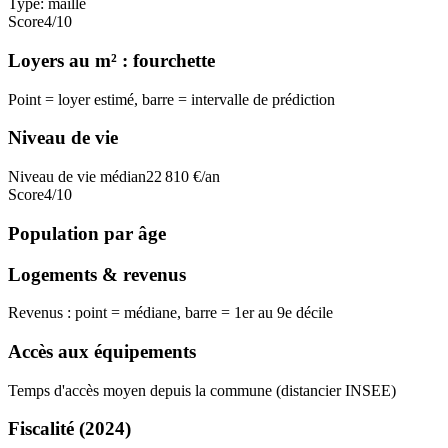
Type:
maille
Score
4
/10
Loyers au m² : fourchette
Point = loyer estimé, barre = intervalle de prédiction
Niveau de vie
Niveau de vie médian
22 810
€/an
Score
4
/10
Population par âge
Logements & revenus
Revenus : point = médiane, barre = 1er au 9e décile
Accès aux équipements
Temps d'accès moyen depuis la commune (distancier INSEE)
Fiscalité
(2024)