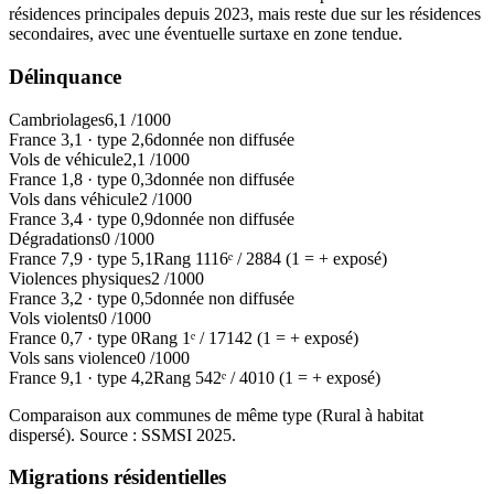
résidences principales depuis 2023, mais reste due sur les résidences
secondaires, avec une éventuelle surtaxe en zone tendue.
Délinquance
Cambriolages
6,1
/1000
France
3,1
·
type
2,6
donnée non diffusée
Vols de véhicule
2,1
/1000
France
1,8
·
type
0,3
donnée non diffusée
Vols dans véhicule
2
/1000
France
3,4
·
type
0,9
donnée non diffusée
Dégradations
0
/1000
France
7,9
·
type
5,1
Rang
1116
ᵉ /
2884
(1 = + exposé)
Violences physiques
2
/1000
France
3,2
·
type
0,5
donnée non diffusée
Vols violents
0
/1000
France
0,7
·
type
0
Rang
1
ᵉ /
17142
(1 = + exposé)
Vols sans violence
0
/1000
France
9,1
·
type
4,2
Rang
542
ᵉ /
4010
(1 = + exposé)
Comparaison aux communes de même type (
Rural à habitat
dispersé
). Source : SSMSI
2025
.
Migrations résidentielles