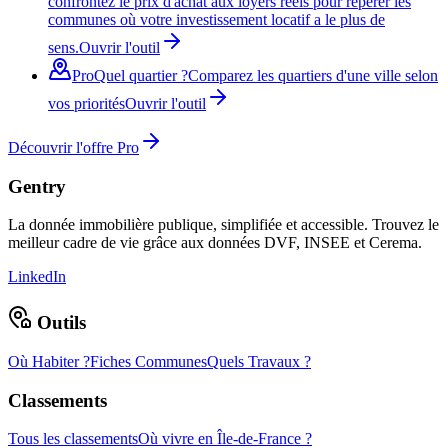
confrontez le prix d'achat aux loyers réels pour repérer les
communes où votre investissement locatif a le plus de
sens.
Ouvrir l'outil
Pro
Quel quartier ?
Comparez les quartiers d'une ville selon
vos priorités
Ouvrir l'outil
Découvrir l'offre Pro
Gentry
La donnée immobilière publique, simplifiée et accessible. Trouvez le
meilleur cadre de vie grâce aux données DVF, INSEE et Cerema.
LinkedIn
Outils
Où Habiter ?
Fiches Communes
Quels Travaux ?
Classements
Tous les classements
Où vivre en Île-de-France ?