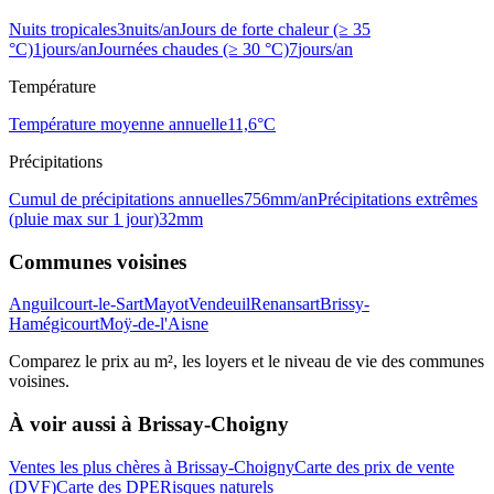
Nuits tropicales
3
nuits/an
Jours de forte chaleur (≥ 35
°C)
1
jours/an
Journées chaudes (≥ 30 °C)
7
jours/an
Température
Température moyenne annuelle
11,6
°C
Précipitations
Cumul de précipitations annuelles
756
mm/an
Précipitations extrêmes
(pluie max sur 1 jour)
32
mm
Communes voisines
Anguilcourt-le-Sart
Mayot
Vendeuil
Renansart
Brissy-
Hamégicourt
Moÿ-de-l'Aisne
Comparez le prix au m², les loyers et le niveau de vie des communes
voisines.
À voir aussi à
Brissay-Choigny
Ventes les plus chères à Brissay-Choigny
Carte des prix de vente
(DVF)
Carte des DPE
Risques naturels