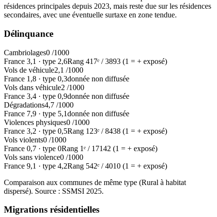
résidences principales depuis 2023, mais reste due sur les résidences
secondaires, avec une éventuelle surtaxe en zone tendue.
Délinquance
Cambriolages
0
/1000
France
3,1
·
type
2,6
Rang
417
ᵉ /
3893
(1 = + exposé)
Vols de véhicule
2,1
/1000
France
1,8
·
type
0,3
donnée non diffusée
Vols dans véhicule
2
/1000
France
3,4
·
type
0,9
donnée non diffusée
Dégradations
4,7
/1000
France
7,9
·
type
5,1
donnée non diffusée
Violences physiques
0
/1000
France
3,2
·
type
0,5
Rang
123
ᵉ /
8438
(1 = + exposé)
Vols violents
0
/1000
France
0,7
·
type
0
Rang
1
ᵉ /
17142
(1 = + exposé)
Vols sans violence
0
/1000
France
9,1
·
type
4,2
Rang
542
ᵉ /
4010
(1 = + exposé)
Comparaison aux communes de même type (
Rural à habitat
dispersé
). Source : SSMSI
2025
.
Migrations résidentielles