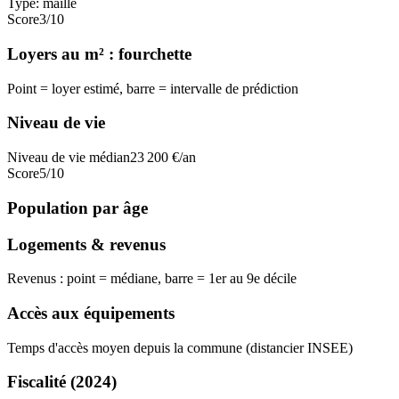
Type:
maille
Score
3
/10
Loyers au m² : fourchette
Point = loyer estimé, barre = intervalle de prédiction
Niveau de vie
Niveau de vie médian
23 200
€/an
Score
5
/10
Population par âge
Logements & revenus
Revenus : point = médiane, barre = 1er au 9e décile
Accès aux équipements
Temps d'accès moyen depuis la commune (distancier INSEE)
Fiscalité
(2024)