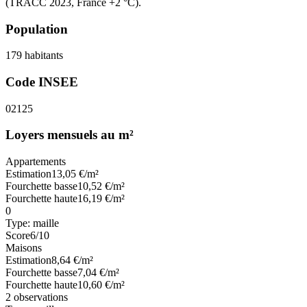
(TRACC 2023, France +2 °C).
Population
179
habitants
Code INSEE
02125
Loyers mensuels au m²
Appartements
Estimation
13,05
€/m²
Fourchette basse
10,52
€/m²
Fourchette haute
16,19
€/m²
0
Type:
maille
Score
6
/10
Maisons
Estimation
8,64
€/m²
Fourchette basse
7,04
€/m²
Fourchette haute
10,60
€/m²
2
observations