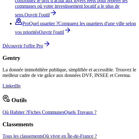
confrontez le prix d'achat aux loyers réels pour repérer les
communes où votre investissement locatif a le plus de
sens.
Ouvrir l'outil
Pro
Quel quartier ?
Comparez les quartiers d'une ville selon
vos priorités
Ouvrir l'outil
Découvrir l'offre Pro
Gentry
La donnée immobilière publique, simplifiée et accessible. Trouvez le
meilleur cadre de vie grâce aux données DVF, INSEE et Cerema.
LinkedIn
Outils
Où Habiter ?
Fiches Communes
Quels Travaux ?
Classements
Tous les classements
Où vivre en Île-de-France ?