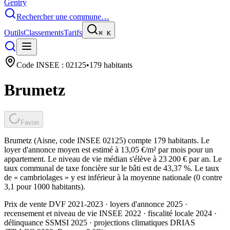
Gentry
Rechercher une commune…
Outils
Classements
Tarifs
⌘
K
Code INSEE :
02125
•
179
habitants
Brumetz
Favori
Brumetz (Aisne, code INSEE 02125) compte 179 habitants. Le
loyer d'annonce moyen est estimé à 13,05 €/m² par mois pour un
appartement. Le niveau de vie médian s'élève à 23 200 € par an. Le
taux communal de taxe foncière sur le bâti est de 43,37 %. Le taux
de « cambriolages » y est inférieur à la moyenne nationale (0 contre
3,1 pour 1000 habitants).
Prix de vente DVF 2021-2023 · loyers d'annonce 2025 ·
recensement et niveau de vie INSEE 2022
· fiscalité locale 2024
·
délinquance SSMSI 2025
· projections climatiques DRIAS