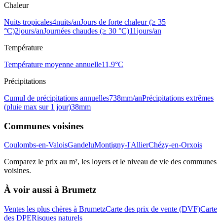
Chaleur
Nuits tropicales
4
nuits/an
Jours de forte chaleur (≥ 35
°C)
2
jours/an
Journées chaudes (≥ 30 °C)
11
jours/an
Température
Température moyenne annuelle
11,9
°C
Précipitations
Cumul de précipitations annuelles
738
mm/an
Précipitations extrêmes
(pluie max sur 1 jour)
38
mm
Communes voisines
Coulombs-en-Valois
Gandelu
Montigny-l'Allier
Chézy-en-Orxois
Comparez le prix au m², les loyers et le niveau de vie des communes
voisines.
À voir aussi à
Brumetz
Ventes les plus chères à Brumetz
Carte des prix de vente (DVF)
Carte
des DPE
Risques naturels