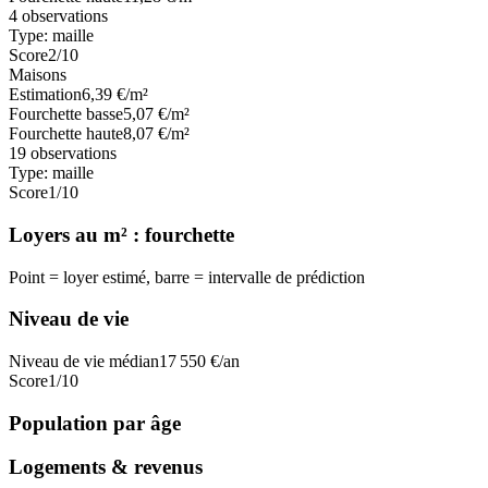
4
observations
Type:
maille
Score
2
/10
Maisons
Estimation
6,39
€/m²
Fourchette basse
5,07
€/m²
Fourchette haute
8,07
€/m²
19
observations
Type:
maille
Score
1
/10
Loyers au m² : fourchette
Point = loyer estimé, barre = intervalle de prédiction
Niveau de vie
Niveau de vie médian
17 550
€/an
Score
1
/10
Population par âge
Logements & revenus