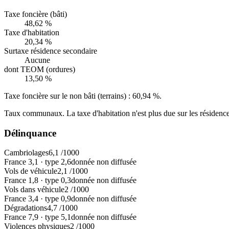
Taxe foncière (bâti)
48,62 %
Taxe d'habitation
20,34 %
Surtaxe résidence secondaire
Aucune
dont TEOM (ordures)
13,50 %
Taxe foncière sur le non bâti (terrains) :
60,94 %
.
Taux communaux. La taxe d'habitation n'est plus due sur les résidence
Délinquance
Cambriolages
6,1
/1000
France
3,1
·
type
2,6
donnée non diffusée
Vols de véhicule
2,1
/1000
France
1,8
·
type
0,3
donnée non diffusée
Vols dans véhicule
2
/1000
France
3,4
·
type
0,9
donnée non diffusée
Dégradations
4,7
/1000
France
7,9
·
type
5,1
donnée non diffusée
Violences physiques
2
/1000