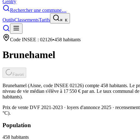
Gentry
Rechercher une commune…
Outils
Classements
Tarifs
⌘
K
Code INSEE :
02126
•
458
habitants
Brunehamel
Favori
Brunehamel (Aisne, code INSEE 02126) compte 458 habitants. Le prix
niveau de vie médian s'élève à 17 550 € par an. Le taux communal de t
habitants).
Prix de vente DVF 2021-2023 · loyers d'annonce 2025 · recensement
°C).
Population
458
habitants