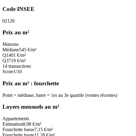
Code INSEE
02126
Prix au m²
Maisons
Médiane
545
€/m²
Q1
401
€/m²
Q3
719
€/m²
14
transactions
Score
1
/10
Prix au m² : fourchette
Point = médiane, barre = 1er au 3e quartile (ventes récentes)
Loyers mensuels au m²
Appartements
Estimation
8,98
€/m²
Fourchette basse
7,15
€/m²
Fourchette haute
11,28
€/m²