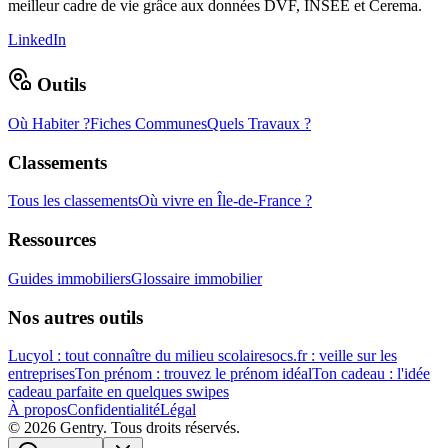
meilleur cadre de vie grâce aux données DVF, INSEE et Cerema.
LinkedIn
Outils
Où Habiter ?
Fiches Communes
Quels Travaux ?
Classements
Tous les classements
Où vivre en Île-de-France ?
Ressources
Guides immobiliers
Glossaire immobilier
Nos autres outils
Lucyol : tout connaître du milieu scolaire
socs.fr : veille sur les
entreprises
Ton prénom : trouvez le prénom idéal
Ton cadeau : l'idée
cadeau parfaite en quelques swipes
À propos
Confidentialité
Légal
©
2026
Gentry. Tous droits réservés.