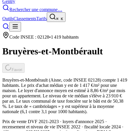
Gentry
Rechercher une commune…
Outils
Classements
Tarifs
⌘
K
Code INSEE :
02128
•
1 419
habitants
Bruyères-et-Montbérault
Favori
Bruyères-et-Montbérault (Aisne, code INSEE 02128) compte 1 419
habitants. Le prix d'achat médian y est de 1 417 €/m² pour une
maison. Le loyer d'annonce moyen est estimé à 8,86 €/m² par mois
pour un appartement. Le niveau de vie médian s'élève à 23 910 €
par an. Le taux communal de taxe foncière sur le bâti est de 50,38
%. Le taux de « cambriolages » y est supérieur à la moyenne
nationale (6,1 contre 3,1 pour 1000 habitants).
Prix de vente DVF 2021-2023 · loyers d'annonce 2025 ·
recensement et niveau de vie INSEE 2022
· fiscalité locale 2024
·