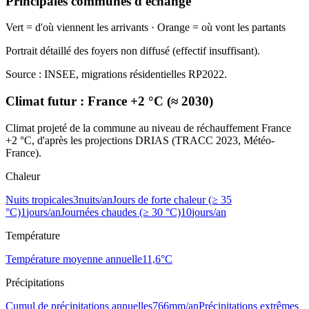
Principales communes d'échange
Vert = d'où viennent les arrivants · Orange = où vont les partants
Portrait détaillé des foyers non diffusé (effectif insuffisant).
Source : INSEE, migrations résidentielles RP2022.
Climat futur :
France +2 °C (≈ 2030)
Climat projeté de la commune au niveau de réchauffement France
+2 °C, d'après les projections DRIAS (TRACC 2023, Météo-
France).
Chaleur
Nuits tropicales
3
nuits/an
Jours de forte chaleur (≥ 35
°C)
1
jours/an
Journées chaudes (≥ 30 °C)
10
jours/an
Température
Température moyenne annuelle
11,6
°C
Précipitations
Cumul de précipitations annuelles
766
mm/an
Précipitations extrêmes