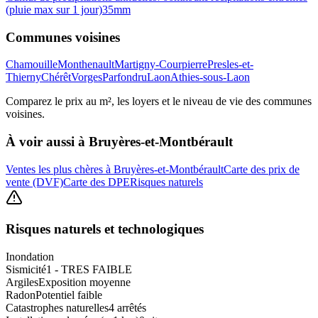
(pluie max sur 1 jour)
35
mm
Communes voisines
Chamouille
Monthenault
Martigny-Courpierre
Presles-et-
Thierny
Chérêt
Vorges
Parfondru
Laon
Athies-sous-Laon
Comparez le prix au m², les loyers et le niveau de vie des communes
voisines.
À voir aussi à
Bruyères-et-Montbérault
Ventes les plus chères à Bruyères-et-Montbérault
Carte des prix de
vente (DVF)
Carte des DPE
Risques naturels
Risques naturels et technologiques
Inondation
Sismicité
1 - TRES FAIBLE
Argiles
Exposition moyenne
Radon
Potentiel faible
Catastrophes naturelles
4 arrêtés