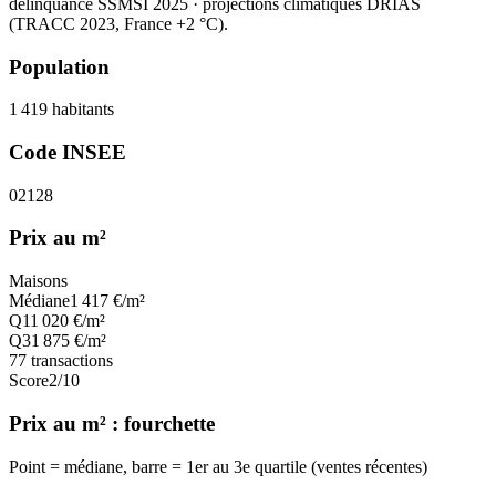
délinquance SSMSI 2025
· projections climatiques DRIAS
(TRACC 2023, France +2 °C).
Population
1 419
habitants
Code INSEE
02128
Prix au m²
Maisons
Médiane
1 417
€/m²
Q1
1 020
€/m²
Q3
1 875
€/m²
77
transactions
Score
2
/10
Prix au m² : fourchette
Point = médiane, barre = 1er au 3e quartile (ventes récentes)