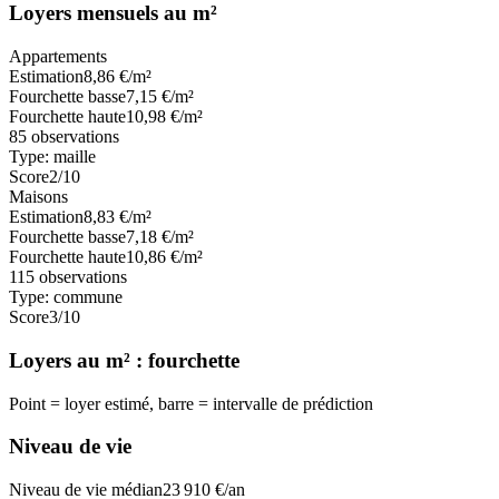
Loyers mensuels au m²
Appartements
Estimation
8,86
€/m²
Fourchette basse
7,15
€/m²
Fourchette haute
10,98
€/m²
85
observations
Type:
maille
Score
2
/10
Maisons
Estimation
8,83
€/m²
Fourchette basse
7,18
€/m²
Fourchette haute
10,86
€/m²
115
observations
Type:
commune
Score
3
/10
Loyers au m² : fourchette
Point = loyer estimé, barre = intervalle de prédiction
Niveau de vie
Niveau de vie médian
23 910
€/an