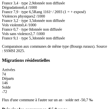
France
3,4
·
type
2,9
donnée non diffusée
Dégradations
6,4
/1000
France
7,9
·
type
6,5
Rang
1161
ᵉ /
2693
(1 = + exposé)
Violences physiques
2
/1000
France
3,2
·
type
3,5
donnée non diffusée
Vols violents
0,4
/1000
France
0,7
·
type
0
donnée non diffusée
Vols sans violence
2,7
/1000
France
9,1
·
type
5,3
donnée non diffusée
Comparaison aux communes de même type (
Bourgs ruraux
). Source
: SSMSI
2025
.
Migrations résidentielles
Arrivées
74
Départs
146
Solde
-72
Flux d'une commune à l'autre sur un an
·
solde net
-50,7
‰