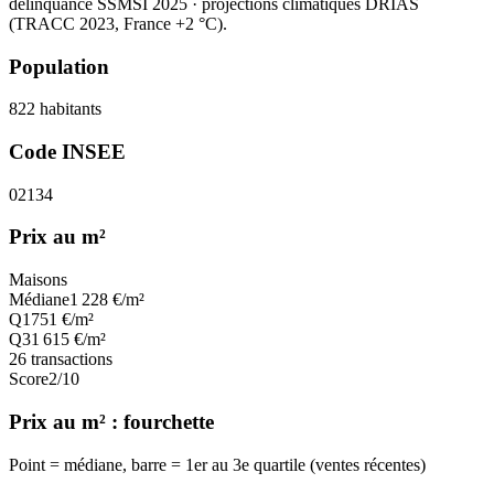
délinquance SSMSI 2025
· projections climatiques DRIAS
(TRACC 2023, France +2 °C).
Population
822
habitants
Code INSEE
02134
Prix au m²
Maisons
Médiane
1 228
€/m²
Q1
751
€/m²
Q3
1 615
€/m²
26
transactions
Score
2
/10
Prix au m² : fourchette
Point = médiane, barre = 1er au 3e quartile (ventes récentes)