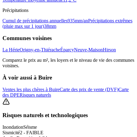
Précipitations
Cumul de précipitations annuelles
935
mm/an
Précipitations extrêmes
(pluie max sur 1 jour)
38
mm
Communes voisines
La Hérie
Origny-en-Thiérache
Éparcy
Neuve-Maison
Hirson
Comparez le prix au m², les loyers et le niveau de vie des communes
voisines.
À voir aussi à
Buire
Ventes les plus chères à Buire
Carte des prix de vente (DVF)
Carte
des DPE
Risques naturels
Risques naturels et technologiques
Inondation
Séisme
Sismicité
2 - FAIBLE