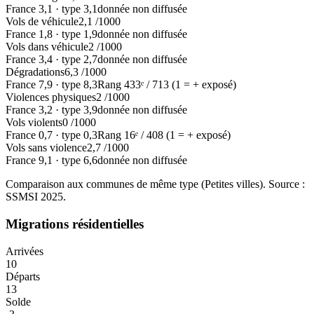
France
3,1
·
type
3,1
donnée non diffusée
Vols de véhicule
2,1
/1000
France
1,8
·
type
1,9
donnée non diffusée
Vols dans véhicule
2
/1000
France
3,4
·
type
2,7
donnée non diffusée
Dégradations
6,3
/1000
France
7,9
·
type
8,3
Rang
433
ᵉ /
713
(1 = + exposé)
Violences physiques
2
/1000
France
3,2
·
type
3,9
donnée non diffusée
Vols violents
0
/1000
France
0,7
·
type
0,3
Rang
16
ᵉ /
408
(1 = + exposé)
Vols sans violence
2,7
/1000
France
9,1
·
type
6,6
donnée non diffusée
Comparaison aux communes de même type (
Petites villes
). Source :
SSMSI
2025
.
Migrations résidentielles
Arrivées
10
Départs
13
Solde