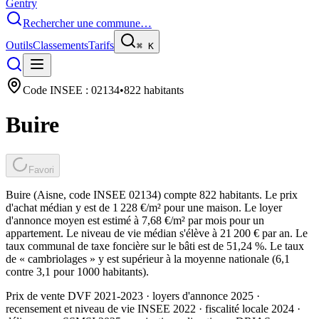
Gentry
Rechercher une commune…
Outils
Classements
Tarifs
⌘
K
Code INSEE :
02134
•
822
habitants
Buire
Favori
Buire (Aisne, code INSEE 02134) compte 822 habitants. Le prix
d'achat médian y est de 1 228 €/m² pour une maison. Le loyer
d'annonce moyen est estimé à 7,68 €/m² par mois pour un
appartement. Le niveau de vie médian s'élève à 21 200 € par an. Le
taux communal de taxe foncière sur le bâti est de 51,24 %. Le taux
de « cambriolages » y est supérieur à la moyenne nationale (6,1
contre 3,1 pour 1000 habitants).
Prix de vente DVF 2021-2023 · loyers d'annonce 2025 ·
recensement et niveau de vie INSEE 2022
· fiscalité locale 2024
·