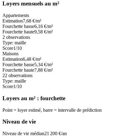
Loyers mensuels au m²
Appartements
Estimation
7,68
€/m²
Fourchette basse
6,16
€/m²
Fourchette haute
9,58
€/m²
2
observations
Type:
maille
Score
1
/10
Maisons
Estimation
6,48
€/m²
Fourchette basse
5,34
€/m²
Fourchette haute
7,88
€/m²
22
observations
Type:
maille
Score
1
/10
Loyers au m² : fourchette
Point = loyer estimé, barre = intervalle de prédiction
Niveau de vie
Niveau de vie médian
21 200
€/an