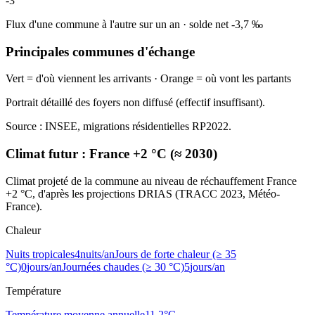
-3
Flux d'une commune à l'autre sur un an
·
solde net
-3,7
‰
Principales communes d'échange
Vert = d'où viennent les arrivants · Orange = où vont les partants
Portrait détaillé des foyers non diffusé (effectif insuffisant).
Source : INSEE, migrations résidentielles RP2022.
Climat futur :
France +2 °C (≈ 2030)
Climat projeté de la commune au niveau de réchauffement France
+2 °C, d'après les projections DRIAS (TRACC 2023, Météo-
France).
Chaleur
Nuits tropicales
4
nuits/an
Jours de forte chaleur (≥ 35
°C)
0
jours/an
Journées chaudes (≥ 30 °C)
5
jours/an
Température
Température moyenne annuelle
11,2
°C