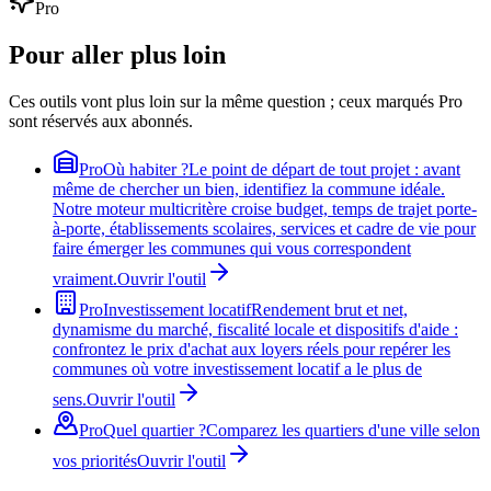
Pro
Pour aller plus loin
Ces outils vont plus loin sur la même question ; ceux marqués Pro
sont réservés aux abonnés.
Pro
Où habiter ?
Le point de départ de tout projet : avant
même de chercher un bien, identifiez la commune idéale.
Notre moteur multicritère croise budget, temps de trajet porte-
à-porte, établissements scolaires, services et cadre de vie pour
faire émerger les communes qui vous correspondent
vraiment.
Ouvrir l'outil
Pro
Investissement locatif
Rendement brut et net,
dynamisme du marché, fiscalité locale et dispositifs d'aide :
confrontez le prix d'achat aux loyers réels pour repérer les
communes où votre investissement locatif a le plus de
sens.
Ouvrir l'outil
Pro
Quel quartier ?
Comparez les quartiers d'une ville selon
vos priorités
Ouvrir l'outil