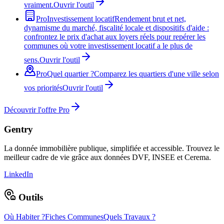
vraiment.
Ouvrir l'outil
Pro
Investissement locatif
Rendement brut et net,
dynamisme du marché, fiscalité locale et dispositifs d'aide :
confrontez le prix d'achat aux loyers réels pour repérer les
communes où votre investissement locatif a le plus de
sens.
Ouvrir l'outil
Pro
Quel quartier ?
Comparez les quartiers d'une ville selon
vos priorités
Ouvrir l'outil
Découvrir l'offre Pro
Gentry
La donnée immobilière publique, simplifiée et accessible. Trouvez le
meilleur cadre de vie grâce aux données DVF, INSEE et Cerema.
LinkedIn
Outils
Où Habiter ?
Fiches Communes
Quels Travaux ?