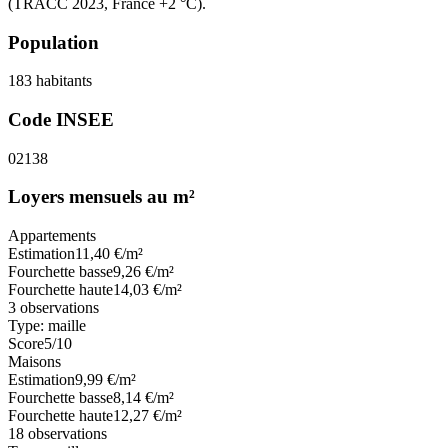
(TRACC 2023, France +2 °C).
Population
183
habitants
Code INSEE
02138
Loyers mensuels au m²
Appartements
Estimation
11,40
€/m²
Fourchette basse
9,26
€/m²
Fourchette haute
14,03
€/m²
3
observations
Type:
maille
Score
5
/10
Maisons
Estimation
9,99
€/m²
Fourchette basse
8,14
€/m²
Fourchette haute
12,27
€/m²
18
observations