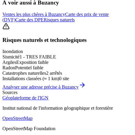
À voir aussi à
Buzancy
Ventes les plus chères à Buzancy
Carte des prix de vente
(DVF)
Carte des DPE
Risques naturels
Risques naturels et technologiques
Inondation
Sismicité
1 - TRES FAIBLE
Argiles
Exposition faible
Radon
Potentiel faible
Catastrophes naturelles
2 arrêtés
Installations classées (≈ 1 km)
0 site
Analyser une adresse précise à
Buzancy
Sources
Géoplateforme de l'IGN
Institut national de l'information géographique et forestière
OpenStreetMap
OpenStreetMap Foundation