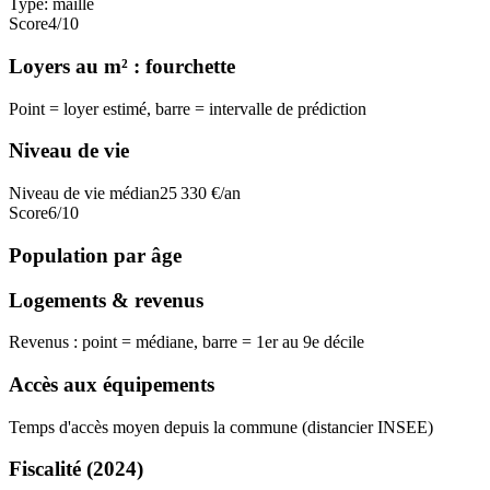
Type:
maille
Score
4
/10
Loyers au m² : fourchette
Point = loyer estimé, barre = intervalle de prédiction
Niveau de vie
Niveau de vie médian
25 330
€/an
Score
6
/10
Population par âge
Logements & revenus
Revenus : point = médiane, barre = 1er au 9e décile
Accès aux équipements
Temps d'accès moyen depuis la commune (distancier INSEE)
Fiscalité
(2024)