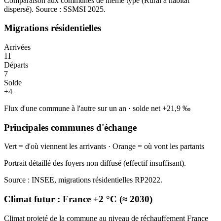
Comparaison aux communes de même type (
Rural à habitat
dispersé
). Source : SSMSI
2025
.
Migrations résidentielles
Arrivées
11
Départs
7
Solde
+
4
Flux d'une commune à l'autre sur un an
·
solde net
+
21,9
‰
Principales communes d'échange
Vert = d'où viennent les arrivants · Orange = où vont les partants
Portrait détaillé des foyers non diffusé (effectif insuffisant).
Source : INSEE, migrations résidentielles RP2022.
Climat futur :
France +2 °C (≈ 2030)
Climat projeté de la commune au niveau de réchauffement France