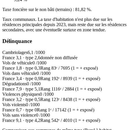
Taxe foncière sur le non bâti (terrains) :
81,82 %
.
Taux communaux. La taxe d'habitation n'est plus due sur les
résidences principales depuis 2023, mais reste due sur les résidences
secondaires, avec une éventuelle surtaxe en zone tendue.
Délinquance
Cambriolages
6,1
/1000
France
3,1
·
type
2,6
donnée non diffusée
Vols de véhicule
0
/1000
France
1,8
·
type
0,3
Rang
83
ᵉ /
7695
(1 = + exposé)
Vols dans véhicule
0
/1000
France
3,4
·
type
0,9
Rang
192
ᵉ /
8939
(1 = + exposé)
Dégradations
0
/1000
France
7,9
·
type
5,1
Rang
1116
ᵉ /
2884
(1 = + exposé)
Violences physiques
0
/1000
France
3,2
·
type
0,5
Rang
123
ᵉ /
8438
(1 = + exposé)
Vols violents
0
/1000
France
0,7
·
type
0
Rang
1
ᵉ /
17142
(1 = + exposé)
Vols sans violence
0
/1000
France
9,1
·
type
4,2
Rang
542
ᵉ /
4010
(1 = + exposé)