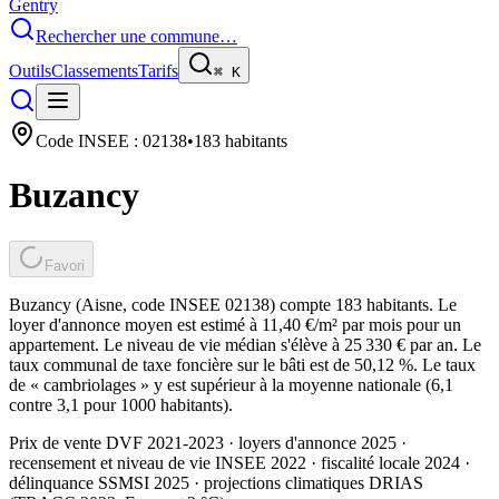
Gentry
Rechercher une commune…
Outils
Classements
Tarifs
⌘
K
Code INSEE :
02138
•
183
habitants
Buzancy
Favori
Buzancy (Aisne, code INSEE 02138) compte 183 habitants. Le
loyer d'annonce moyen est estimé à 11,40 €/m² par mois pour un
appartement. Le niveau de vie médian s'élève à 25 330 € par an. Le
taux communal de taxe foncière sur le bâti est de 50,12 %. Le taux
de « cambriolages » y est supérieur à la moyenne nationale (6,1
contre 3,1 pour 1000 habitants).
Prix de vente DVF 2021-2023 · loyers d'annonce 2025 ·
recensement et niveau de vie INSEE 2022
· fiscalité locale 2024
·
délinquance SSMSI 2025
· projections climatiques DRIAS