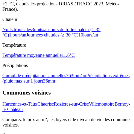
+2 °C, d'après les projections DRIAS (TRACC 2023, Météo-
France).
Chaleur
Nuits tropicales
3
nuits/an
Jours de forte chaleur (≥ 35
°C)
1
jours/an
Journées chaudes (≥ 30 °C)
10
jours/an
Température
Température moyenne annuelle
11,6
°C
Précipitations
Cumul de précipitations annuelles
763
mm/an
Précipitations extrêmes
(pluie max sur 1 jour)
36
mm
Communes voisines
Hartennes-et-Taux
Chacrise
Rozières-sur-Crise
Villemontoire
Bernoy-
le-Château
Comparez le prix au m², les loyers et le niveau de vie des communes
voisines.