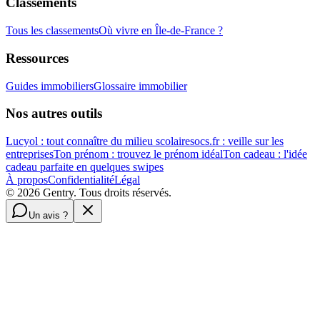
Classements
Tous les classements
Où vivre en Île-de-France ?
Ressources
Guides immobiliers
Glossaire immobilier
Nos autres outils
Lucyol : tout connaître du milieu scolaire
socs.fr : veille sur les
entreprises
Ton prénom : trouvez le prénom idéal
Ton cadeau : l'idée
cadeau parfaite en quelques swipes
À propos
Confidentialité
Légal
©
2026
Gentry. Tous droits réservés.
Un avis ?