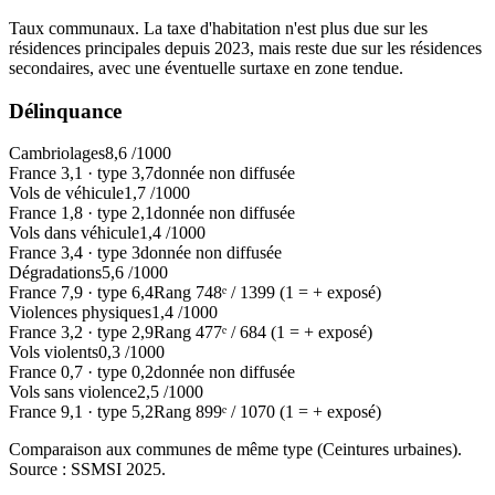
Taux communaux. La taxe d'habitation n'est plus due sur les
résidences principales depuis 2023, mais reste due sur les résidences
secondaires, avec une éventuelle surtaxe en zone tendue.
Délinquance
Cambriolages
8,6
/1000
France
3,1
·
type
3,7
donnée non diffusée
Vols de véhicule
1,7
/1000
France
1,8
·
type
2,1
donnée non diffusée
Vols dans véhicule
1,4
/1000
France
3,4
·
type
3
donnée non diffusée
Dégradations
5,6
/1000
France
7,9
·
type
6,4
Rang
748
ᵉ /
1399
(1 = + exposé)
Violences physiques
1,4
/1000
France
3,2
·
type
2,9
Rang
477
ᵉ /
684
(1 = + exposé)
Vols violents
0,3
/1000
France
0,7
·
type
0,2
donnée non diffusée
Vols sans violence
2,5
/1000
France
9,1
·
type
5,2
Rang
899
ᵉ /
1070
(1 = + exposé)
Comparaison aux communes de même type (
Ceintures urbaines
).
Source : SSMSI
2025
.