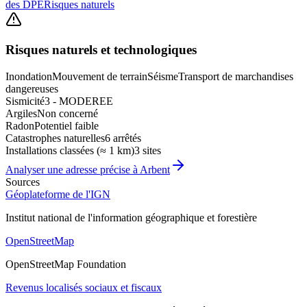
des DPE
Risques naturels
Risques naturels et technologiques
Inondation
Mouvement de terrain
Séisme
Transport de marchandises
dangereuses
Sismicité
3 - MODEREE
Argiles
Non concerné
Radon
Potentiel faible
Catastrophes naturelles
6 arrêtés
Installations classées (≈ 1 km)
3 sites
Analyser une adresse précise à
Arbent
Sources
Géoplateforme de l'IGN
Institut national de l'information géographique et forestière
OpenStreetMap
OpenStreetMap Foundation
Revenus localisés sociaux et fiscaux