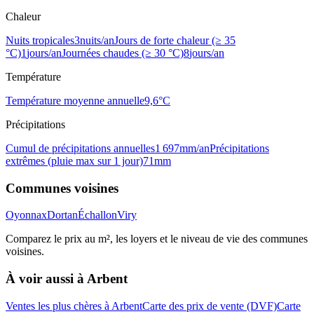
Chaleur
Nuits tropicales
3
nuits/an
Jours de forte chaleur (≥ 35
°C)
1
jours/an
Journées chaudes (≥ 30 °C)
8
jours/an
Température
Température moyenne annuelle
9,6
°C
Précipitations
Cumul de précipitations annuelles
1 697
mm/an
Précipitations
extrêmes (pluie max sur 1 jour)
71
mm
Communes voisines
Oyonnax
Dortan
Échallon
Viry
Comparez le prix au m², les loyers et le niveau de vie des communes
voisines.
À voir aussi à
Arbent
Ventes les plus chères à Arbent
Carte des prix de vente (DVF)
Carte