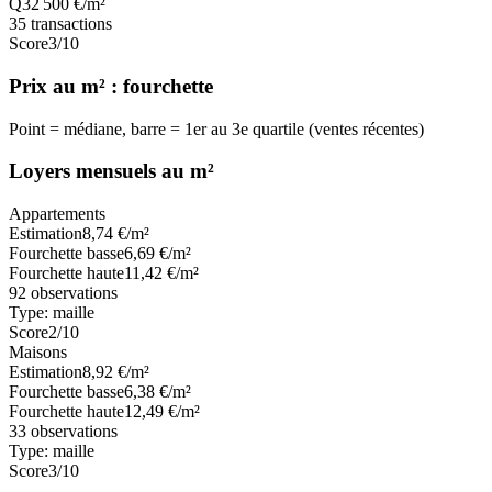
Q3
2 500
€/m²
35
transactions
Score
3
/10
Prix au m² : fourchette
Point = médiane, barre = 1er au 3e quartile (ventes récentes)
Loyers mensuels au m²
Appartements
Estimation
8,74
€/m²
Fourchette basse
6,69
€/m²
Fourchette haute
11,42
€/m²
92
observations
Type:
maille
Score
2
/10
Maisons
Estimation
8,92
€/m²
Fourchette basse
6,38
€/m²
Fourchette haute
12,49
€/m²
33
observations
Type:
maille
Score
3
/10