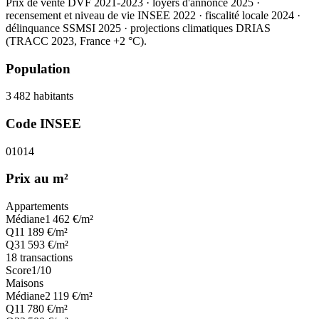
Prix de vente DVF 2021-2023 · loyers d'annonce 2025 ·
recensement et niveau de vie INSEE 2022
· fiscalité locale 2024
·
délinquance SSMSI 2025
· projections climatiques DRIAS
(TRACC 2023, France +2 °C).
Population
3 482
habitants
Code INSEE
01014
Prix au m²
Appartements
Médiane
1 462
€/m²
Q1
1 189
€/m²
Q3
1 593
€/m²
18
transactions
Score
1
/10
Maisons
Médiane
2 119
€/m²
Q1
1 780
€/m²