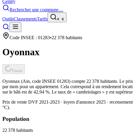
Gentry
Rechercher une commune…
Outils
Classements
Tarifs
⌘
K
Code INSEE :
01283
•
22 378
habitants
Oyonnax
Favori
Oyonnax (Ain, code INSEE 01283) compte 22 378 habitants. Le prix d
par mois pour un appartement. Cela correspond à un rendement locatif
sur le bâti est de 42,94 %. Le taux de « cambriolages » y est supérieu
Prix de vente DVF 2021-2023 · loyers d'annonce 2025 · recensement
°C).
Population
22 378
habitants