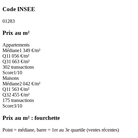
Code INSEE
01283
Prix au m²
Appartements
Médiane
1 349
€/m²
Q1
1 056
€/m²
Q3
1 663
€/m²
302
transactions
Score
1
/10
Maisons
Médiane
2 042
€/m²
Q1
1 563
€/m²
Q3
2 455
€/m²
175
transactions
Score
3
/10
Prix au m² : fourchette
Point = médiane, barre = 1er au 3e quartile (ventes récentes)