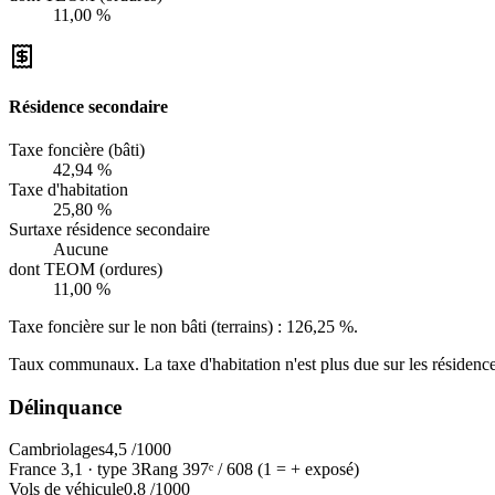
11,00 %
Résidence secondaire
Taxe foncière (bâti)
42,94 %
Taxe d'habitation
25,80 %
Surtaxe résidence secondaire
Aucune
dont TEOM (ordures)
11,00 %
Taxe foncière sur le non bâti (terrains) :
126,25 %
.
Taux communaux. La taxe d'habitation n'est plus due sur les résidence
Délinquance
Cambriolages
4,5
/1000
France
3,1
·
type
3
Rang
397
ᵉ /
608
(1 = + exposé)
Vols de véhicule
0,8
/1000