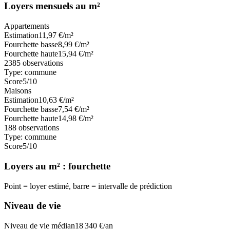
Loyers mensuels au m²
Appartements
Estimation
11,97
€/m²
Fourchette basse
8,99
€/m²
Fourchette haute
15,94
€/m²
2385
observations
Type:
commune
Score
5
/10
Maisons
Estimation
10,63
€/m²
Fourchette basse
7,54
€/m²
Fourchette haute
14,98
€/m²
188
observations
Type:
commune
Score
5
/10
Loyers au m² : fourchette
Point = loyer estimé, barre = intervalle de prédiction
Niveau de vie
Niveau de vie médian
18 340
€/an